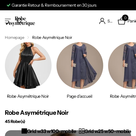
Expédition en 24 à 48h
0
Pani
S'identifier
Homepage
Robe Asymétrique Noir
Robe Asymétrique Noir
Page d’accueil
Robe Asymétr
Robe Asymétrique Noir
45 Robe(s)
Grid w33 w100-mobile
Grid w25 w50-mobile