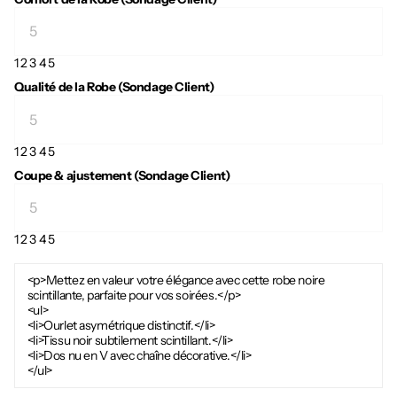
1
2
3
4
5
Qualité de la Robe (Sondage Client)
1
2
3
4
5
Coupe & ajustement (Sondage Client)
1
2
3
4
5
<p>Mettez en valeur votre élégance avec cette robe noire
scintillante, parfaite pour vos soirées.</p>
<ul>
<li>Ourlet asymétrique distinctif.</li>
<li>Tissu noir subtilement scintillant.</li>
<li>Dos nu en V avec chaîne décorative.</li>
</ul>