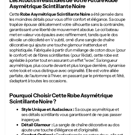
Les Atouts Irrésistibles de Votre Future
Robe
Asymétrique Scintillante Noire
Cette
Robe Asymétrique Scintillante Noire
a été pensée dans
les moindres détails pour vous offrir confort et élégance. Sa coupe
trapèze épouse délicatement votre silhouette sans la contraindre,
garantissant une liberté de mouvement absolue. Le col bateau
met en valeur vos épaules avec raffinement, tandis que le dos
dévoile un décolleté en V subtil, orné d'une sangle de chaîne
décorative qui ajoute une touche glamour inattendue et
sophistiquée. Fabriquée à partir d'un mélange de coton doux (pour
le confort) et de fibres scintillantes (pour l'éclat), cette robe est
agréable à porter tout en assurant un effet "wow". Sa longueur
asymétrique, plus courte devant et plus longue derrière, dynamise
votre look et vous distingue avec originalité. Elle est votre alliée
parfaite, de l'automne à l'hiver, en passant par le printemps et l'été,
s'adaptant à toutes les occasions.
Pourquoi Choisir Cette
Robe Asymétrique
Scintillante Noire
?
Style Unique et Audacieux :
Sa coupe asymétrique et
ses détails scintillants vous garantissent de ne pas passer
inaperçue.
Détail Glamour :
La sangle de chaîne décorative au dos
ajoute une touche d'élégance et d'originalité.