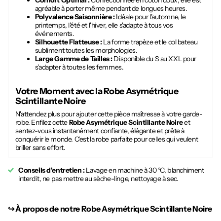
Confort Optimal :
Confectionnée en coton doux, elle est
agréable à porter même pendant de longues heures.
Polyvalence Saisonnière :
Idéale pour l'automne, le
printemps, l'été et l'hiver, elle s'adapte à tous vos
événements.
Silhouette Flatteuse :
La forme trapèze et le col bateau
subliment toutes les morphologies.
Large Gamme de Tailles :
Disponible du S au XXL pour
s'adapter à toutes les femmes.
Votre Moment avec la
Robe Asymétrique
Scintillante Noire
N'attendez plus pour ajouter cette pièce maîtresse à votre garde-
robe. Enfilez cette
Robe Asymétrique Scintillante Noire
et
sentez-vous instantanément confiante, élégante et prête à
conquérir le monde. C'est la robe parfaite pour celles qui veulent
briller sans effort.
Conseils d'entretien :
Lavage en machine à 30 °C, blanchiment
interdit, ne pas mettre au sèche-linge, nettoyage à sec.
↪︎
À propos de notre Robe Asymétrique Scintillante Noire