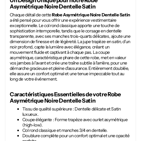
Un Design Unique pour notre
Robe
Asymétrique Noire Dentelle Satin
Chaque détail de cette
Robe Asymétrique Noire Dentelle Satin
a été pensé pour vous offrir une expérience vestimentaire
exceptionnelle. Le col rond classique apporte une touche de
sophistication intemporelle, tandis que le corsage en dentelle
transparente, avec ses manches trois-quarts délicates, ajoute une
dimension de finesse et de légèreté. La jupe trapèze en satin, d'un
noir profond, capte la lumière avec élégance, créant un
mouvement fluide et captivant à chaque pas. La coupe
asymétrique, caractéristique phare de cette robe, met en valeur
vos jambes à l'avant et crée une traîne subtile à l'arrière, pour une
démarche gracieuse et pleine d'assurance. Entièrement doublée,
elle assure un confort optimal et une tenue impeccable tout au
long de votre événement.
Caractéristiques Essentielles de votre
Robe
Asymétrique Noire Dentelle Satin
Tissu de qualité supérieure : Dentelle délicate et Satin
luxueux.
Coupe élégante : Forme trapèze avec ourlet asymétrique
(high-low).
Col rond classique et manches 3/4 en dentelle.
Doublure complète pour un confort optimal et une opacité