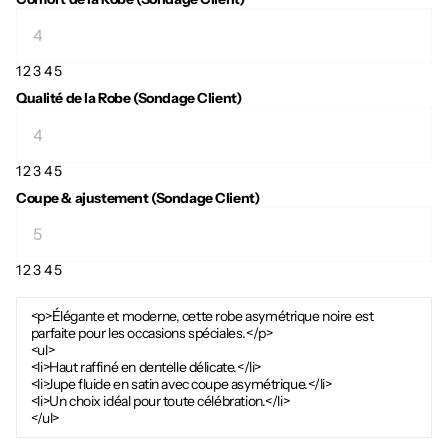
1
2
3
4
5
Qualité de la Robe (Sondage Client)
1
2
3
4
5
Coupe & ajustement (Sondage Client)
1
2
3
4
5
<p>Élégante et moderne, cette robe asymétrique noire est
parfaite pour les occasions spéciales.</p>
<ul>
<li>Haut raffiné en dentelle délicate.</li>
<li>Jupe fluide en satin avec coupe asymétrique.</li>
<li>Un choix idéal pour toute célébration.</li>
</ul>