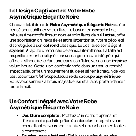
Le Design Captivant de Votre
Robe
Asymétrique Élégante Noire
Chaque détail de cette
Robe Asymétrique Élégante Noire
a été
pensé pour sublimer votre allure. Le bustier en
dentelle
fine,
rehaussé de motifs floraux noirs et scintillants de
paillettes
, offre
une sophistication inégalée et attire l'attention sur votre décolleté
discret grâce à son
col rond
classique. Le dos, avec son élégant
style en V
, ajoute une touche de sensualité raffinée. La taille est
magnifiquement soulignée par une large ceinture intégrée qui
affine la silhouette, créant une transition fluide vers la jupe
trapèze
volumineuse. Cette jupe, confectionnée dans un tissu au tombé
impeccable, offre un mouvement fluide et aérien à chacun de vos
pas, accentuant l'effet spectaculaire de sa coupe
asymétrique
.
Vous vous sentirez à la fois majestueuse et à l'aise, prête à danser
toute la nuit.
Un Confort Inégalé avec Votre
Robe
Asymétrique Élégante Noire
Doublure complète
: Profitez d'un confort optimal et
d'une opacité parfaite grâce à sa doublure intégrale, vous
permettant de vous sentir à l'aise et en confiance en toutes
circonstances.