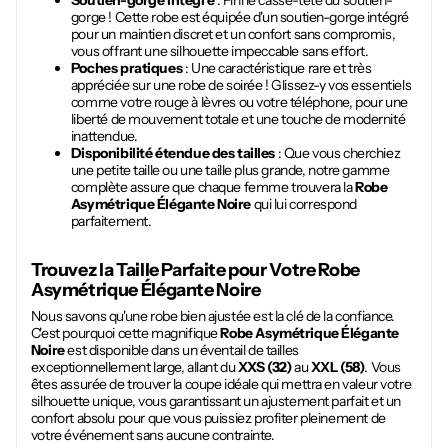
Soutien-gorge intégré
: Fini le casse-tête du soutien-
gorge ! Cette robe est équipée d'un soutien-gorge intégré
pour un maintien discret et un confort sans compromis,
vous offrant une silhouette impeccable sans effort.
Poches pratiques
: Une caractéristique rare et très
appréciée sur une robe de soirée ! Glissez-y vos essentiels
comme votre rouge à lèvres ou votre téléphone, pour une
liberté de mouvement totale et une touche de modernité
inattendue.
Disponibilité étendue des tailles
: Que vous cherchiez
une petite taille ou une taille plus grande, notre gamme
complète assure que chaque femme trouvera la
Robe
Asymétrique Élégante Noire
qui lui correspond
parfaitement.
Trouvez la Taille Parfaite pour Votre
Robe
Asymétrique Élégante Noire
Nous savons qu'une robe bien ajustée est la clé de la confiance.
C'est pourquoi cette magnifique
Robe Asymétrique Élégante
Noire
est disponible dans un éventail de tailles
exceptionnellement large, allant du
XXS (32)
au
XXL (58)
. Vous
êtes assurée de trouver la coupe idéale qui mettra en valeur votre
silhouette unique, vous garantissant un ajustement parfait et un
confort absolu pour que vous puissiez profiter pleinement de
votre événement sans aucune contrainte.