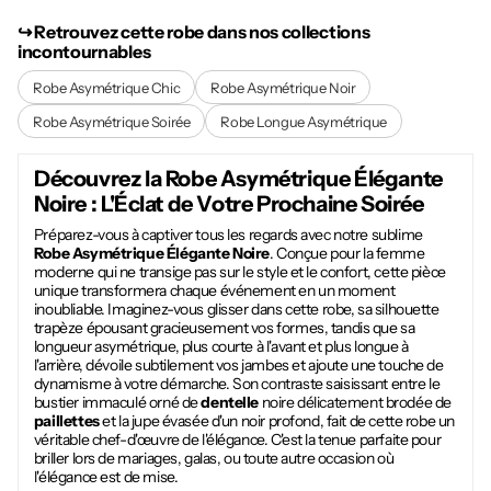
↪︎ Retrouvez cette robe dans nos collections
incontournables
Robe Asymétrique Chic
Robe Asymétrique Noir
Robe Asymétrique Soirée
Robe Longue Asymétrique
Découvrez la
Robe Asymétrique Élégante
Noire
: L'Éclat de Votre Prochaine Soirée
Préparez-vous à captiver tous les regards avec notre sublime
Robe Asymétrique Élégante Noire
. Conçue pour la femme
moderne qui ne transige pas sur le style et le confort, cette pièce
unique transformera chaque événement en un moment
inoubliable. Imaginez-vous glisser dans cette robe, sa silhouette
trapèze épousant gracieusement vos formes, tandis que sa
longueur asymétrique, plus courte à l'avant et plus longue à
l'arrière, dévoile subtilement vos jambes et ajoute une touche de
dynamisme à votre démarche. Son contraste saisissant entre le
bustier immaculé orné de
dentelle
noire délicatement brodée de
paillettes
et la jupe évasée d'un noir profond, fait de cette robe un
véritable chef-d'œuvre de l'élégance. C'est la tenue parfaite pour
briller lors de mariages, galas, ou toute autre occasion où
l'élégance est de mise.