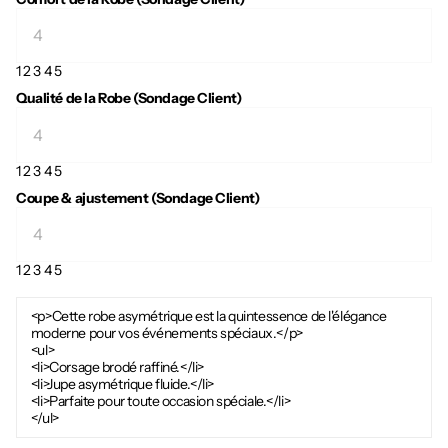
1
2
3
4
5
Qualité de la Robe (Sondage Client)
1
2
3
4
5
Coupe & ajustement (Sondage Client)
1
2
3
4
5
<p>Cette robe asymétrique est la quintessence de l'élégance
moderne pour vos événements spéciaux.</p>
<ul>
<li>Corsage brodé raffiné.</li>
<li>Jupe asymétrique fluide.</li>
<li>Parfaite pour toute occasion spéciale.</li>
</ul>