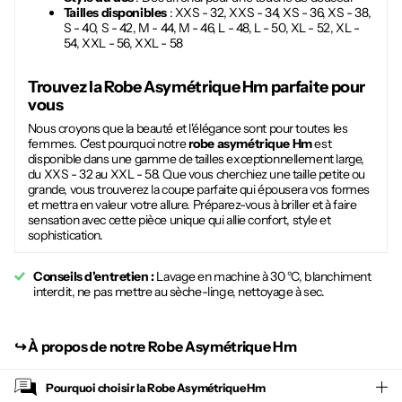
Tailles disponibles
: XXS - 32, XXS - 34, XS - 36, XS - 38,
S - 40, S - 42, M - 44, M - 46, L - 48, L - 50, XL - 52, XL -
54, XXL - 56, XXL - 58
Trouvez la
Robe Asymétrique Hm
parfaite pour
vous
Nous croyons que la beauté et l'élégance sont pour toutes les
femmes. C'est pourquoi notre
robe asymétrique Hm
est
disponible dans une gamme de tailles exceptionnellement large,
du XXS - 32 au XXL - 58. Que vous cherchiez une taille petite ou
grande, vous trouverez la coupe parfaite qui épousera vos formes
et mettra en valeur votre allure. Préparez-vous à briller et à faire
sensation avec cette pièce unique qui allie confort, style et
sophistication.
Conseils d'entretien :
Lavage en machine à 30 °C, blanchiment
interdit, ne pas mettre au sèche-linge, nettoyage à sec.
↪︎
À propos de notre Robe Asymétrique Hm
Pourquoi choisir la
Robe Asymétrique Hm