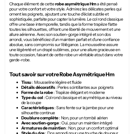
Chaque élément de cette
robe asymétrique Hm
a été pensé
pour votre confort et votre style. Admirez les délicates perles qui
ornent les poignets, ajoutant une touche d'éclat subtile et
sophistiquée, parfaite pour capter la lumière. Le col rond classique
offre une base intemporelle, tandis que la forme trapèze flatte
toutes les silhouettes, offrant une liberté de mouvement et une
allure aérienne. Avec son soutien-gorge intégré et son dos
arrondi, vous bénéficiez d'un maintien parfait et d'une confiance
absolue, sans compromis sur l'élégance. La mousseline assure
une légèreté et un drapé sublimes, pour une allure gracieuse en
toute occasion, faisant de cette robe un véritable atout dans votre
garde-robe.
Tout savoir sur votre
Robe Asymétrique Hm
Tissu
: Mousseline légère et fluide
Détails décoratifs
: Perles scintillantes aux poignets
Forme de la robe
: Trapèze élégant et moderne
Type du col
: Col rond classique et asymétrique au niveau
de la coupe
Caractéristiques
: Sans fente sur la jambe pour une
silhouette continue
Doublure complète
: Non, pour un tombé aérien
Avec soutien-gorge
: Oui, pour un maintien intégré
Armatures de maintien
: Non, pour un confort optimal
Style du dos
: Dos arrondi pour une touche de douceur