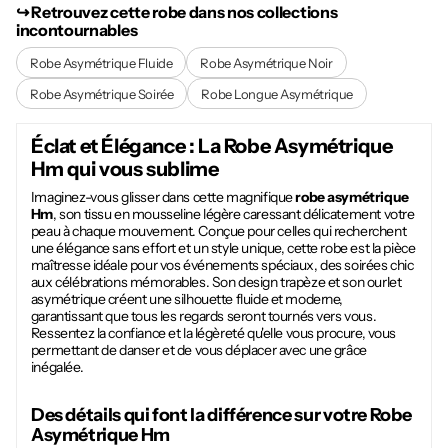
↪︎ Retrouvez cette robe dans nos collections
incontournables
Robe Asymétrique Fluide
Robe Asymétrique Noir
Robe Asymétrique Soirée
Robe Longue Asymétrique
Éclat et Élégance : La
Robe Asymétrique
Hm
qui vous sublime
Imaginez-vous glisser dans cette magnifique
robe asymétrique
Hm
, son tissu en mousseline légère caressant délicatement votre
peau à chaque mouvement. Conçue pour celles qui recherchent
une élégance sans effort et un style unique, cette robe est la pièce
maîtresse idéale pour vos événements spéciaux, des soirées chic
aux célébrations mémorables. Son design trapèze et son ourlet
asymétrique créent une silhouette fluide et moderne,
garantissant que tous les regards seront tournés vers vous.
Ressentez la confiance et la légèreté qu'elle vous procure, vous
permettant de danser et de vous déplacer avec une grâce
inégalée.
Des détails qui font la différence sur votre
Robe
Asymétrique Hm