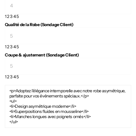
1
2
3
4
5
Qualité de la Robe (Sondage Client)
1
2
3
4
5
Coupe & ajustement (Sondage Client)
1
2
3
4
5
<p>Adoptez l'élégance intemporelle avec notre robe asymétrique,
parfaite pour vos événements spéciaux.</p>
<ul>
<li>Design asymétrique moderne</li>
<li>Superpositions fluides en mousseline</li>
<li>Manches longues avec poignets ornés</li>
</ul>