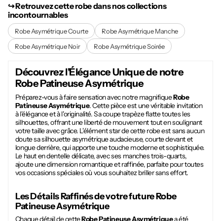
↪︎ Retrouvez cette robe dans nos collections
incontournables
Robe Asymétrique Courte
Robe Asymétrique Manche
Robe Asymétrique Noir
Robe Asymétrique Soirée
Découvrez l'Élégance Unique de notre
Robe Patineuse Asymétrique
Préparez-vous à faire sensation avec notre magnifique
Robe
Patineuse Asymétrique
. Cette pièce est une véritable invitation
à l'élégance et à l'originalité. Sa coupe trapèze flatte toutes les
silhouettes, offrant une liberté de mouvement tout en soulignant
votre taille avec grâce. L'élément star de cette robe est sans aucun
doute sa silhouette asymétrique audacieuse, courte devant et
longue derrière, qui apporte une touche moderne et sophistiquée.
Le haut en dentelle délicate, avec ses manches trois-quarts,
ajoute une dimension romantique et raffinée, parfaite pour toutes
vos occasions spéciales où vous souhaitez briller sans effort.
Les Détails Raffinés de votre future
Robe
Patineuse Asymétrique
Chaque détail de cette
Robe Patineuse Asymétrique
a été