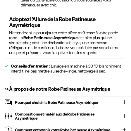
galas ou toute autre occasion où vous souhaitez vous
démarquer avec chic.
Adoptez l'Allure de la
Robe Patineuse
Asymétrique
N'attendez plus pour ajouter cette pièce maîtresse à votre garde-
robe. La
Robe Patineuse Asymétrique
est bien plus qu'une
simple robe ; c'est une déclaration de style, une promesse
d'élégance et de confiance. Laissez-vous séduire par son charme
unique et préparez-vous à captiver tous les regards.
Conseils d'entretien :
Lavage en machine à 30 °C, blanchiment
interdit, ne pas mettre au sèche-linge, nettoyage à sec.
↪︎
À propos de notre Robe Patineuse Asymétrique
Pourquoi choisir la
Robe Patineuse Asymétrique
Compositions et matériaux de Robe Patineuse
Asymétrique
Comment entretenir votre
Robe Patineuse Asymétrique