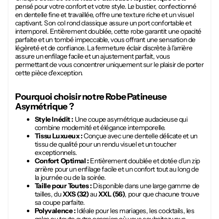
pensé pour votre confort et votre style. Le bustier, confectionné
en dentelle fine et travaillée, offre une texture riche et un visuel
captivant. Son col rond classique assure un port confortable et
intemporel. Entièrement doublée, cette robe garantit une opacité
parfaite et un tombé impeccable, vous offrant une sensation de
légèreté et de confiance. La fermeture éclair discrète à l'arrière
assure un enfilage facile et un ajustement parfait, vous
permettant de vous concentrer uniquement sur le plaisir de porter
cette pièce d'exception.
Pourquoi choisir notre
Robe Patineuse
Asymétrique
?
Style Inédit :
Une coupe asymétrique audacieuse qui
combine modernité et élégance intemporelle.
Tissu Luxueux :
Conçue avec une dentelle délicate et un
tissu de qualité pour un rendu visuel et un toucher
exceptionnels.
Confort Optimal :
Entièrement doublée et dotée d'un zip
arrière pour un enfilage facile et un confort tout au long de
la journée ou de la soirée.
Taille pour Toutes :
Disponible dans une large gamme de
tailles, du
XXS (32)
au
XXL (56)
, pour que chacune trouve
sa coupe parfaite.
Polyvalence :
Idéale pour les mariages, les cocktails, les