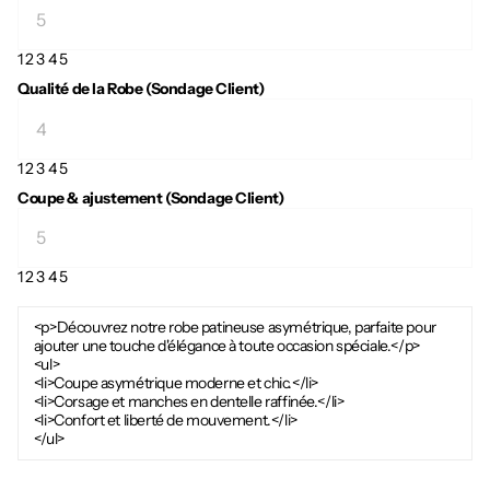
1
2
3
4
5
Qualité de la Robe (Sondage Client)
1
2
3
4
5
Coupe & ajustement (Sondage Client)
1
2
3
4
5
<p>Découvrez notre robe patineuse asymétrique, parfaite pour
ajouter une touche d'élégance à toute occasion spéciale.</p>
<ul>
<li>Coupe asymétrique moderne et chic.</li>
<li>Corsage et manches en dentelle raffinée.</li>
<li>Confort et liberté de mouvement.</li>
</ul>