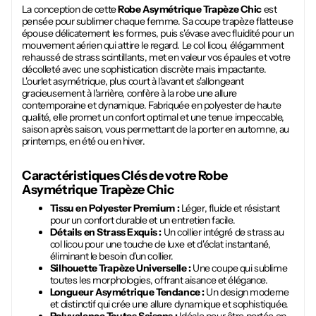
La conception de cette
Robe Asymétrique Trapèze Chic
est
pensée pour sublimer chaque femme. Sa coupe trapèze flatteuse
épouse délicatement les formes, puis s'évase avec fluidité pour un
mouvement aérien qui attire le regard. Le col licou, élégamment
rehaussé de strass scintillants, met en valeur vos épaules et votre
décolleté avec une sophistication discrète mais impactante.
L'ourlet asymétrique, plus court à l'avant et s'allongeant
gracieusement à l'arrière, confère à la robe une allure
contemporaine et dynamique. Fabriquée en polyester de haute
qualité, elle promet un confort optimal et une tenue impeccable,
saison après saison, vous permettant de la porter en automne, au
printemps, en été ou en hiver.
Caractéristiques Clés de votre
Robe
Asymétrique Trapèze Chic
Tissu en Polyester Premium :
Léger, fluide et résistant
pour un confort durable et un entretien facile.
Détails en Strass Exquis :
Un collier intégré de strass au
col licou pour une touche de luxe et d'éclat instantané,
éliminant le besoin d'un collier.
Silhouette Trapèze Universelle :
Une coupe qui sublime
toutes les morphologies, offrant aisance et élégance.
Longueur Asymétrique Tendance :
Un design moderne
et distinctif qui crée une allure dynamique et sophistiquée.