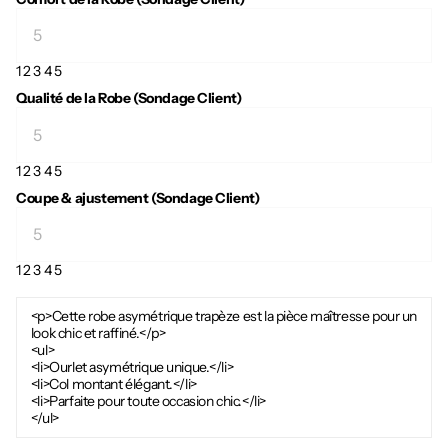
1
2
3
4
5
Qualité de la Robe (Sondage Client)
1
2
3
4
5
Coupe & ajustement (Sondage Client)
1
2
3
4
5
<p>Cette robe asymétrique trapèze est la pièce maîtresse pour un
look chic et raffiné.</p>
<ul>
<li>Ourlet asymétrique unique.</li>
<li>Col montant élégant.</li>
<li>Parfaite pour toute occasion chic.</li>
</ul>