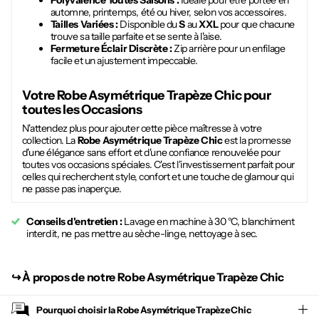
Polyvalence Toutes Saisons :
Idéale pour être portée en
automne, printemps, été ou hiver, selon vos accessoires.
Tailles Variées :
Disponible du
S
au
XXL
pour que chacune
trouve sa taille parfaite et se sente à l'aise.
Fermeture Éclair Discrète :
Zip arrière pour un enfilage
facile et un ajustement impeccable.
Votre
Robe Asymétrique Trapèze Chic
pour
toutes les Occasions
N'attendez plus pour ajouter cette pièce maîtresse à votre
collection. La
Robe Asymétrique Trapèze Chic
est la promesse
d'une élégance sans effort et d'une confiance renouvelée pour
toutes vos occasions spéciales. C'est l'investissement parfait pour
celles qui recherchent style, confort et une touche de glamour qui
ne passe pas inaperçue.
Conseils d'entretien :
Lavage en machine à 30 °C, blanchiment
interdit, ne pas mettre au sèche-linge, nettoyage à sec.
↪︎
À propos de notre Robe Asymétrique Trapèze Chic
Pourquoi choisir la
Robe Asymétrique Trapèze Chic