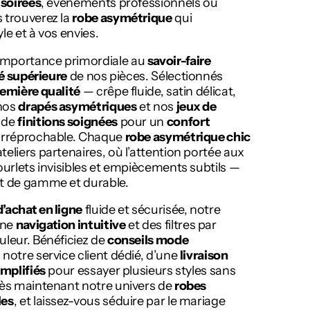
,
soirées
, événements professionnels ou
 trouverez la
robe asymétrique
qui
le et à vos envies.
importance primordiale au
savoir-faire
é supérieure
de nos pièces. Sélectionnés
remière qualité
— crêpe fluide, satin délicat,
nos
drapés asymétriques
et nos
jeux de
 de
finitions soignées
pour un
confort
 irréprochable. Chaque
robe asymétrique chic
eliers partenaires, où l’attention portée aux
ourlets invisibles et empiècements subtils —
ut de gamme et durable.
’achat en ligne
fluide et sécurisée, notre
une
navigation intuitive
et des filtres par
uleur. Bénéficiez de
conseils mode
 notre service client dédié, d’une
livraison
implifiés
pour essayer plusieurs styles sans
dès maintenant notre univers de
robes
les
, et laissez-vous séduire par le mariage