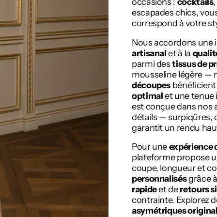
occasions :
cocktails
escapades chics, vous
correspond à votre sty
Nous accordons une 
artisanal
et à la
qualit
parmi des
tissus de p
mousseline légère — 
découpes
bénéficient
optimal
et une tenue
est conçue dans nos at
détails — surpiqûres, 
garantit un rendu ha
Pour une
expérience d
plateforme propose 
coupe, longueur et co
personnalisés
grâce à
rapide
et de
retours s
contrainte. Explorez 
asymétriques origina