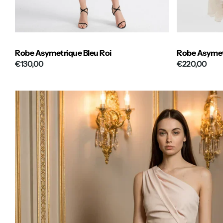
Robe Asymetrique Bleu Roi
Robe Asymet
€130,00
€220,00