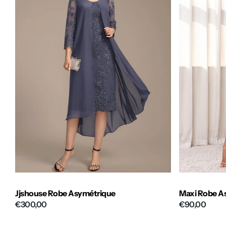
Jjshouse Robe Asymétrique
Maxi Robe A
€300,00
€90,00