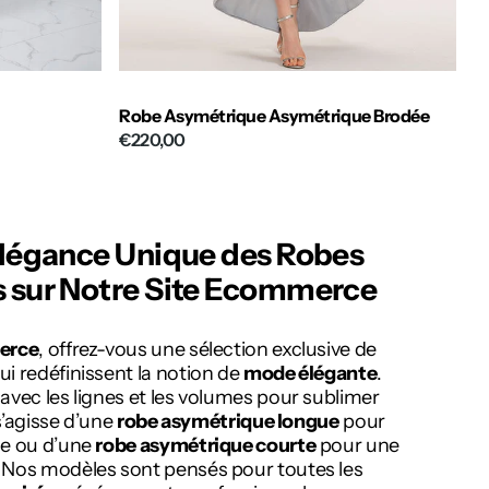
Robe Asymétrique Asymétrique Brodée
€220,00
Élégance Unique des
Robes
s
sur Notre
Site Ecommerce
erce
, offrez-vous une sélection exclusive de
ui redéfinissent la notion de
mode élégante
.
avec les lignes et les volumes pour sublimer
 s’agisse d’une
robe asymétrique longue
pour
se ou d’une
robe asymétrique courte
pour une
 Nos modèles sont pensés pour toutes les