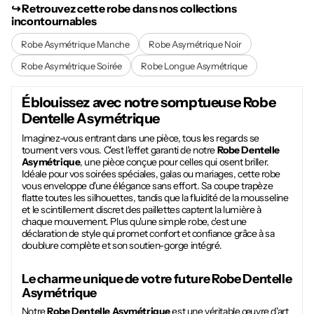
↪︎ Retrouvez cette robe dans nos collections
incontournables
Robe Asymétrique Manche
Robe Asymétrique Noir
Robe Asymétrique Soirée
Robe Longue Asymétrique
Éblouissez avec notre somptueuse
Robe
Dentelle Asymétrique
Imaginez-vous entrant dans une pièce, tous les regards se
tournent vers vous. C'est l'effet garanti de notre
Robe Dentelle
Asymétrique
, une pièce conçue pour celles qui osent briller.
Idéale pour vos soirées spéciales, galas ou mariages, cette robe
vous enveloppe d'une élégance sans effort. Sa coupe trapèze
flatte toutes les silhouettes, tandis que la fluidité de la mousseline
et le scintillement discret des paillettes captent la lumière à
chaque mouvement. Plus qu'une simple robe, c'est une
déclaration de style qui promet confort et confiance grâce à sa
doublure complète et son soutien-gorge intégré.
Le charme unique de votre future
Robe Dentelle
Asymétrique
Notre
Robe Dentelle Asymétrique
est une véritable œuvre d'art