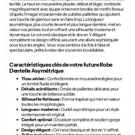
textile. Le haut en mousseline plissée, délicat et léger, contraste
magnifiquement avec la jupe richement brodée de motifs floraux
(d'après l'image) et parsemée de subtiles paillettes qui ajoutent
une touche de glamour sans en faire trop. La longueur
asymétrique, plus courte devant et plus longue derrière, met en
valeur vos jambes tout en offrant une silhouette moderne et
dynamique. Le col rond classique et le dos en V élégant
complètent ce design raffiné, assurant une allure sophistiquée
sous tous les angles. Vous vous sentirez à la fois à l'aise et
spectaculaire, prête à créer des souvenirs inoubliables.
Caractéristiques clés de votre future
Robe
Dentelle Asymétrique
Tissu aérien :
Confectionnée en mousseline légère pour
un tombé fluide et élégant.
Détails scintillants :
Ornée de paillettes délicates pour
une touche de brillance subtile.
Silhouette flatteuse :
Forme trapèze qui met en valeur
toutes les morphologies.
Longueur moderne :
Ourlet asymétrique pour un style
contemporain et original.
Confort optimal :
Doublure complète et soutien-gorge
intégré pour un maintien parfait.
Design élégant :
Col rond classique et dos en V raffiné.