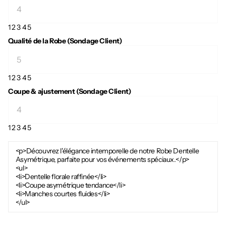
1
2
3
4
5
Qualité de la Robe (Sondage Client)
1
2
3
4
5
Coupe & ajustement (Sondage Client)
1
2
3
4
5
<p>Découvrez l'élégance intemporelle de notre Robe Dentelle
Asymétrique, parfaite pour vos événements spéciaux.</p>
<ul>
<li>Dentelle florale raffinée</li>
<li>Coupe asymétrique tendance</li>
<li>Manches courtes fluides</li>
</ul>