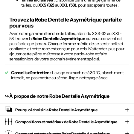
Tailles inclusives :
Disponible dans une large gamme de
tailles, du
XXS (32)
au
XXL (58)
, pour s'adapter à toutes.
Trouvez la
Robe Dentelle Asymétrique
parfaite
pour vous
Avec notre gamme étendue de tailles, allant du XXS-32 au XXL-
58, trouver la
Robe Dentelle Asymétrique
qui vous convient est
plus facile que jamais. Chaque femme mérite de se sentir belle et
confiante, et cette robe est conçue pour cela. N'attendez plus pour
ajouter cette pièce maîtresse à votre garde-robe et faire
sensation lors de votre prochain événement spécial.
Conseils d'entretien :
Lavage en machine à 30 °C, blanchiment
interdit, ne pas mettre au sèche-linge, nettoyage à sec.
↪︎
À propos de notre Robe Dentelle Asymétrique
Pourquoi choisir la
Robe Dentelle Asymétrique
Compositions et matériaux de Robe Dentelle Asymétrique
Comment entretenir votre
Robe Dentelle Asymétrique