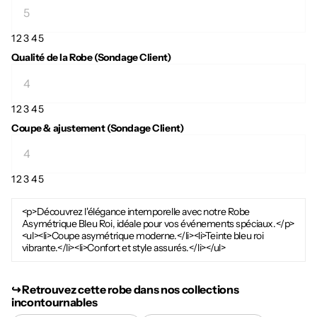
1
2
3
4
5
Qualité de la Robe (Sondage Client)
1
2
3
4
5
Coupe & ajustement (Sondage Client)
1
2
3
4
5
<p>Découvrez l'élégance intemporelle avec notre Robe
Asymétrique Bleu Roi, idéale pour vos événements spéciaux.</p>
<ul><li>Coupe asymétrique moderne.</li><li>Teinte bleu roi
vibrante.</li><li>Confort et style assurés.</li></ul>
↪︎ Retrouvez cette robe dans nos collections
incontournables