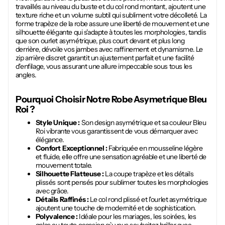
travaillés au niveau du buste et du col rond montant, ajoutent une
texture riche et un volume subtil qui subliment votre décolleté. La
forme trapèze de la robe assure une liberté de mouvement et une
silhouette élégante qui s'adapte à toutes les morphologies, tandis
que son ourlet asymétrique, plus court devant et plus long
derrière, dévoile vos jambes avec raffinement et dynamisme. Le
zip arrière discret garantit un ajustement parfait et une facilité
d'enfilage, vous assurant une allure impeccable sous tous les
angles.
Pourquoi Choisir Notre
Robe Asymetrique Bleu
Roi
?
Style Unique :
Son design asymétrique et sa couleur Bleu
Roi vibrante vous garantissent de vous démarquer avec
élégance.
Confort Exceptionnel :
Fabriquée en mousseline légère
et fluide, elle offre une sensation agréable et une liberté de
mouvement totale.
Silhouette Flatteuse :
La coupe trapèze et les détails
plissés sont pensés pour sublimer toutes les morphologies
avec grâce.
Détails Raffinés :
Le col rond plissé et l'ourlet asymétrique
ajoutent une touche de modernité et de sophistication.
Polyvalence :
Idéale pour les mariages, les soirées, les