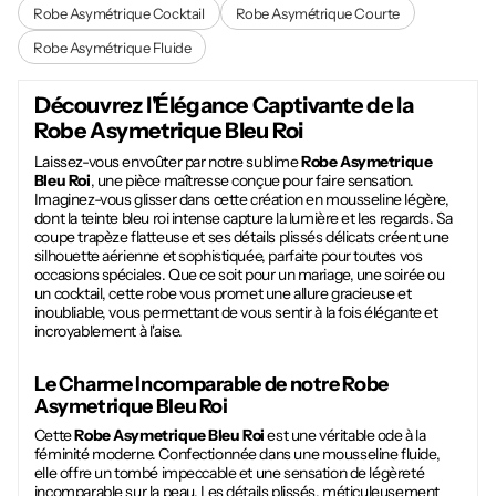
Robe Asymétrique Cocktail
Robe Asymétrique Courte
Robe Asymétrique Fluide
Découvrez l'Élégance Captivante de la
Robe Asymetrique Bleu Roi
Laissez-vous envoûter par notre sublime
Robe Asymetrique
Bleu Roi
, une pièce maîtresse conçue pour faire sensation.
Imaginez-vous glisser dans cette création en mousseline légère,
dont la teinte bleu roi intense capture la lumière et les regards. Sa
coupe trapèze flatteuse et ses détails plissés délicats créent une
silhouette aérienne et sophistiquée, parfaite pour toutes vos
occasions spéciales. Que ce soit pour un mariage, une soirée ou
un cocktail, cette robe vous promet une allure gracieuse et
inoubliable, vous permettant de vous sentir à la fois élégante et
incroyablement à l'aise.
Le Charme Incomparable de notre
Robe
Asymetrique Bleu Roi
Cette
Robe Asymetrique Bleu Roi
est une véritable ode à la
féminité moderne. Confectionnée dans une mousseline fluide,
elle offre un tombé impeccable et une sensation de légèreté
incomparable sur la peau. Les détails plissés, méticuleusement