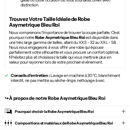
galas ou toute occasion où vous souhaitez briller avec
distinction.
Trouvez Votre Taille Idéale de
Robe
Asymetrique Bleu Roi
Nous comprenons l'importance de trouver la coupe parfaite. C'est
pourquoi notre
Robe Asymetrique Bleu Roi
est disponible dans
une très large gamme de tailles, allant du XXS - 32 au XXL - 58.
Nous nous engageons à vous offrir une robe qui épouse
parfaitement votre silhouette et vous procure un confort optimal.
N'hésitez plus et choisissez la taille qui vous mettra le plus en
valeur pour rayonner lors de votre prochain événement.
Conseils d'entretien :
Lavage en machine à 30 °C, blanchiment
interdit, ne pas mettre au sèche-linge, nettoyage à sec.
↪︎
À propos de notre Robe Asymetrique Bleu Roi
Pourquoi choisir la
Robe Asymetrique Bleu Roi
Compositions et matériaux de Robe Asymetrique Bleu Roi