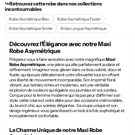
↪︎ Retrouvez cette robe dans nos collections
incontournables
Robe Asymétrique Bleu
Robe Asymétrique Fluide
Robe Asymétrique Soirée
Robe Longue Asymétrique
Découvrez l'Élégance avec notre
Maxi
Robe Asymétrique
Préparez-vous à faire sensation avec notre magnifique
Maxi
Robe Asymétrique
, une pièce qui allie parfaitement audace et
raffinement. Imaginez-vous glisser dans ce tissu satiné, doux et
fluide, qui épouse délicatement votre silhouette tout en offrant
une liberté de mouvement incomparable. Son imprimé floral
vibrant, aux teintes riches et modernes, est une véritable
explosion de couleurs qui égaiera vos journées et vos soirées.
Conçue pour la femme moderne qui n'a pas peur d'affirmer son
style, cette robe est votre alliée pour des occasions mémorables,
du brunch chic aux soirées élégantes. Sa coupe unique et son
design ingénieux vous garantissent un look à la fois sophistiqué et
incroyablement confortable.
Le Charme Unique de notre
Maxi Robe