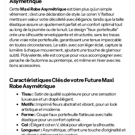
Asymétrique
Cette
Maxi Robe Asymétrique
est bien plus qu'un simple
vêtement ; c'est une déclaration de style. Le col en V flatteur
mettra en valeur votre décolleté avec élégance, tandis que la taille
élastique assure un ajustement parfait et un confort optimal tout
au long de la journée ou de la nuit. Le design "faux portefeuille"
crée une silhouette enveloppante et structurée, sans les tracas
d'une vraie robe portefeuille, garantissant une tenue impeccable
en toutes circonstances. Le satin, avec son léger éclat, capture la
lumière à chaque mouvement, ajoutant une touche de glamour
subtil. Polyvalente, elle est conçue pour vous accompagner avec
panache de l'automne au printemps, et même en hiver avec les
bons accessoires.
Caractéristiques Clés de votre Future
Maxi
Robe Asymétrique
Tissu :
Satin de qualité supérieure pour une sensation
luxueuse et un drapé élégant.
Motifs :
Imprimé fleurs abstrait et vibrant, pour un look
artistique et moderne.
Forme :
Coupe faux portefeuille flatteuse avec taille
élastique pour un confort optimal.
Col :
Élégant col en V, idéal pour allonger la silhouette.
Longueur :
Asymétrique, offrant une touche d'originalité et