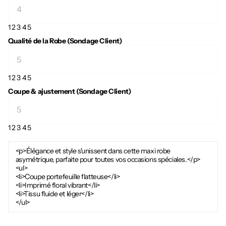
1
2
3
4
5
Qualité de la Robe (Sondage Client)
1
2
3
4
5
Coupe & ajustement (Sondage Client)
1
2
3
4
5
<p>Élégance et style s'unissent dans cette maxi robe
asymétrique, parfaite pour toutes vos occasions spéciales.</p>
<ul>
<li>Coupe portefeuille flatteuse</li>
<li>Imprimé floral vibrant</li>
<li>Tissu fluide et léger</li>
</ul>