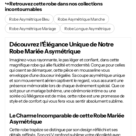
↪︎ Retrouvez cette robe dans nos collections
incontournables
Robe Asymétrique Bleu
Robe Asymétrique Manche
Robe Asymétrique Mariage
Robe Longue Asymétrique
Découvrez l'Élégance Unique de Notre
Robe Mariée Asymétrique
Imaginez-vous rayonnante, le pas léger et confiant, dans cette
magnifique robe qui allie fluidité et modernité. Conçue pour celles
qui osent se démarquer, cette pièce en mousseline vous
enveloppe d'une douceur inégalée. Sa coupe asymétrique unique
et son mouvement aérien captivent le regard, vous assurant une
présence mémorable lors de chaque événement spécial. Que ce
soit pour un mariage bohème, une cérémonie intime ou une
soirée où l'élégance est de mise, cette robe est une promesse de
style et de confort qui vous fera vous sentir absolument sublime.
Le Charme Incomparable de cette
Robe Mariée
Asymétrique
Cette robe trapèze se distingue par son design réfléchi et ses
détails raffinés. Son col V profond sublime votre décolleté avec