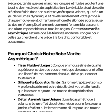
élégance, tandis que ses manches longues et fluides ajoutent une
touche de mystère et de sophistication. Le véritable atout de cette
création réside dans son ourlet asymétrique à volants, qui crée un
jeu de volumes dynamique et révèle subtilement votre jambe à
chaque mouvement, offrant une silhouette allongée et gracieuse.
Le dos en V complète harmonieusement l'ensemble, assurant
une allure impeccable sous tous les angles. Cette
robe mariée
asymétrique
est une ode à la féminité moderne, conçue pour
celles qui cherchent une pièce à la fois chic, confortable et
audacieuse.
Pourquoi Choisir Notre
Robe Mariée
Asymétrique
?
Tissu Fluide et Léger :
Conçue en mousseline de qualité
supérieure, cette robe vous enveloppe de douceur et offre
une liberté de mouvement absolue, idéale pour danser
toute la nuit.
Silhouette Époustouflante :
Sa forme trapèze et son col
V profond subliment votre décolleté et votre taille, tandis
que le dos en V ajoute une touche de sophistication
inattendue.
Détail Asymétrique Unique :
L'ourlet asymétrique à
volants crée un effet visuel dynamique et une fente sur la
jambe, révélant subtilement votre allure pour une touche