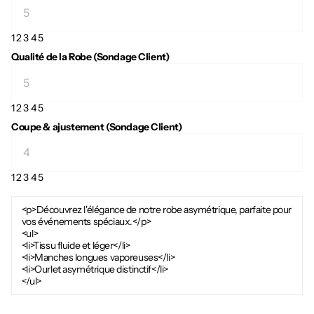
1
2
3
4
5
Qualité de la Robe (Sondage Client)
1
2
3
4
5
Coupe & ajustement (Sondage Client)
1
2
3
4
5
<p>Découvrez l'élégance de notre robe asymétrique, parfaite pour
vos événements spéciaux.</p>
<ul>
<li>Tissu fluide et léger</li>
<li>Manches longues vaporeuses</li>
<li>Ourlet asymétrique distinctif</li>
</ul>