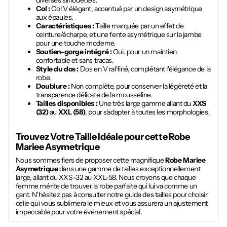
diverses silhouettes.
Col :
Col V élégant, accentué par un design asymétrique
aux épaules.
Caractéristiques :
Taille marquée par un effet de
ceinture/écharpe, et une fente asymétrique sur la jambe
pour une touche moderne.
Soutien-gorge intégré :
Oui, pour un maintien
confortable et sans tracas.
Style du dos :
Dos en V raffiné, complétant l'élégance de la
robe.
Doublure :
Non complète, pour conserver la légèreté et la
transparence délicate de la mousseline.
Tailles disponibles :
Une très large gamme allant du
XXS
(32)
au
XXL (58)
, pour s'adapter à toutes les morphologies.
Trouvez Votre Taille Idéale pour cette
Robe
Mariee Asymetrique
Nous sommes fiers de proposer cette magnifique
Robe Mariee
Asymetrique
dans une gamme de tailles exceptionnellement
large, allant du XXS-32 au XXL-58. Nous croyons que chaque
femme mérite de trouver la robe parfaite qui lui va comme un
gant. N'hésitez pas à consulter notre guide des tailles pour choisir
celle qui vous sublimera le mieux et vous assurera un ajustement
impeccable pour votre événement spécial.