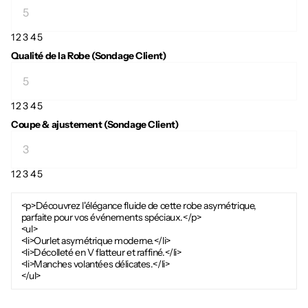
1
2
3
4
5
Qualité de la Robe (Sondage Client)
1
2
3
4
5
Coupe & ajustement (Sondage Client)
1
2
3
4
5
<p>Découvrez l'élégance fluide de cette robe asymétrique,
parfaite pour vos événements spéciaux.</p>
<ul>
<li>Ourlet asymétrique moderne.</li>
<li>Décolleté en V flatteur et raffiné.</li>
<li>Manches volantées délicates.</li>
</ul>