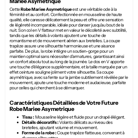
Mariee Asymetrique
Cette
Robe Mariee Asymetrique
est une véritable ode à la
féminité et au confort. Confectionnée en mousseline de haute
qualité, elle caresse délicatement la peau et offre une sensation
de légèreté incomparable, idéale pour danser jusqu'au bout de la
nuit. Son col en V flatteur met en valeur le décolleté avec subtilité,
tandis que les détails à volants ajoutent une touche de
romantisme et de mouvement aérien aux bretelles. La coupe
trapèze assure une silhouette harmonieuse et une aisance
parfaite. De plus, la robe intègre un soutien-gorge pour un
maintien optimal sans nécessiter d'armatures, garantissant ainsi
un confort absolu tout au long de la journée. Le dos en V apporte
une touche d'élégance supplémentaire, et la taille marquée par un
effet ceinture souligne joliment votre silhouette. Sa coupe
asymétrique, avec sa fente sur la jambe subtilement révélée par le
mouvement, ajoute une touche moderne et audacieuse, parfaite
pour celles qui cherchent à se démarquer.
Caractéristiques Détaillées de Votre Future
Robe Mariee Asymetrique
Tissu :
Mousseline légère et fluide pour un drapé élégant.
Détails décoratifs :
Volants délicats au niveau des
bretelles, ajoutant volume et mouvement.
Forme de la robe :
Coupe trapèze flatteuse, convenant à