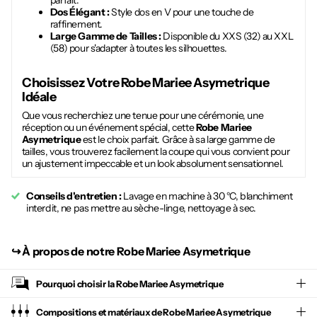
parfait.
Dos Élégant :
Style dos en V pour une touche de
raffinement.
Large Gamme de Tailles :
Disponible du XXS (32) au XXL
(58) pour s'adapter à toutes les silhouettes.
Choisissez Votre
Robe Mariee Asymetrique
Idéale
Que vous recherchiez une tenue pour une cérémonie, une
réception ou un événement spécial, cette
Robe Mariee
Asymetrique
est le choix parfait. Grâce à sa large gamme de
tailles, vous trouverez facilement la coupe qui vous convient pour
un ajustement impeccable et un look absolument sensationnel.
Conseils d'entretien :
Lavage en machine à 30 °C, blanchiment
interdit, ne pas mettre au sèche-linge, nettoyage à sec.
↪︎
À propos de notre Robe Mariee Asymetrique
Pourquoi choisir la
Robe Mariee Asymetrique
Compositions et matériaux de Robe Mariee Asymetrique