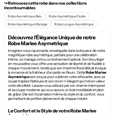
↪︎ Retrouvez cette robe dans nos collections
incontournables
Robe Asymétrique Bleu
Robe Asymétrique Fluide
Robe Asymétrique Mariage
Robe Longue Asymétrique
Découvrez l'Élégance Unique de notre
Robe Mariee Asymetrique
Imaginez-vous rayonnante, enveloppée dans la douceur de notre
magnifique robe asymétrique, parfaite pour une célébration
intime, un mariage civil ou un événement spécial. Son tissu léger
en mousseline vous offre une sensation de liberté et de fluidité à
chaque mouvement, tandis que son imprimé floral délicat évoque
la romance et la fraîcheur d'un jardin en fleurs. Cette
Robe Mariee
Asymetrique
est conçue pour sublimer votre silhouette, avec sa
coupe trapèze flatteuse et son col en V élégant qui met en valeur
votre décolleté. Laissez-vous séduire par son charme intemporel
et sa coupe moderne qui vous assure un look inoubliable et plein
de grâce. Elle est l'incarnation même du style et du confort, vous
permettant de profiter pleinement de chaque instant.
Le Confort et le Style de votre
Robe Mariee