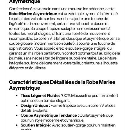
Asymetrique
Confectionnée avec soin dans une mousseline aérienne, cette
Robe Mariee Asymetrique
est un véritable hymne à la féminité.
Le détail des volants sur les manches ajoute une touche de
légèreté et de mouvement, créant une silhouette douce et
romantique. Sa coupe trapèze s'adapte harmonieusement à
toutes les morphologies, offrant une liberté de mouvement
incomparable. Le col en V, à la fois classique et asymétrique par sa
coupe globale (notamment son ourlet), apporte une touche de
sophistication. Vous apprécierez le soutien-gorge intégré, qui
garantit un maintien parfait et un confort optimal tout au long de la
journée, sans nécessiter de lingerie supplémentaire. La ceinture
intégrée souligne délicatement votre taille, créant une silhouette
élégante et équilibrée.
Caractéristiques Détaillées de la
Robe Mariee
Asymetrique
Tissu Léger et Fluide :
100% Mousseline pour un confort
optimal et un tombé élégant.
Design Unique :
Forme trapèze avec un col en V et des
détails à volants.
Coupe Asymétrique Tendance :
Ourlet asymétrique
pour un style moderne et dynamique.
Soutien Intégré :
Avec soutien-gorge pour un maintien