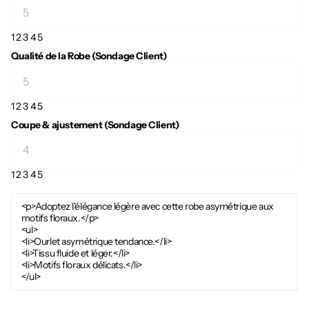
1
2
3
4
5
Qualité de la Robe (Sondage Client)
1
2
3
4
5
Coupe & ajustement (Sondage Client)
1
2
3
4
5
<p>Adoptez l'élégance légère avec cette robe asymétrique aux
motifs floraux.</p>
<ul>
<li>Ourlet asymétrique tendance.</li>
<li>Tissu fluide et léger.</li>
<li>Motifs floraux délicats.</li>
</ul>