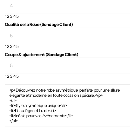
1
2
3
4
5
Qualité de la Robe (Sondage Client)
1
2
3
4
5
Coupe & ajustement (Sondage Client)
1
2
3
4
5
<p>Découvrez notre robe asymétrique, parfaite pour une allure
élégante et moderne en toute occasion spéciale.</p>
<ul>
<li>Style asymétrique unique</li>
<li>Tissu léger et fluide</li>
<li>Idéale pour vos événements</li>
</ul>