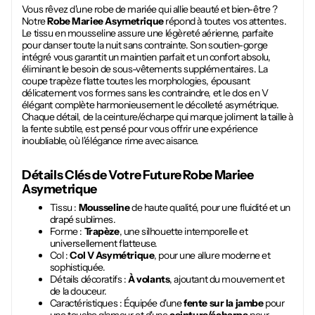
Vous rêvez d'une robe de mariée qui allie beauté et bien-être ?
Notre
Robe Mariee Asymetrique
répond à toutes vos attentes.
Le tissu en mousseline assure une légèreté aérienne, parfaite
pour danser toute la nuit sans contrainte. Son soutien-gorge
intégré vous garantit un maintien parfait et un confort absolu,
éliminant le besoin de sous-vêtements supplémentaires. La
coupe trapèze flatte toutes les morphologies, épousant
délicatement vos formes sans les contraindre, et le dos en V
élégant complète harmonieusement le décolleté asymétrique.
Chaque détail, de la ceinture/écharpe qui marque joliment la taille à
la fente subtile, est pensé pour vous offrir une expérience
inoubliable, où l'élégance rime avec aisance.
Détails Clés de Votre Future
Robe Mariee
Asymetrique
Tissu :
Mousseline
de haute qualité, pour une fluidité et un
drapé sublimes.
Forme :
Trapèze
, une silhouette intemporelle et
universellement flatteuse.
Col :
Col V Asymétrique
, pour une allure moderne et
sophistiquée.
Détails décoratifs :
À volants
, ajoutant du mouvement et
de la douceur.
Caractéristiques : Équipée d'une
fente sur la jambe
pour