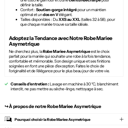
une touche glamour et d'une
ceinture/écharpe
pour
définir la taille.
Confort :
Soutien-gorge intégré
pour un maintien
optimal et un
dos en V
élégant.
Tailles disponibles : Du
XXS au XXL
(tailles 32 à 58), pour
que chaque mariée trouve sa taille idéale.
Adoptez la Tendance avec Notre
Robe Mariee
Asymetrique
Ne cherchez plus, la
Robe Mariee Asymetrique
est le choix
parfait pour la mariée qui souhaite une robe à la fois tendance,
confortable et mémorable. Son design unique et ses finitions
soignées en font une pièce d'exception. Faites le choix de
l'originalité et de l'élégance pour le plus beau jour de votre vie.
Conseils d'entretien :
Lavage en machine à 30 °C, blanchiment
interdit, ne pas mettre au sèche-linge, nettoyage à sec.
↪︎
À propos de notre Robe Mariee Asymetrique
Pourquoi choisir la
Robe Mariee Asymetrique