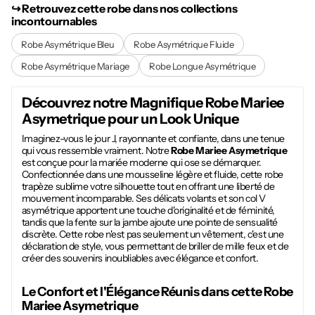
↪︎ Retrouvez cette robe dans nos collections
incontournables
Robe Asymétrique Bleu
Robe Asymétrique Fluide
Robe Asymétrique Mariage
Robe Longue Asymétrique
Découvrez notre Magnifique
Robe Mariee
Asymetrique
pour un Look Unique
Imaginez-vous le jour J, rayonnante et confiante, dans une tenue
qui vous ressemble vraiment. Notre
Robe Mariee Asymetrique
est conçue pour la mariée moderne qui ose se démarquer.
Confectionnée dans une mousseline légère et fluide, cette robe
trapèze sublime votre silhouette tout en offrant une liberté de
mouvement incomparable. Ses délicats volants et son col V
asymétrique apportent une touche d'originalité et de féminité,
tandis que la fente sur la jambe ajoute une pointe de sensualité
discrète. Cette robe n'est pas seulement un vêtement, c'est une
déclaration de style, vous permettant de briller de mille feux et de
créer des souvenirs inoubliables avec élégance et confort.
Le Confort et l'Élégance Réunis dans cette
Robe
Mariee Asymetrique