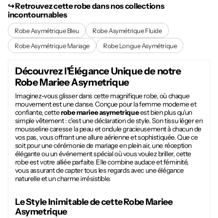
↪︎ Retrouvez cette robe dans nos collections
incontournables
Robe Asymétrique Bleu
Robe Asymétrique Fluide
Robe Asymétrique Mariage
Robe Longue Asymétrique
Découvrez l'Élégance Unique de notre
Robe Mariee Asymetrique
Imaginez-vous glisser dans cette magnifique robe, où chaque
mouvement est une danse. Conçue pour la femme moderne et
confiante, cette
robe mariee asymetrique
est bien plus qu'un
simple vêtement : c'est une déclaration de style. Son tissu léger en
mousseline caresse la peau et ondule gracieusement à chacun de
vos pas, vous offrant une allure aérienne et sophistiquée. Que ce
soit pour une cérémonie de mariage en plein air, une réception
élégante ou un événement spécial où vous voulez briller, cette
robe est votre alliée parfaite. Elle combine audace et féminité,
vous assurant de capter tous les regards avec une élégance
naturelle et un charme irrésistible.
Le Style Inimitable de cette
Robe Mariee
Asymetrique