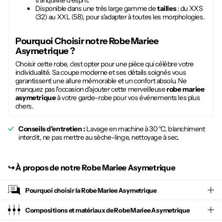
tranquillité d'esprit.
Disponible dans une très large gamme de
tailles
: du XXS
(32) au XXL (58), pour s'adapter à toutes les morphologies.
Pourquoi Choisir notre
Robe Mariee
Asymetrique
?
Choisir cette robe, c'est opter pour une pièce qui célèbre votre
individualité. Sa coupe moderne et ses détails soignés vous
garantissent une allure mémorable et un confort absolu. Ne
manquez pas l'occasion d'ajouter cette merveilleuse
robe mariee
asymetrique
à votre garde-robe pour vos événements les plus
chers.
Conseils d'entretien :
Lavage en machine à 30 °C, blanchiment
interdit, ne pas mettre au sèche-linge, nettoyage à sec.
↪︎
À propos de notre Robe Mariee Asymetrique
Pourquoi choisir la
Robe Mariee Asymetrique
Compositions et matériaux de Robe Mariee Asymetrique