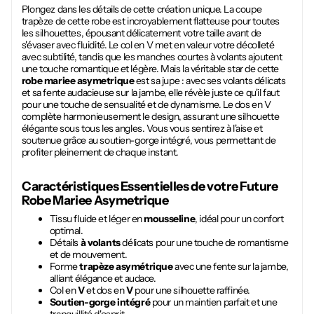
Plongez dans les détails de cette création unique. La coupe
trapèze de cette robe est incroyablement flatteuse pour toutes
les silhouettes, épousant délicatement votre taille avant de
s'évaser avec fluidité. Le col en V met en valeur votre décolleté
avec subtilité, tandis que les manches courtes à volants ajoutent
une touche romantique et légère. Mais la véritable star de cette
robe mariee asymetrique
est sa jupe : avec ses volants délicats
et sa fente audacieuse sur la jambe, elle révèle juste ce qu'il faut
pour une touche de sensualité et de dynamisme. Le dos en V
complète harmonieusement le design, assurant une silhouette
élégante sous tous les angles. Vous vous sentirez à l'aise et
soutenue grâce au soutien-gorge intégré, vous permettant de
profiter pleinement de chaque instant.
Caractéristiques Essentielles de votre Future
Robe Mariee Asymetrique
Tissu fluide et léger en
mousseline
, idéal pour un confort
optimal.
Détails
à volants
délicats pour une touche de romantisme
et de mouvement.
Forme
trapèze asymétrique
avec une fente sur la jambe,
alliant élégance et audace.
Col en
V
et dos en
V
pour une silhouette raffinée.
Soutien-gorge intégré
pour un maintien parfait et une