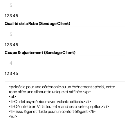
1
2
3
4
5
Qualité de la Robe (Sondage Client)
1
2
3
4
5
Coupe & ajustement (Sondage Client)
1
2
3
4
5
<p>Idéale pour une cérémonie ou un événement spécial, cette
robe offre une silhouette unique et raffinée.</p>
<ul>
<li>Ourlet asymétrique avec volants délicats.</li>
<li>Décolleté en V flatteur et manches courtes papillon.</li>
<li>Tissu léger et fluide pour un confort élégant.</li>
</ul>