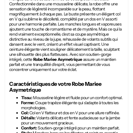
Confectionnée dans une mousseline délicate, la robe offre une
sensation de légèreté incomparable sur la peau, flottant
magnifiquement à chaque pas. Le buste présente un élégant col
en V qui sublime le décolleté, complété par un dos en V assorti
pour une harmonie parfaite. Les manches longues et vaporeuses
ajoutent une touche de romantisme et de mystère. Mais ce qui la
rend vraiment exceptionnelle, c'est sa coupe asymétrique
distinctive au niveau de la jupe, rehaussée de volants subtils qui
dansent avec le vent, créant un effet visuel captivant. Une
ceinture élégante vient souligner délicatement la taille, sculptant
une silhouette des plus flatteuses. Avec son soutien-gorge
intégré, cette
Robe Mariee Asymetrique
assure un maintien
parfait et une tranquillité d'esprit, vous permettant de vous
concentrer uniquement sur votre éclat.
Caractéristiques de votre
Robe Mariee
Asymetrique
Tissu:
Mousseline légère et fluide pour un confort optimal.
Forme:
Coupe trapèze élégante qui s'adapte à toutes les
morphologies.
Col:
Col en V flatteur et dos en V pour une allure raffinée.
Détails:
Volants délicats et fente audacieuse sur la jambe
pour un mouvement gracieux.
Confort:
Soutien-gorge intégré pour un maintien parfait.