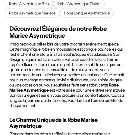
Robe Asymétrique Bleu
Robe Asymétrique Fluide
Robe Asymétrique Mariage
Robe Longue Asymétrique
Découvrez l'Élégance de notre
Robe
Mariee Asymetrique
Imaginez-vous briller lors de votre prochain événement spécial.
Cette magnifique robe en mousseline est conçue pour celles qui
recherchent une allure à la fois sophistiquée et audacieuse. Son
design unique mettra en valeur votre silhouette avec sa forme
trapèze fluide et son drapé élégant. La fente subtile sur la jambe
ajoute une touche de sensualité et de mouvement, vous
permettant de vous déplacer avec grâce et confiance. Que ce soit
pour un mariage en tant qu'invitée distinguée, une soirée de gala
ou une occasion où vous souhaitez faire sensation, cette
Robe
Mariee Asymetrique
est votre alliée pour une entrée remarquée.
Son tissu léger et aérien vous procurera un confort absolu tout au
long de la journée ou de la soirée, vous laissant libre de profiter de
chaque instant.
Le Charme Unique de la
Robe Mariee
Asymetrique
Plongez dans les détails raffinés de cette pièce maîtresse.