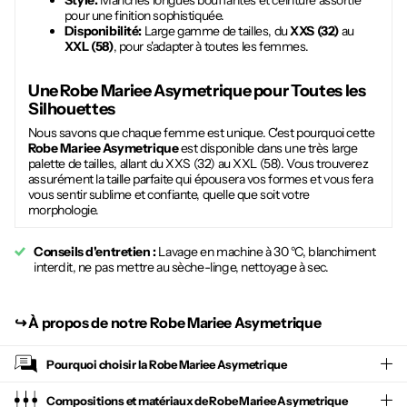
Style:
Manches longues bouffantes et ceinture assortie
pour une finition sophistiquée.
Disponibilité:
Large gamme de tailles, du
XXS (32)
au
XXL (58)
, pour s'adapter à toutes les femmes.
Une
Robe Mariee Asymetrique
pour Toutes les
Silhouettes
Nous savons que chaque femme est unique. C'est pourquoi cette
Robe Mariee Asymetrique
est disponible dans une très large
palette de tailles, allant du XXS (32) au XXL (58). Vous trouverez
assurément la taille parfaite qui épousera vos formes et vous fera
vous sentir sublime et confiante, quelle que soit votre
morphologie.
Conseils d'entretien :
Lavage en machine à 30 °C, blanchiment
interdit, ne pas mettre au sèche-linge, nettoyage à sec.
↪︎
À propos de notre Robe Mariee Asymetrique
Pourquoi choisir la
Robe Mariee Asymetrique
Compositions et matériaux de Robe Mariee Asymetrique