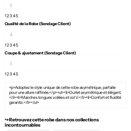
1
2
3
4
5
Qualité de la Robe (Sondage Client)
1
2
3
4
5
Coupe & ajustement (Sondage Client)
1
2
3
4
5
<p>Adoptez le style unique de cette robe asymétrique, parfaite
pour une allure raffinée.</p><ul><li>Ourlet asymétrique et élégant.
</li><li>Manches longues voilées et col V.</li><li>Confort et fluidité
garantis.</li></ul>
↪︎ Retrouvez cette robe dans nos collections
incontournables