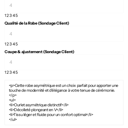
1
2
3
4
5
Qualité de la Robe (Sondage Client)
1
2
3
4
5
Coupe & ajustement (Sondage Client)
1
2
3
4
5
<p>Cette robe asymétrique est un choix parfait pour apporter une
touche de modernité et d'élégance à votre tenue de cérémonie.
</p>
<ul>
<li>Ourlet asymétrique distinctif</li>
<li>Décolleté plongeant en V</li>
<li>Tissu léger et fluide pour un confort optimal</li>
</ul>