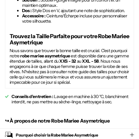
Soutien :
Soutien-gorge intégré pour un confort et un
maintien optimaux.
Dos :
Style Dos en V, ajoutant une note de sophistication.
Accessoire :
Ceinture/Écharpe incluse pour personnaliser
votre silhouette.
Trouvez la Taille Parfaite pour votre
Robe Mariee
Asymetrique
Nous savons que trouver la bonne taille est crucial. C'est pourquoi
notre
robe mariee asymetrique
est disponible dans une gamme
étendue de tailles, allant du
XXS - 32
au
XXL - 58
. Nous nous
engageons à ce que chaque femme puisse trouver la robe de ses
rêves. N'hésitez pas à consulter notre guide des tailles pour choisir
celle qui vous sublimera le mieux et vous assurera un ajustement
impeccable pour ce jour si spécial.
Conseils d'entretien :
Lavage en machine à 30 °C, blanchiment
interdit, ne pas mettre au sèche-linge, nettoyage à sec.
↪︎
À propos de notre Robe Mariee Asymetrique
Pourquoi choisir la
Robe Mariee Asymetrique