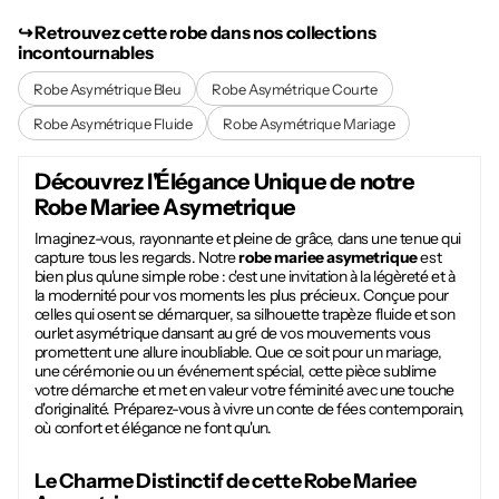
↪︎ Retrouvez cette robe dans nos collections
incontournables
Robe Asymétrique Bleu
Robe Asymétrique Courte
Robe Asymétrique Fluide
Robe Asymétrique Mariage
Découvrez l'Élégance Unique de notre
Robe Mariee Asymetrique
Imaginez-vous, rayonnante et pleine de grâce, dans une tenue qui
capture tous les regards. Notre
robe mariee asymetrique
est
bien plus qu'une simple robe : c'est une invitation à la légèreté et à
la modernité pour vos moments les plus précieux. Conçue pour
celles qui osent se démarquer, sa silhouette trapèze fluide et son
ourlet asymétrique dansant au gré de vos mouvements vous
promettent une allure inoubliable. Que ce soit pour un mariage,
une cérémonie ou un événement spécial, cette pièce sublime
votre démarche et met en valeur votre féminité avec une touche
d'originalité. Préparez-vous à vivre un conte de fées contemporain,
où confort et élégance ne font qu'un.
Le Charme Distinctif de cette
Robe Mariee