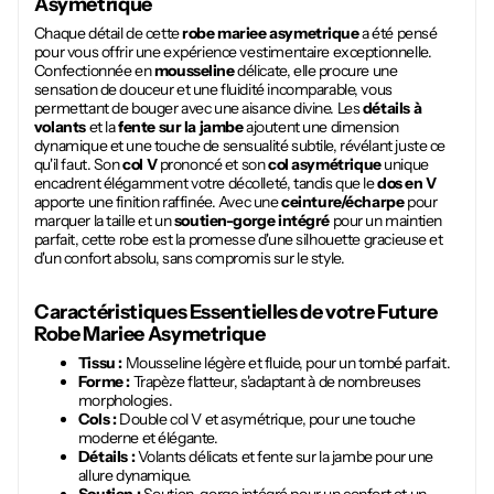
Asymetrique
Chaque détail de cette
robe mariee asymetrique
a été pensé
pour vous offrir une expérience vestimentaire exceptionnelle.
Confectionnée en
mousseline
délicate, elle procure une
sensation de douceur et une fluidité incomparable, vous
permettant de bouger avec une aisance divine. Les
détails à
volants
et la
fente sur la jambe
ajoutent une dimension
dynamique et une touche de sensualité subtile, révélant juste ce
qu'il faut. Son
col V
prononcé et son
col asymétrique
unique
encadrent élégamment votre décolleté, tandis que le
dos en V
apporte une finition raffinée. Avec une
ceinture/écharpe
pour
marquer la taille et un
soutien-gorge intégré
pour un maintien
parfait, cette robe est la promesse d'une silhouette gracieuse et
d'un confort absolu, sans compromis sur le style.
Caractéristiques Essentielles de votre Future
Robe Mariee Asymetrique
Tissu :
Mousseline légère et fluide, pour un tombé parfait.
Forme :
Trapèze flatteur, s'adaptant à de nombreuses
morphologies.
Cols :
Double col V et asymétrique, pour une touche
moderne et élégante.
Détails :
Volants délicats et fente sur la jambe pour une
allure dynamique.