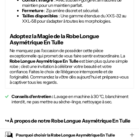
Confort intégré
: Avec soutien-gorge et armatures de
maintien pour un maintien parfait.
Fermeture
: Zip arrière discret et sécurisé.
Tailles disponibles
: Une gamme étendue du XXS-32 au
XXL-58 pour s'adapter à toutes les morphologies.
Adoptez la Magie de la
Robe Longue
Asymétrique En Tulle
Ne manquez pas l'occasion de posséder cette pièce
exceptionnelle qui promet de vous faire sentir extraordinaire. La
Robe Longue Asymétrique En Tulle
est bien plus qu'une simple
robe ; c'est une invitation à célébrer votre beauté et votre
confiance. Faites le choix de l'élégance intemporelle et de
l'originalité. Commandez la vôtre dès aujourd'hui et préparez-vous
à captiver tous les regards.
Conseils d'entretien :
Lavage en machine à 30 °C, blanchiment
interdit, ne pas mettre au sèche-linge, nettoyage à sec.
↪︎
À propos de notre Robe Longue Asymétrique En Tulle
Pourquoi choisir la
Robe Longue Asymétrique En Tulle