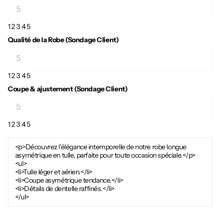
1
2
3
4
5
Qualité de la Robe (Sondage Client)
1
2
3
4
5
Coupe & ajustement (Sondage Client)
1
2
3
4
5
<p>Découvrez l'élégance intemporelle de notre robe longue
asymétrique en tulle, parfaite pour toute occasion spéciale.</p>
<ul>
<li>Tulle léger et aérien.</li>
<li>Coupe asymétrique tendance.</li>
<li>Détails de dentelle raffinés.</li>
</ul>