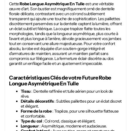
Cette
Robe Longue Asymétrique En Tulle
est une véritable
œuvre d'art. Son bustier est magnifiquement orné de dentelle
florale délicate, contrastant avec un col rond subtilement
transparent qui ajoute une touche de sophistication. Les paillettes
discrètement parsemées sur la dentelle captent la lumière, offrant
un éclat subtil et féérique. La coupe trapèze flatte toutes les
morphologies, tandis que la longueur asymétrique, plus courte à
l'avant et plus longue à l'arrière, dévoile gracieusement vos jambes
tout en conservant une allure majestueuse. Pour votre confort
absolu, la robe est équipée d'un soutien-gorge intégré et
d'armatures de maintien, assurant un maintien parfait sans
compromis sur l'élégance. La fermeture éclair discrète au dos
garantit un enfilage facile et un ajustement impeccable.
Caractéristiques Clés de votre Future
Robe
Longue Asymétrique En Tulle
Tissu
: Dentelle raffinée et tulle aérien pour un look de
rêve.
Détails décoratifs
: Subtiles paillettes pour un éclat discret
et élégant.
Forme de la robe
: Trapèze, pour une silhouette flatteuse
et confortable.
Type du col
: Col rond, classique et élégant.
Longueur
: Asymétrique, moderne et audacieuse.