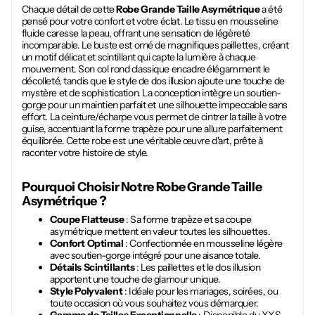
Chaque détail de cette
Robe Grande Taille Asymétrique
a été
pensé pour votre confort et votre éclat. Le tissu en mousseline
fluide caresse la peau, offrant une sensation de légèreté
incomparable. Le buste est orné de magnifiques paillettes, créant
un motif délicat et scintillant qui capte la lumière à chaque
mouvement. Son col rond classique encadre élégamment le
décolleté, tandis que le style de dos illusion ajoute une touche de
mystère et de sophistication. La conception intègre un soutien-
gorge pour un maintien parfait et une silhouette impeccable sans
effort. La ceinture/écharpe vous permet de cintrer la taille à votre
guise, accentuant la forme trapèze pour une allure parfaitement
équilibrée. Cette robe est une véritable œuvre d'art, prête à
raconter votre histoire de style.
Pourquoi Choisir Notre
Robe Grande Taille
Asymétrique
?
Coupe Flatteuse
: Sa forme trapèze et sa coupe
asymétrique mettent en valeur toutes les silhouettes.
Confort Optimal
: Confectionnée en mousseline légère
avec soutien-gorge intégré pour une aisance totale.
Détails Scintillants
: Les paillettes et le dos illusion
apportent une touche de glamour unique.
Style Polyvalent
: Idéale pour les mariages, soirées, ou
toute occasion où vous souhaitez vous démarquer.