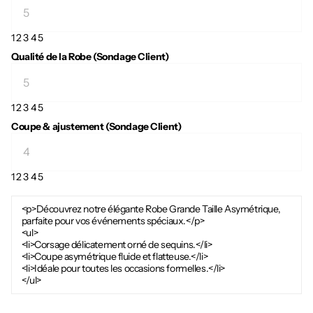
1
2
3
4
5
Qualité de la Robe (Sondage Client)
1
2
3
4
5
Coupe & ajustement (Sondage Client)
1
2
3
4
5
<p>Découvrez notre élégante Robe Grande Taille Asymétrique,
parfaite pour vos événements spéciaux.</p>
<ul>
<li>Corsage délicatement orné de sequins.</li>
<li>Coupe asymétrique fluide et flatteuse.</li>
<li>Idéale pour toutes les occasions formelles.</li>
</ul>