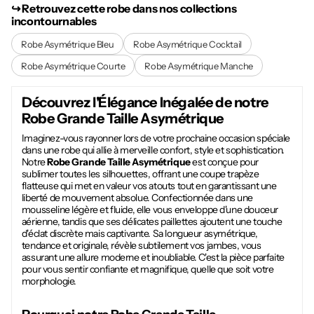
↪︎ Retrouvez cette robe dans nos collections
incontournables
Robe Asymétrique Bleu
Robe Asymétrique Cocktail
Robe Asymétrique Courte
Robe Asymétrique Manche
Découvrez l'Élégance Inégalée de notre
Robe Grande Taille Asymétrique
Imaginez-vous rayonner lors de votre prochaine occasion spéciale
dans une robe qui allie à merveille confort, style et sophistication.
Notre
Robe Grande Taille Asymétrique
est conçue pour
sublimer toutes les silhouettes, offrant une coupe trapèze
flatteuse qui met en valeur vos atouts tout en garantissant une
liberté de mouvement absolue. Confectionnée dans une
mousseline légère et fluide, elle vous enveloppe d'une douceur
aérienne, tandis que ses délicates paillettes ajoutent une touche
d'éclat discrète mais captivante. Sa longueur asymétrique,
tendance et originale, révèle subtilement vos jambes, vous
assurant une allure moderne et inoubliable. C'est la pièce parfaite
pour vous sentir confiante et magnifique, quelle que soit votre
morphologie.