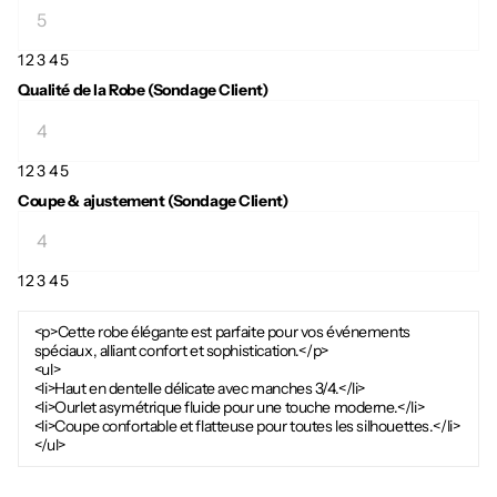
1
2
3
4
5
Qualité de la Robe (Sondage Client)
1
2
3
4
5
Coupe & ajustement (Sondage Client)
1
2
3
4
5
<p>Cette robe élégante est parfaite pour vos événements
spéciaux, alliant confort et sophistication.</p>
<ul>
<li>Haut en dentelle délicate avec manches 3/4.</li>
<li>Ourlet asymétrique fluide pour une touche moderne.</li>
<li>Coupe confortable et flatteuse pour toutes les silhouettes.</li>
</ul>