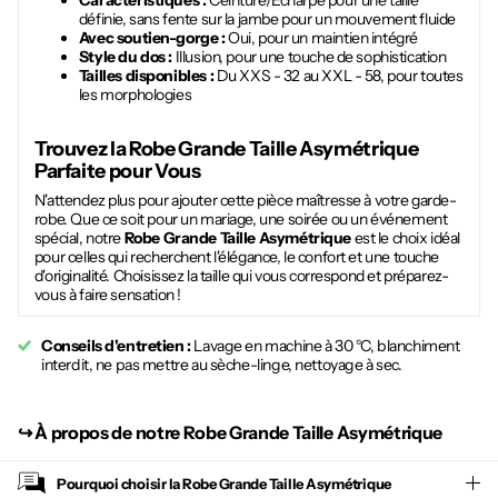
Caractéristiques :
Ceinture/Écharpe pour une taille
définie, sans fente sur la jambe pour un mouvement fluide
Avec soutien-gorge :
Oui, pour un maintien intégré
Style du dos :
Illusion, pour une touche de sophistication
Tailles disponibles :
Du XXS - 32 au XXL - 58, pour toutes
les morphologies
Trouvez la
Robe Grande Taille Asymétrique
Parfaite pour Vous
N'attendez plus pour ajouter cette pièce maîtresse à votre garde-
robe. Que ce soit pour un mariage, une soirée ou un événement
spécial, notre
Robe Grande Taille Asymétrique
est le choix idéal
pour celles qui recherchent l'élégance, le confort et une touche
d'originalité. Choisissez la taille qui vous correspond et préparez-
vous à faire sensation !
Conseils d'entretien :
Lavage en machine à 30 °C, blanchiment
interdit, ne pas mettre au sèche-linge, nettoyage à sec.
↪︎
À propos de notre Robe Grande Taille Asymétrique
Pourquoi choisir la
Robe Grande Taille Asymétrique