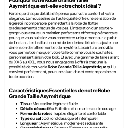
Pourquoi notre
Robe Grande Taille
Asymétrique
est-elle votre choix idéal ?
Parce que chaque détail a été pensé pour votre confort et votre
élégance. La mousseline de haute qualité offre une sensation de
légèreté incomparable, permettant à la robe de flotter
gracieusement à chacun de vos pas. L'intégration d'un soutien-
gorge vous assure un maintien parfait sans effort supplémentaire,
pour que vous puissiez vous concentrer uniquement sur le plaisir
de l'instant. Le dos illusion, orné de broderies délicates, ajoute une
dimension de raffinement et de mystère. La ceinture amovible
vous permet de marquer votre taille comme vous le souhaitez,
personnalisant ainsi votre look. Et avec une gamme de tailles allant
du XXS au XXL, nous nous engageons à offrir à chacune la
possibilité de trouver la
Robe Grande Taille Asymétrique
qui lui
convient parfaitement, pour une allure chic et contemporaine en
toute occasion.
Caractéristiques Essentielles de notre
Robe
Grande Taille Asymétrique
Tissu :
Mousseline légère et fluide
Détails décoratifs :
Paillettes étincelantes sur le corsage
Forme de la robe :
Trapèze élégante et confortable
Type du col :
Col rond classique et intemporel
Longueur :
Asymétrique, moderne et séduisante