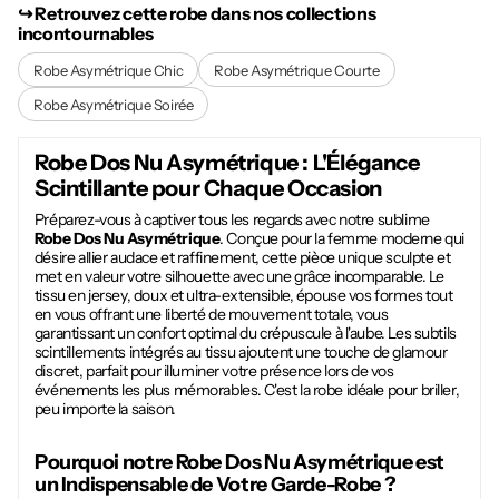
↪︎ Retrouvez cette robe dans nos collections
incontournables
Robe Asymétrique Chic
Robe Asymétrique Courte
Robe Asymétrique Soirée
Robe Dos Nu Asymétrique
: L'Élégance
Scintillante pour Chaque Occasion
Préparez-vous à captiver tous les regards avec notre sublime
Robe Dos Nu Asymétrique
. Conçue pour la femme moderne qui
désire allier audace et raffinement, cette pièce unique sculpte et
met en valeur votre silhouette avec une grâce incomparable. Le
tissu en jersey, doux et ultra-extensible, épouse vos formes tout
en vous offrant une liberté de mouvement totale, vous
garantissant un confort optimal du crépuscule à l'aube. Les subtils
scintillements intégrés au tissu ajoutent une touche de glamour
discret, parfait pour illuminer votre présence lors de vos
événements les plus mémorables. C'est la robe idéale pour briller,
peu importe la saison.
Pourquoi notre
Robe Dos Nu Asymétrique
est
un Indispensable de Votre Garde-Robe ?