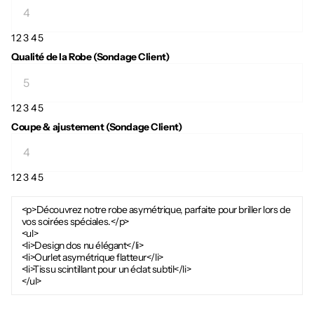
1
2
3
4
5
Qualité de la Robe (Sondage Client)
1
2
3
4
5
Coupe & ajustement (Sondage Client)
1
2
3
4
5
<p>Découvrez notre robe asymétrique, parfaite pour briller lors de
vos soirées spéciales.</p>
<ul>
<li>Design dos nu élégant</li>
<li>Ourlet asymétrique flatteur</li>
<li>Tissu scintillant pour un éclat subtil</li>
</ul>