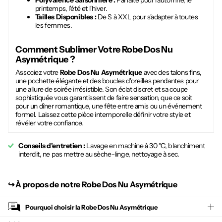
Polyvalence Saisonnière :
Parfaite pour l'automne, le
printemps, l'été et l'hiver.
Tailles Disponibles :
De S à XXL pour s'adapter à toutes
les femmes.
Comment Sublimer Votre
Robe Dos Nu
Asymétrique
?
Associez votre
Robe Dos Nu Asymétrique
avec des talons fins,
une pochette élégante et des boucles d'oreilles pendantes pour
une allure de soirée irrésistible. Son éclat discret et sa coupe
sophistiquée vous garantissent de faire sensation, que ce soit
pour un dîner romantique, une fête entre amis ou un événement
formel. Laissez cette pièce intemporelle définir votre style et
révéler votre confiance.
Conseils d'entretien :
Lavage en machine à 30 °C, blanchiment
interdit, ne pas mettre au sèche-linge, nettoyage à sec.
↪︎
À propos de notre Robe Dos Nu Asymétrique
Pourquoi choisir la
Robe Dos Nu Asymétrique