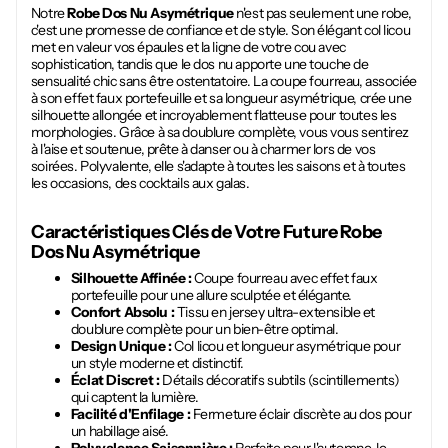
Notre
Robe Dos Nu Asymétrique
n'est pas seulement une robe,
c'est une promesse de confiance et de style. Son élégant col licou
met en valeur vos épaules et la ligne de votre cou avec
sophistication, tandis que le dos nu apporte une touche de
sensualité chic sans être ostentatoire. La coupe fourreau, associée
à son effet faux portefeuille et sa longueur asymétrique, crée une
silhouette allongée et incroyablement flatteuse pour toutes les
morphologies. Grâce à sa doublure complète, vous vous sentirez
à l'aise et soutenue, prête à danser ou à charmer lors de vos
soirées. Polyvalente, elle s'adapte à toutes les saisons et à toutes
les occasions, des cocktails aux galas.
Caractéristiques Clés de Votre Future
Robe
Dos Nu Asymétrique
Silhouette Affinée :
Coupe fourreau avec effet faux
portefeuille pour une allure sculptée et élégante.
Confort Absolu :
Tissu en jersey ultra-extensible et
doublure complète pour un bien-être optimal.
Design Unique :
Col licou et longueur asymétrique pour
un style moderne et distinctif.
Éclat Discret :
Détails décoratifs subtils (scintillements)
qui captent la lumière.
Facilité d'Enfilage :
Fermeture éclair discrète au dos pour
un habillage aisé.