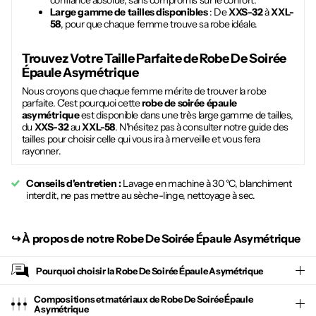
confiance absolue, sans compromis sur le confort.
Large gamme de tailles disponibles
: De
XXS-32
à
XXL-
58
, pour que chaque femme trouve sa robe idéale.
Trouvez Votre Taille Parfaite de
Robe De Soirée
Épaule Asymétrique
Nous croyons que chaque femme mérite de trouver la robe
parfaite. C'est pourquoi cette
robe de soirée épaule
asymétrique
est disponible dans une très large gamme de tailles,
du
XXS-32
au
XXL-58
. N'hésitez pas à consulter notre guide des
tailles pour choisir celle qui vous ira à merveille et vous fera
rayonner.
Conseils d'entretien :
Lavage en machine à 30 °C, blanchiment
interdit, ne pas mettre au sèche-linge, nettoyage à sec.
↪︎
À propos de notre Robe De Soirée Épaule Asymétrique
Pourquoi choisir la
Robe De Soirée Épaule Asymétrique
Compositions et matériaux de Robe De Soirée Épaule
Asymétrique