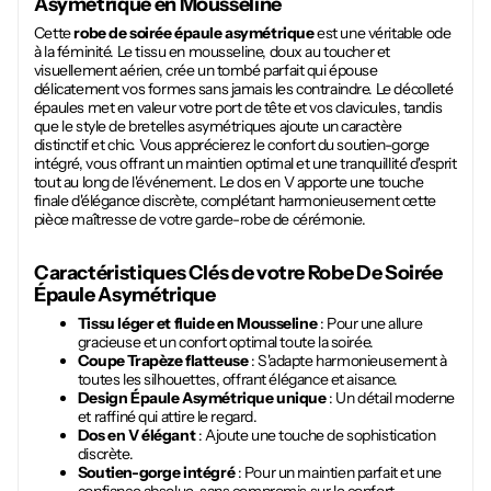
Asymétrique
en Mousseline
Cette
robe de soirée épaule asymétrique
est une véritable ode
à la féminité. Le tissu en mousseline, doux au toucher et
visuellement aérien, crée un tombé parfait qui épouse
délicatement vos formes sans jamais les contraindre. Le décolleté
épaules met en valeur votre port de tête et vos clavicules, tandis
que le style de bretelles asymétriques ajoute un caractère
distinctif et chic. Vous apprécierez le confort du soutien-gorge
intégré, vous offrant un maintien optimal et une tranquillité d'esprit
tout au long de l'événement. Le dos en V apporte une touche
finale d'élégance discrète, complétant harmonieusement cette
pièce maîtresse de votre garde-robe de cérémonie.
Caractéristiques Clés de votre
Robe De Soirée
Épaule Asymétrique
Tissu léger et fluide en Mousseline
: Pour une allure
gracieuse et un confort optimal toute la soirée.
Coupe Trapèze flatteuse
: S'adapte harmonieusement à
toutes les silhouettes, offrant élégance et aisance.
Design Épaule Asymétrique unique
: Un détail moderne
et raffiné qui attire le regard.
Dos en V élégant
: Ajoute une touche de sophistication
discrète.
Soutien-gorge intégré
: Pour un maintien parfait et une