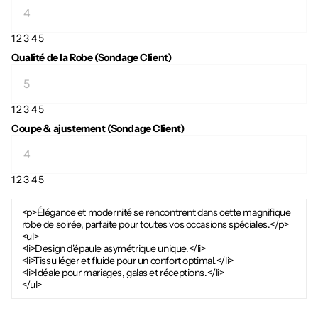
1
2
3
4
5
Qualité de la Robe (Sondage Client)
1
2
3
4
5
Coupe & ajustement (Sondage Client)
1
2
3
4
5
<p>Élégance et modernité se rencontrent dans cette magnifique
robe de soirée, parfaite pour toutes vos occasions spéciales.</p>
<ul>
<li>Design d'épaule asymétrique unique.</li>
<li>Tissu léger et fluide pour un confort optimal.</li>
<li>Idéale pour mariages, galas et réceptions.</li>
</ul>