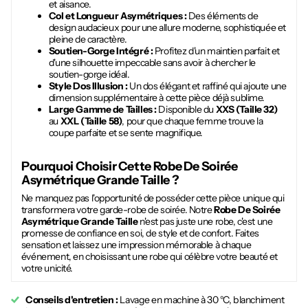
et aisance.
Col et Longueur Asymétriques :
Des éléments de
design audacieux pour une allure moderne, sophistiquée et
pleine de caractère.
Soutien-Gorge Intégré :
Profitez d'un maintien parfait et
d'une silhouette impeccable sans avoir à chercher le
soutien-gorge idéal.
Style Dos Illusion :
Un dos élégant et raffiné qui ajoute une
dimension supplémentaire à cette pièce déjà sublime.
Large Gamme de Tailles :
Disponible du
XXS (Taille 32)
au
XXL (Taille 58)
, pour que chaque femme trouve la
coupe parfaite et se sente magnifique.
Pourquoi Choisir Cette
Robe De Soirée
Asymétrique Grande Taille
?
Ne manquez pas l'opportunité de posséder cette pièce unique qui
transformera votre garde-robe de soirée. Notre
Robe De Soirée
Asymétrique Grande Taille
n'est pas juste une robe, c'est une
promesse de confiance en soi, de style et de confort. Faites
sensation et laissez une impression mémorable à chaque
événement, en choisissant une robe qui célèbre votre beauté et
votre unicité.
Conseils d'entretien :
Lavage en machine à 30 °C, blanchiment