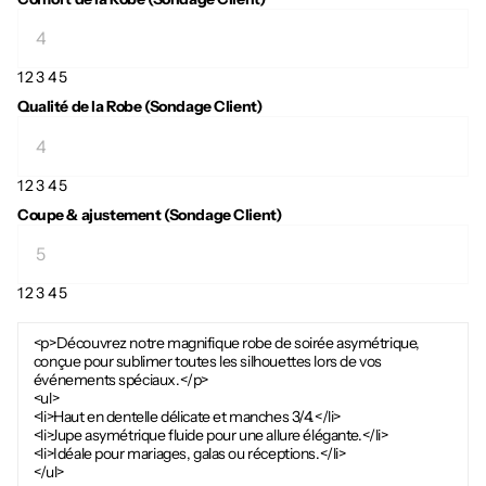
1
2
3
4
5
Qualité de la Robe (Sondage Client)
1
2
3
4
5
Coupe & ajustement (Sondage Client)
1
2
3
4
5
<p>Découvrez notre magnifique robe de soirée asymétrique,
conçue pour sublimer toutes les silhouettes lors de vos
événements spéciaux.</p>
<ul>
<li>Haut en dentelle délicate et manches 3/4.</li>
<li>Jupe asymétrique fluide pour une allure élégante.</li>
<li>Idéale pour mariages, galas ou réceptions.</li>
</ul>