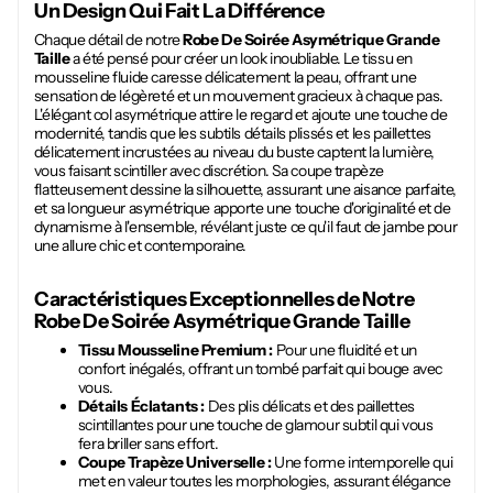
Un Design Qui Fait La Différence
Chaque détail de notre
Robe De Soirée Asymétrique Grande
Taille
a été pensé pour créer un look inoubliable. Le tissu en
mousseline fluide caresse délicatement la peau, offrant une
sensation de légèreté et un mouvement gracieux à chaque pas.
L'élégant col asymétrique attire le regard et ajoute une touche de
modernité, tandis que les subtils détails plissés et les paillettes
délicatement incrustées au niveau du buste captent la lumière,
vous faisant scintiller avec discrétion. Sa coupe trapèze
flatteusement dessine la silhouette, assurant une aisance parfaite,
et sa longueur asymétrique apporte une touche d'originalité et de
dynamisme à l'ensemble, révélant juste ce qu'il faut de jambe pour
une allure chic et contemporaine.
Caractéristiques Exceptionnelles de Notre
Robe De Soirée Asymétrique Grande Taille
Tissu Mousseline Premium :
Pour une fluidité et un
confort inégalés, offrant un tombé parfait qui bouge avec
vous.
Détails Éclatants :
Des plis délicats et des paillettes
scintillantes pour une touche de glamour subtil qui vous
fera briller sans effort.
Coupe Trapèze Universelle :
Une forme intemporelle qui
met en valeur toutes les morphologies, assurant élégance