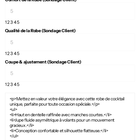
1
2
3
4
5
Qualité de la Robe (Sondage Client)
1
2
3
4
5
Coupe & ajustement (Sondage Client)
1
2
3
4
5
<p>Mettez en valeur votre élégance avec cette robe de cocktail
unique, parfaite pour toute occasion spéciale.</p>
<ul>
<li>Haut en dentelle raffinée avec manches courtes.</li>
<li>Jupe fluide asymétrique à volants pour un mouvement
gracieux.</li>
<li>Conception confortable et silhouette flatteuse.</li>
</ul>