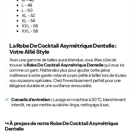
M - 46
L - 48
L - 50
XL - 52
XL - 54
XXL - 56
XXL - 58
La
Robe De Cocktail Asymétrique Dentelle
:
Votre Allié Style
Avec une gamme de tailles aussi étendue, vous êtes sûre de
trouver la
Robe De Cocktail Asymétrique Dentelle
qui vous ira
comme un gant. N'attendez plus pour ajouter cette pièce
maîtresse à votre garde-robe et soyez prête à briller lors de toutes
vos occasions spéciales. C'est l'investissement parfait pour une
élégance durable et une confiance renouvelée.
Conseils d'entretien :
Lavage en machine à 30 °C, blanchiment
interdit, ne pas mettre au sèche-linge, nettoyage à sec.
↪︎
À propos de notre Robe De Cocktail Asymétrique
Dentelle