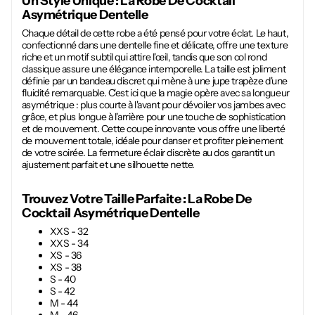
Un Style Unique : La
Robe De Cocktail
Asymétrique Dentelle
Chaque détail de cette robe a été pensé pour votre éclat. Le haut,
confectionné dans une dentelle fine et délicate, offre une texture
riche et un motif subtil qui attire l'œil, tandis que son col rond
classique assure une élégance intemporelle. La taille est joliment
définie par un bandeau discret qui mène à une jupe trapèze d'une
fluidité remarquable. C'est ici que la magie opère avec sa longueur
asymétrique : plus courte à l'avant pour dévoiler vos jambes avec
grâce, et plus longue à l'arrière pour une touche de sophistication
et de mouvement. Cette coupe innovante vous offre une liberté
de mouvement totale, idéale pour danser et profiter pleinement
de votre soirée. La fermeture éclair discrète au dos garantit un
ajustement parfait et une silhouette nette.
Trouvez Votre Taille Parfaite : La
Robe De
Cocktail Asymétrique Dentelle
XXS - 32
XXS - 34
XS - 36
XS - 38
S - 40
S - 42
M - 44