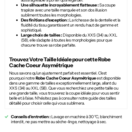
aussi agréable à porter qu'à regarder.
Une silhouette incroyablement flatteuse :
Sa coupe
trapèze avec une taille marquée et son dos illusion
subliment toutes les morphologies.
Des finitions d'exception :
La richesse de la dentelle et la
fluidité du tissu garantissent un rendu haut de gamme et
sophistiqué.
Large choix de tailles :
Disponible du XXS (34) au XXL
(58), elle s'adapte à toutes les morphologies pour que
chacune trouve sa robe parfaite.
Trouvez Votre Taille Idéale pour cette
Robe
Cache Coeur Asymétrique
Nous savons qu'un ajustement parfait est essentiel. C'est
pourquoi notre
Robe Cache Coeur Asymétrique
est disponible
dans une gamme de tailles exceptionnellement large, allant du
XXS (34) au XXL (58). Que vous recherchiez une petite taille ou
une grande taille, vous trouverez la coupe idéale pour vous sentir
belle et à l'aise. N'hésitez pas à consulter notre guide des tailles
détaillé pour choisir celle qui vous sublimera.
Conseils d'entretien :
Lavage en machine à 30 °C, blanchiment
interdit, ne pas mettre au sèche-linge, nettoyage à sec.