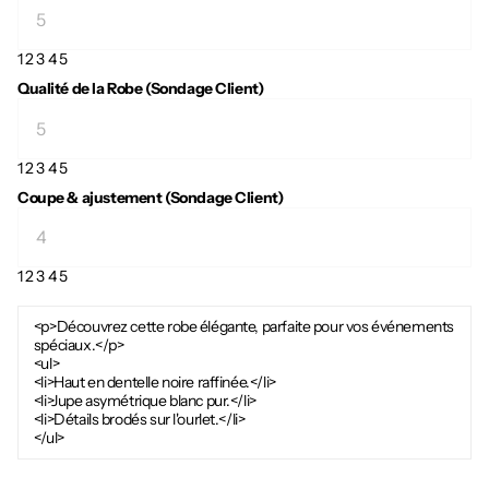
1
2
3
4
5
Qualité de la Robe (Sondage Client)
1
2
3
4
5
Coupe & ajustement (Sondage Client)
1
2
3
4
5
<p>Découvrez cette robe élégante, parfaite pour vos événements
spéciaux.</p>
<ul>
<li>Haut en dentelle noire raffinée.</li>
<li>Jupe asymétrique blanc pur.</li>
<li>Détails brodés sur l'ourlet.</li>
</ul>