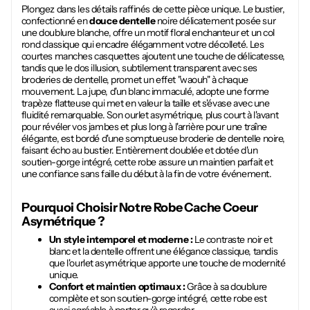
Plongez dans les détails raffinés de cette pièce unique. Le bustier,
confectionné en
douce dentelle
noire délicatement posée sur
une doublure blanche, offre un motif floral enchanteur et un col
rond classique qui encadre élégamment votre décolleté. Les
courtes manches casquettes ajoutent une touche de délicatesse,
tandis que le dos illusion, subtilement transparent avec ses
broderies de dentelle, promet un effet "waouh" à chaque
mouvement. La jupe, d'un blanc immaculé, adopte une forme
trapèze flatteuse qui met en valeur la taille et s'évase avec une
fluidité remarquable. Son ourlet asymétrique, plus court à l'avant
pour révéler vos jambes et plus long à l'arrière pour une traîne
élégante, est bordé d'une somptueuse broderie de dentelle noire,
faisant écho au bustier. Entièrement doublée et dotée d'un
soutien-gorge intégré, cette robe assure un maintien parfait et
une confiance sans faille du début à la fin de votre événement.
Pourquoi Choisir Notre
Robe Cache Coeur
Asymétrique
?
Un style intemporel et moderne :
Le contraste noir et
blanc et la dentelle offrent une élégance classique, tandis
que l'ourlet asymétrique apporte une touche de modernité
unique.
Confort et maintien optimaux :
Grâce à sa doublure
complète et son soutien-gorge intégré, cette robe est