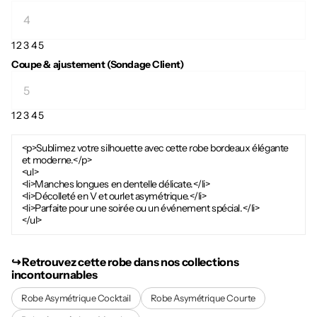
1
2
3
4
5
Coupe & ajustement (Sondage Client)
1
2
3
4
5
<p>Sublimez votre silhouette avec cette robe bordeaux élégante
et moderne.</p>
<ul>
<li>Manches longues en dentelle délicate.</li>
<li>Décolleté en V et ourlet asymétrique.</li>
<li>Parfaite pour une soirée ou un événement spécial.</li>
</ul>
↪︎ Retrouvez cette robe dans nos collections
incontournables
Robe Asymétrique Cocktail
Robe Asymétrique Courte