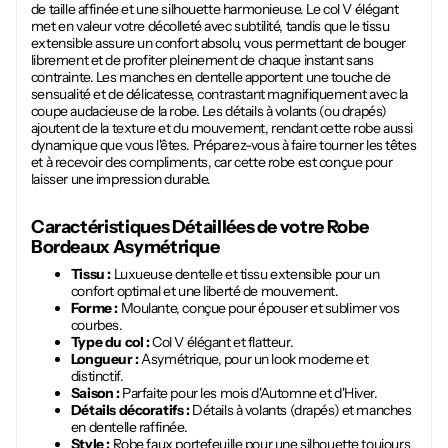
de taille affinée et une silhouette harmonieuse. Le col V élégant
met en valeur votre décolleté avec subtilité, tandis que le tissu
extensible assure un confort absolu, vous permettant de bouger
librement et de profiter pleinement de chaque instant sans
contrainte. Les manches en dentelle apportent une touche de
sensualité et de délicatesse, contrastant magnifiquement avec la
coupe audacieuse de la robe. Les détails à volants (ou drapés)
ajoutent de la texture et du mouvement, rendant cette robe aussi
dynamique que vous l'êtes. Préparez-vous à faire tourner les têtes
et à recevoir des compliments, car cette robe est conçue pour
laisser une impression durable.
Caractéristiques Détaillées de votre
Robe
Bordeaux Asymétrique
Tissu :
Luxueuse dentelle et tissu extensible pour un
confort optimal et une liberté de mouvement.
Forme :
Moulante, conçue pour épouser et sublimer vos
courbes.
Type du col :
Col V élégant et flatteur.
Longueur :
Asymétrique, pour un look moderne et
distinctif.
Saison :
Parfaite pour les mois d'Automne et d'Hiver.
Détails décoratifs :
Détails à volants (drapés) et manches
en dentelle raffinée.
Style :
Robe faux portefeuille pour une silhouette toujours