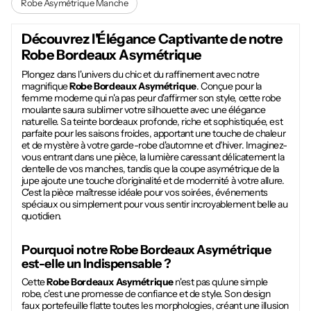
Robe Asymétrique Manche
Découvrez l'Élégance Captivante de notre
Robe Bordeaux Asymétrique
Plongez dans l'univers du chic et du raffinement avec notre
magnifique
Robe Bordeaux Asymétrique
. Conçue pour la
femme moderne qui n'a pas peur d'affirmer son style, cette robe
moulante saura sublimer votre silhouette avec une élégance
naturelle. Sa teinte bordeaux profonde, riche et sophistiquée, est
parfaite pour les saisons froides, apportant une touche de chaleur
et de mystère à votre garde-robe d'automne et d'hiver. Imaginez-
vous entrant dans une pièce, la lumière caressant délicatement la
dentelle de vos manches, tandis que la coupe asymétrique de la
jupe ajoute une touche d'originalité et de modernité à votre allure.
C'est la pièce maîtresse idéale pour vos soirées, événements
spéciaux ou simplement pour vous sentir incroyablement belle au
quotidien.
Pourquoi notre
Robe Bordeaux Asymétrique
est-elle un Indispensable ?
Cette
Robe Bordeaux Asymétrique
n'est pas qu'une simple
robe, c'est une promesse de confiance et de style. Son design
faux portefeuille flatte toutes les morphologies, créant une illusion