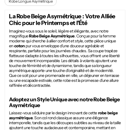
Robe Longue Asymétrique
La
Robe Beige Asymétrique
: Votre Alliée
Chic pour le Printemps et l'Été
Imaginez-vous sous le soleil, légère et élégante, avec notre
magnifique
Robe Beige Asymétrique
. Conçue pour la femme
moderne qui cherche à allier confort et style, cette pièce unique
en
coton
pur vous enveloppe d'une douceur agréable et
respirante, parfaite pour les journées chaudes. Sa coupe trapèze
flatteuse s'adapte à toutes les silhouettes, vous offrant une liberté
de mouvement incomparable. Les détails à volants ajoutent une
touche de féminité et de dynamisme, tandis que sa longueur
asymétrique apporte une touche d'originalité et de modernité.
Que ce soit pour une promenade en ville, un déjeuner en terrasse
ou une escapade estivale, cette robe est la promesse d'une allure
raffinée et décontractée.
Adoptez un Style Unique avec notre
Robe Beige
Asymétrique
Laissez-vous séduire par le design innovant de cette
robe beige
asymétrique
. Son col rond classique assure une élégance
intemporelle, tandis que les découpes subtiles au niveau de la taille
ajoutent une touche audacieuse et contemporaine, mettant en