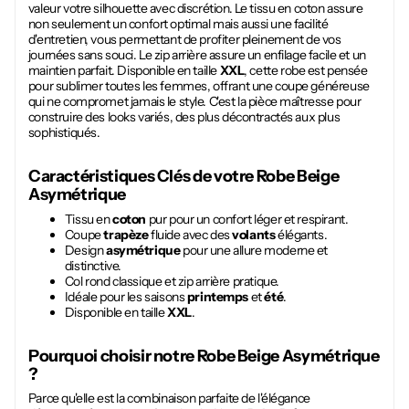
valeur votre silhouette avec discrétion. Le tissu en coton assure
non seulement un confort optimal mais aussi une facilité
d'entretien, vous permettant de profiter pleinement de vos
journées sans souci. Le zip arrière assure un enfilage facile et un
maintien parfait. Disponible en taille
XXL
, cette robe est pensée
pour sublimer toutes les femmes, offrant une coupe généreuse
qui ne compromet jamais le style. C'est la pièce maîtresse pour
construire des looks variés, des plus décontractés aux plus
sophistiqués.
Caractéristiques Clés de votre
Robe Beige
Asymétrique
Tissu en
coton
pur pour un confort léger et respirant.
Coupe
trapèze
fluide avec des
volants
élégants.
Design
asymétrique
pour une allure moderne et
distinctive.
Col rond classique et zip arrière pratique.
Idéale pour les saisons
printemps
et
été
.
Disponible en taille
XXL
.
Pourquoi choisir notre
Robe Beige Asymétrique
?
Parce qu'elle est la combinaison parfaite de l'élégance