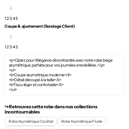
1
2
3
4
5
Coupe & ajustement (Sondage Client)
1
2
3
4
5
<p>Optez pour l'élégance décontractée avec notre robe beige
asymétrique, parfaite pour vos journées ensoleillées.</p>
<ul>
<li>Coupe asymétrique moderne</li>
<li>Détail découpé à la taille</li>
<li>Tissu léger et confortable</li>
</ul>
↪︎ Retrouvez cette robe dans nos collections
incontournables
Robe Asymétrique Cocktail
Robe Asymétrique Fluide