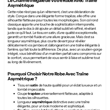
Le Charme Inégalé de Votre
Robe Avec Traîne
Asymétrique
Cette robe n'est pas qu'un vêtement, c'est une déclaration de
style. Conçue dans une élégante forme trapèze, elle offre une
silhouette flatteuse pour toutes les morphologies. Son col rond
classique apporte une touche de sophistication intemporelle,
tandis que le dos à clé ajoute un détail subtil et raffiné, révélant
juste ce qu'il faut. Le tissu en satin, d'une qualité exceptionnelle,
garantit un tombé fluide et une allure gracieuse. Mais c'est sa
longueur asymétrique, plus courte devant pour révéler
délicatement vos jambes et s'allongeant en une traîne élégante à
l'arrière, qui fait toute la différence. De plus, avec un soutien-gorge
intégré, vous bénéficiez d'un maintien parfait sans compromis sur
le confort, vous permettant de vous sentir à l'aise et sublime tout
au long de l'événement.
Pourquoi Choisir Notre
Robe Avec Traîne
Asymétrique
?
Tissu en
satin
de haute qualité pour un éclat luxueux et un
tombé impeccable.
Coupe
trapèze
universellement flatteuse, adaptée à
toutes les silhouettes.
Longueur
asymétrique
distinctive avec une traîne
élégante, pour un look moderne et sophistiqué.