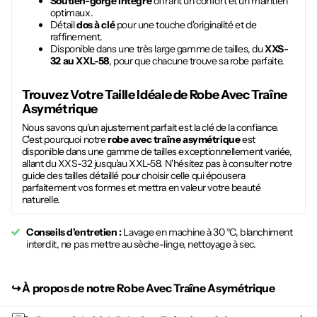
Soutien-gorge intégré
offrant un confort et un maintien
optimaux.
Détail
dos à clé
pour une touche d'originalité et de
raffinement.
Disponible dans une très large gamme de tailles, du
XXS-
32 au XXL-58
, pour que chacune trouve sa robe parfaite.
Trouvez Votre Taille Idéale de
Robe Avec Traîne
Asymétrique
Nous savons qu'un ajustement parfait est la clé de la confiance.
C'est pourquoi notre
robe avec traîne asymétrique
est
disponible dans une gamme de tailles exceptionnellement variée,
allant du XXS-32 jusqu'au XXL-58. N'hésitez pas à consulter notre
guide des tailles détaillé pour choisir celle qui épousera
parfaitement vos formes et mettra en valeur votre beauté
naturelle.
Conseils d'entretien :
Lavage en machine à 30 °C, blanchiment
interdit, ne pas mettre au sèche-linge, nettoyage à sec.
↪︎
À propos de notre Robe Avec Traîne Asymétrique