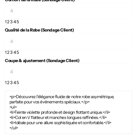
1
2
3
4
5
Qualité de la Robe (Sondage Client)
1
2
3
4
5
Coupe & ajustement (Sondage Client)
1
2
3
4
5
<p>Découvrez l'élégance fluide de notre robe asymétrique,
parfaite pour vos événements spéciaux.</p>
<ul>
<li>Teinte violette profonde et design flottant unique.</li>
<li>Col en V flatteur et manches longues raffinées.</li>
<li>Idéale pour une allure sophistiquée et confortable.</li>
</ul>