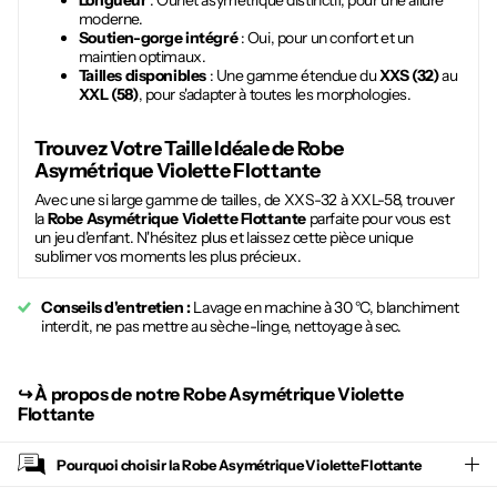
Longueur
: Ourlet asymétrique distinctif, pour une allure
moderne.
Soutien-gorge intégré
: Oui, pour un confort et un
maintien optimaux.
Tailles disponibles
: Une gamme étendue du
XXS (32)
au
XXL (58)
, pour s'adapter à toutes les morphologies.
Trouvez Votre Taille Idéale de
Robe
Asymétrique Violette Flottante
Avec une si large gamme de tailles, de XXS-32 à XXL-58, trouver
la
Robe Asymétrique Violette Flottante
parfaite pour vous est
un jeu d'enfant. N'hésitez plus et laissez cette pièce unique
sublimer vos moments les plus précieux.
Conseils d'entretien :
Lavage en machine à 30 °C, blanchiment
interdit, ne pas mettre au sèche-linge, nettoyage à sec.
↪︎
À propos de notre Robe Asymétrique Violette
Flottante
Pourquoi choisir la
Robe Asymétrique Violette Flottante