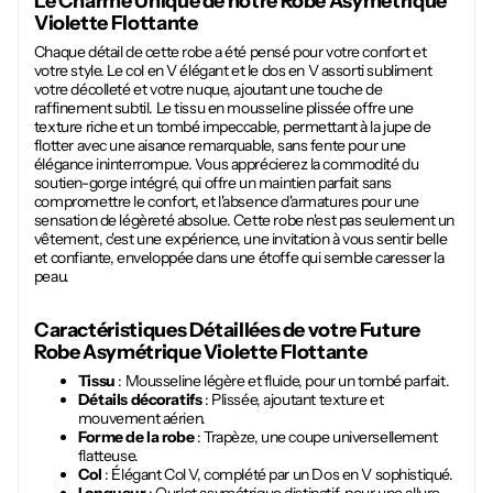
Le Charme Unique de notre
Robe Asymétrique
Violette Flottante
Chaque détail de cette robe a été pensé pour votre confort et
votre style. Le col en V élégant et le dos en V assorti subliment
votre décolleté et votre nuque, ajoutant une touche de
raffinement subtil. Le tissu en mousseline plissée offre une
texture riche et un tombé impeccable, permettant à la jupe de
flotter avec une aisance remarquable, sans fente pour une
élégance ininterrompue. Vous apprécierez la commodité du
soutien-gorge intégré, qui offre un maintien parfait sans
compromettre le confort, et l'absence d'armatures pour une
sensation de légèreté absolue. Cette robe n'est pas seulement un
vêtement, c'est une expérience, une invitation à vous sentir belle
et confiante, enveloppée dans une étoffe qui semble caresser la
peau.
Caractéristiques Détaillées de votre Future
Robe Asymétrique Violette Flottante
Tissu
: Mousseline légère et fluide, pour un tombé parfait.
Détails décoratifs
: Plissée, ajoutant texture et
mouvement aérien.
Forme de la robe
: Trapèze, une coupe universellement
flatteuse.
Col
: Élégant Col V, complété par un Dos en V sophistiqué.