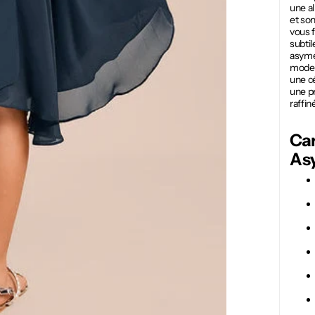
une al
et so
vous f
subtil
asymé
modern
une cé
une p
raffin
Car
As