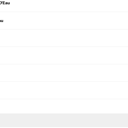
D'Eau
au