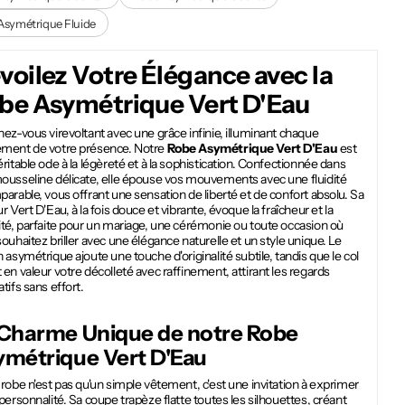
Asymétrique Fluide
voilez Votre Élégance avec la
be Asymétrique Vert D'Eau
ez-vous virevoltant avec une grâce infinie, illuminant chaque
ment de votre présence. Notre
Robe Asymétrique Vert D'Eau
est
ritable ode à la légèreté et à la sophistication. Confectionnée dans
ousseline délicate, elle épouse vos mouvements avec une fluidité
arable, vous offrant une sensation de liberté et de confort absolu. Sa
r Vert D'Eau, à la fois douce et vibrante, évoque la fraîcheur et la
té, parfaite pour un mariage, une cérémonie ou toute occasion où
ouhaitez briller avec une élégance naturelle et un style unique. Le
 asymétrique ajoute une touche d'originalité subtile, tandis que le col
en valeur votre décolleté avec raffinement, attirant les regards
tifs sans effort.
 Charme Unique de notre
Robe
ymétrique Vert D'Eau
robe n'est pas qu'un simple vêtement, c'est une invitation à exprimer
personnalité. Sa coupe trapèze flatte toutes les silhouettes, créant