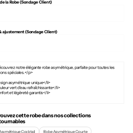
 de la Robe (Sondage Client)
 ajustement (Sondage Client)
couvrez notre élégante robe asymétrique, parfaite pour toutes les
ions spéciales.</p>
esign asymétrique unique</li>
uleur vert d'eau rafraîchissante</li>
nfort et légèreté garantis</li>
rouvez cette robe dans nos collections
tournables
Asymétrique Cocktail
Robe Asymétrique Courte