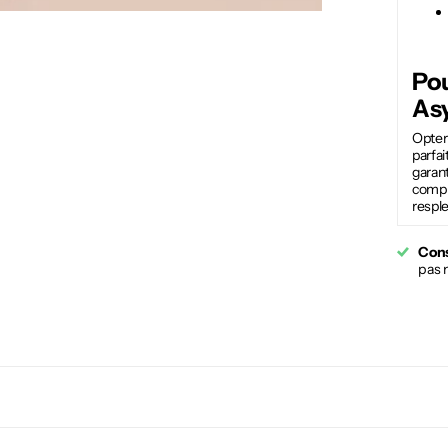
Pou
As
Opter
parfai
garant
compl
respl
Cons
pas 