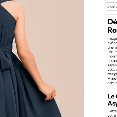
Robe 
Dé
Ro
Imagin
événe
une vé
une m
incomp
couleu
séréni
vous s
design
V met 
admira
Le
As
Cette 
votre 