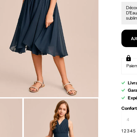
Décou
D'Eau.
sublim
AJ
Paiem
Livr
Gara
Expé
Confort
1
2
3
4
5