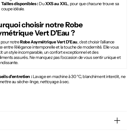
Tailles disponibles :
Du
XXS au XXL
, pour que chacune trouve sa
coupe idéale.
rquoi choisir notre
Robe
ymétrique Vert D'Eau
?
 pour notre
Robe Asymétrique Vert D'Eau
, c'est choisir l'alliance
te entre l'élégance intemporelle et la touche de modernité. Elle vous
it un style incomparable, un confort exceptionnel et des
iments assurés. Ne manquez pas l'occasion de vous sentir unique et
endissante.
eils d'entretien :
Lavage en machine à 30 °C, blanchiment interdit, ne
mettre au sèche-linge, nettoyage à sec.