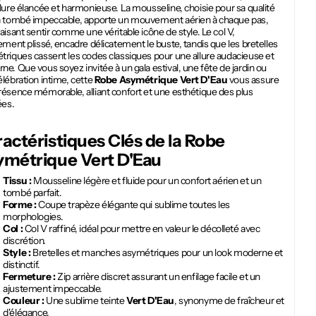
lure élancée et harmonieuse. La mousseline, choisie pour sa qualité
n tombé impeccable, apporte un mouvement aérien à chaque pas,
aisant sentir comme une véritable icône de style. Le col V,
ement plissé, encadre délicatement le buste, tandis que les bretelles
triques cassent les codes classiques pour une allure audacieuse et
e. Que vous soyez invitée à un gala estival, une fête de jardin ou
lébration intime, cette
Robe Asymétrique Vert D'Eau
vous assure
résence mémorable, alliant confort et une esthétique des plus
ées.
actéristiques Clés de la
Robe
ymétrique Vert D'Eau
Tissu :
Mousseline légère et fluide pour un confort aérien et un
tombé parfait.
Forme :
Coupe trapèze élégante qui sublime toutes les
morphologies.
Col :
Col V raffiné, idéal pour mettre en valeur le décolleté avec
discrétion.
Style :
Bretelles et manches asymétriques pour un look moderne et
distinctif.
Fermeture :
Zip arrière discret assurant un enfilage facile et un
ajustement impeccable.
Couleur :
Une sublime teinte
Vert D'Eau
, synonyme de fraîcheur et
d'élégance.