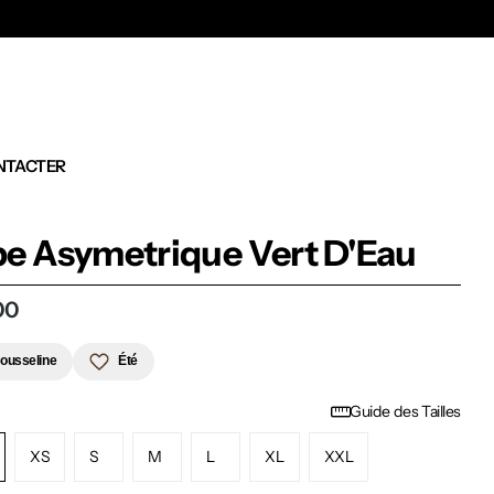
Ex
NTACTER
e Asymetrique Vert D'Eau
00
ousseline
Été
Guide des Tailles
XS
S
M
L
XL
XXL