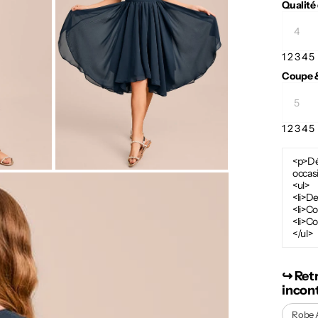
Qualité
1
2
3
4
5
Coupe &
1
2
3
4
5
<p>Dé
occas
<ul>
<li>D
<li>Co
<li>Co
</ul>
↪︎ Ret
incon
Robe 