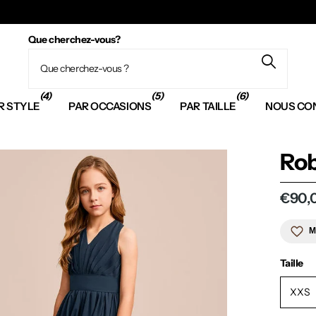
Que cherchez-vous?
(4)
(5)
(6)
R STYLE
PAR OCCASIONS
PAR TAILLE
NOUS CO
Rob
€90,
M
Taille
XXS