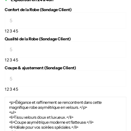
Confort de la Robe (Sondage Client)
1
2
3
4
5
Qualité de la Robe (Sondage Client)
1
2
3
4
5
Coupe & ajustement (Sondage Client)
1
2
3
4
5
<p>Élégance et raffinement se rencontrent dans cette
magnifique robe asymétrique en velours.</p>
<ul>
<li>Tissu velours doux et luxueux.</li>
<li>Coupe asymétrique moderne et flatteuse.</li>
<li>Idéale pour vos soirées spéciales.</li>