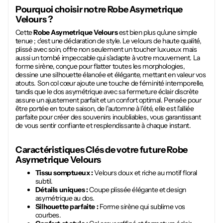
Pourquoi choisir notre
Robe Asymetrique
Velours
?
Cette
Robe Asymetrique Velours
est bien plus qu'une simple
tenue ; c'est une déclaration de style. Le velours de haute qualité,
plissé avec soin, offre non seulement un toucher luxueux mais
aussi un tombé impeccable qui s'adapte à votre mouvement. La
forme sirène, conçue pour flatter toutes les morphologies,
dessine une silhouette élancée et élégante, mettant en valeur vos
atouts. Son col cœur ajoute une touche de féminité intemporelle,
tandis que le dos asymétrique avec sa fermeture éclair discrète
assure un ajustement parfait et un confort optimal. Pensée pour
être portée en toute saison, de l'automne à l'été, elle est l'alliée
parfaite pour créer des souvenirs inoubliables, vous garantissant
de vous sentir confiante et resplendissante à chaque instant.
Caractéristiques Clés de votre future
Robe
Asymetrique Velours
Tissu somptueux :
Velours doux et riche au motif floral
subtil.
Détails uniques :
Coupe plissée élégante et design
asymétrique au dos.
Silhouette parfaite :
Forme sirène qui sublime vos
courbes.