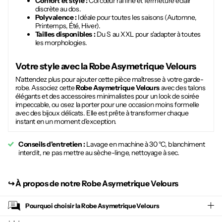
Confort et style :
Col cœur raffiné et fermeture éclair
discrète au dos.
Polyvalence :
Idéale pour toutes les saisons (Automne,
Printemps, Été, Hiver).
Tailles disponibles :
Du S au XXL pour s'adapter à toutes
les morphologies.
Votre style avec la
Robe Asymetrique Velours
N'attendez plus pour ajouter cette pièce maîtresse à votre garde-
robe. Associez cette
Robe Asymetrique Velours
avec des talons
élégants et des accessoires minimalistes pour un look de soirée
impeccable, ou osez la porter pour une occasion moins formelle
avec des bijoux délicats. Elle est prête à transformer chaque
instant en un moment d'exception.
Conseils d'entretien :
Lavage en machine à 30 °C, blanchiment
interdit, ne pas mettre au sèche-linge, nettoyage à sec.
↪︎
À propos de notre Robe Asymetrique Velours
Pourquoi choisir la
Robe Asymetrique Velours