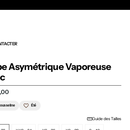
Ex
NTACTER
e Asymétrique Vaporeuse
ic
,00
ousseline
Été
Guide des Tailles