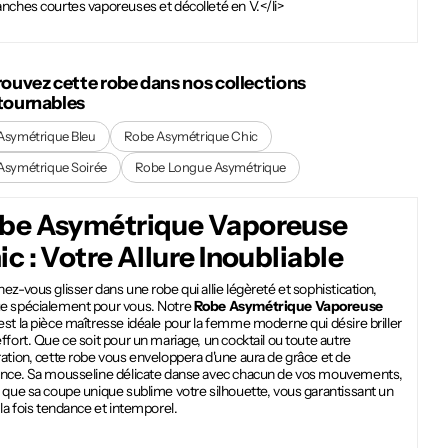
nches courtes vaporeuses et décolleté en V.</li>
rouvez cette robe dans nos collections
tournables
Asymétrique Bleu
Robe Asymétrique Chic
Asymétrique Soirée
Robe Longue Asymétrique
be Asymétrique Vaporeuse
ic
: Votre Allure Inoubliable
ez-vous glisser dans une robe qui allie légèreté et sophistication,
e spécialement pour vous. Notre
Robe Asymétrique Vaporeuse
est la pièce maîtresse idéale pour la femme moderne qui désire briller
ffort. Que ce soit pour un mariage, un cocktail ou toute autre
ation, cette robe vous enveloppera d'une aura de grâce et de
ance. Sa mousseline délicate danse avec chacun de vos mouvements,
 que sa coupe unique sublime votre silhouette, vous garantissant un
 la fois tendance et intemporel.