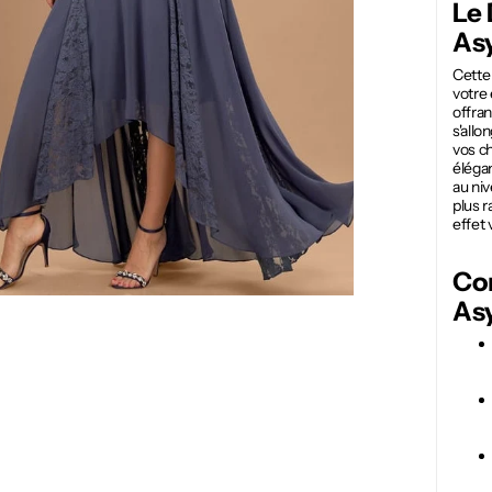
Le 
As
Cette 
votre 
offran
s'allo
vos c
élégan
au niv
plus 
effet 
Con
As