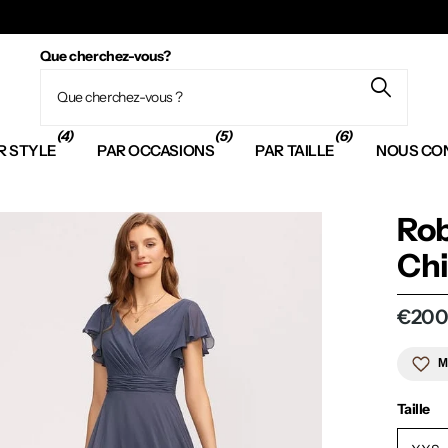
Que cherchez-vous?
(4)
(5)
(6)
R STYLE
PAR OCCASIONS
PAR TAILLE
NOUS CO
Rob
Ch
€200
M
Taille