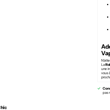
Ad
Va
N'atte
La
Ro
une in
vous à
proch
Cons
pas 
Chic