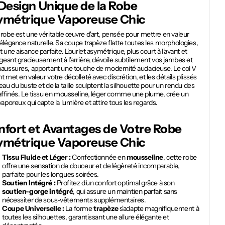
Design Unique de la
Robe
ymétrique Vaporeuse Chic
robe est une véritable œuvre d'art, pensée pour mettre en valeur
élégance naturelle. Sa coupe trapèze flatte toutes les morphologies,
t une aisance parfaite. L'ourlet asymétrique, plus court à l'avant et
ngeant gracieusement à l'arrière, dévoile subtilement vos jambes et
haussures, apportant une touche de modernité audacieuse. Le col V
t met en valeur votre décolleté avec discrétion, et les détails plissés
eau du buste et de la taille sculptent la silhouette pour un rendu des
raffinés. Le tissu en mousseline, léger comme une plume, crée un
vaporeux qui capte la lumière et attire tous les regards.
fort et Avantages de Votre
Robe
ymétrique Vaporeuse Chic
Tissu Fluide et Léger :
Confectionnée en
mousseline
, cette robe
offre une sensation de douceur et de légèreté incomparable,
parfaite pour les longues soirées.
Soutien Intégré :
Profitez d'un confort optimal grâce à son
soutien-gorge intégré
, qui assure un maintien parfait sans
nécessiter de sous-vêtements supplémentaires.
Coupe Universelle :
La forme
trapèze
s'adapte magnifiquement à
toutes les silhouettes, garantissant une allure élégante et