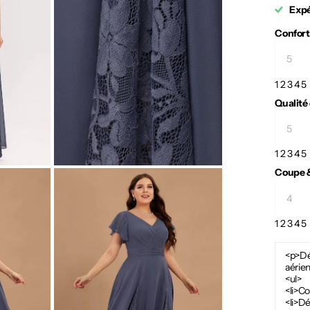
Expé
Confort
1
2
3
4
5
Qualité
1
2
3
4
5
Coupe &
1
2
3
4
5
<p>Dé
aérien
<ul>
<li>C
<li>Dé