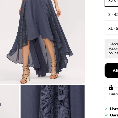
XXS -
S - 42
XL - 
Décou
Vapore
pour s
AJ
Paiem
Livr
Gara