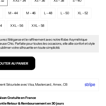
 32
XXS - 34
XS - 36
XS - 38
S - 40
M - 44
M - 46
L - 48
L - 50
XL - 52
54
XXL - 56
XXL - 58
vrez l'élégance et le raffinement avec notre Robe Asymétrique
use Chic. Parfaite pour toutes les occasions, elle allie confort et style
ublimer votre silhouette en toute simplicité.
OUTER AU PANIER
ent Sécurisée avec Visa, Mastercard, Amex, CB
aison Gratuite en France
ntie Retour & Remboursement en 30 jours