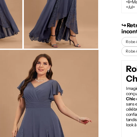
<li>Ma
</ul>
↪︎ Ret
incon
Robe 
Robe 
Ro
Ch
Imagin
conçu
Chic
sans e
célébr
confi
tandis
look à