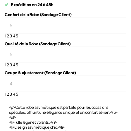
Expédition en 24 à 48h
Confort de la Robe (Sondage Client)
1
2
3
4
5
Qualité de la Robe (Sondage Client)
1
2
3
4
5
Coupe & ajustement (Sondage Client)
1
2
3
4
5
<p>Cette robe asymétrique est parfaite pour les occasions
spéciales, offrant une élégance unique et un confort aérien.</p>
<ul>
<li>Tulle léger et volants.</li>
<li>Design asymétrique chic.</li>