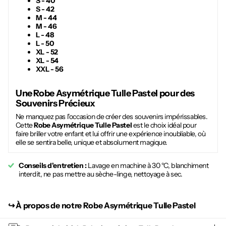
S - 40
S - 42
M - 44
M - 46
L - 48
L - 50
XL - 52
XL - 54
XXL - 56
Une
Robe Asymétrique Tulle Pastel
pour des
Souvenirs Précieux
Ne manquez pas l'occasion de créer des souvenirs impérissables.
Cette
Robe Asymétrique Tulle Pastel
est le choix idéal pour
faire briller votre enfant et lui offrir une expérience inoubliable, où
elle se sentira belle, unique et absolument magique.
Conseils d'entretien :
Lavage en machine à 30 °C, blanchiment
interdit, ne pas mettre au sèche-linge, nettoyage à sec.
↪︎
À propos de notre Robe Asymétrique Tulle Pastel