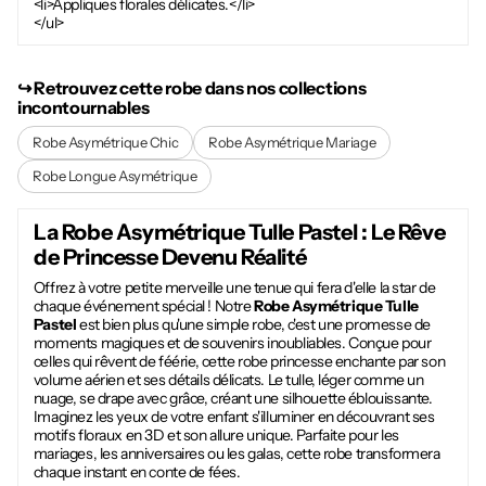
<li>Appliques florales délicates.</li>
</ul>
↪︎ Retrouvez cette robe dans nos collections
incontournables
Robe Asymétrique Chic
Robe Asymétrique Mariage
Robe Longue Asymétrique
La
Robe Asymétrique Tulle Pastel
: Le Rêve
de Princesse Devenu Réalité
Offrez à votre petite merveille une tenue qui fera d'elle la star de
chaque événement spécial ! Notre
Robe Asymétrique Tulle
Pastel
est bien plus qu'une simple robe, c'est une promesse de
moments magiques et de souvenirs inoubliables. Conçue pour
celles qui rêvent de féérie, cette robe princesse enchante par son
volume aérien et ses détails délicats. Le tulle, léger comme un
nuage, se drape avec grâce, créant une silhouette éblouissante.
Imaginez les yeux de votre enfant s'illuminer en découvrant ses
motifs floraux en 3D et son allure unique. Parfaite pour les
mariages, les anniversaires ou les galas, cette robe transformera
chaque instant en conte de fées.