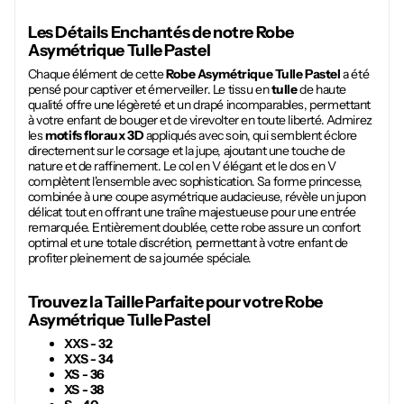
Les Détails Enchantés de notre
Robe
Asymétrique Tulle Pastel
Chaque élément de cette
Robe Asymétrique Tulle Pastel
a été
pensé pour captiver et émerveiller. Le tissu en
tulle
de haute
qualité offre une légèreté et un drapé incomparables, permettant
à votre enfant de bouger et de virevolter en toute liberté. Admirez
les
motifs floraux 3D
appliqués avec soin, qui semblent éclore
directement sur le corsage et la jupe, ajoutant une touche de
nature et de raffinement. Le col en V élégant et le dos en V
complètent l'ensemble avec sophistication. Sa forme princesse,
combinée à une coupe asymétrique audacieuse, révèle un jupon
délicat tout en offrant une traîne majestueuse pour une entrée
remarquée. Entièrement doublée, cette robe assure un confort
optimal et une totale discrétion, permettant à votre enfant de
profiter pleinement de sa journée spéciale.
Trouvez la Taille Parfaite pour votre
Robe
Asymétrique Tulle Pastel
XXS - 32
XXS - 34
XS - 36
XS - 38