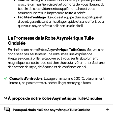
Soutien intégré :
Dotée d'un soutien-gorge intégré, elle
procure un maintien discret et confortable, vous libérant du
besoin de sous-vêtements supplémentaires et vous
assurant une tenue impeccable toute la soirée.
Facilité d'enfilage :
Le dos est équipé d'un zip pratique et
discret, garantissant un habillage rapide et sans effort, pour
que vous soyez prête à briller en un clin d'œil.
La Promesse de la
Robe Asymétrique Tulle
Ondulée
En choisissant notre
Robe Asymétrique Tulle Ondulée
, vous ne
choisissez pas seulement une robe, mais une expérience.
Préparez-vous à briller, à captiver et à vous sentir absolument
magnifique, car cette robe est bien plus qu'un vêtement : c'est une
déclaration de style, d'élégance et de confiance en soi.
Conseils d'entretien :
Lavage en machine à 30 °C, blanchiment
interdit, ne pas mettre au sèche-linge, nettoyage à sec.
↪︎
À propos de notre Robe Asymétrique Tulle Ondulée
Pourquoi choisir la
Robe Asymétrique Tulle Ondulée