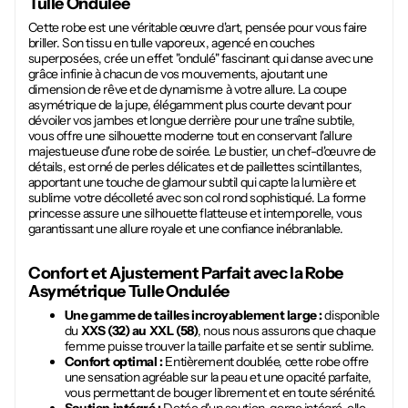
Tulle Ondulée
Cette robe est une véritable œuvre d'art, pensée pour vous faire
briller. Son tissu en tulle vaporeux, agencé en couches
superposées, crée un effet "ondulé" fascinant qui danse avec une
grâce infinie à chacun de vos mouvements, ajoutant une
dimension de rêve et de dynamisme à votre allure. La coupe
asymétrique de la jupe, élégamment plus courte devant pour
dévoiler vos jambes et longue derrière pour une traîne subtile,
vous offre une silhouette moderne tout en conservant l'allure
majestueuse d'une robe de soirée. Le bustier, un chef-d'œuvre de
détails, est orné de perles délicates et de paillettes scintillantes,
apportant une touche de glamour subtil qui capte la lumière et
sublime votre décolleté avec son col rond sophistiqué. La forme
princesse assure une silhouette flatteuse et intemporelle, vous
garantissant une allure royale et une confiance inébranlable.
Confort et Ajustement Parfait avec la
Robe
Asymétrique Tulle Ondulée
Une gamme de tailles incroyablement large :
disponible
du
XXS (32) au XXL (58)
, nous nous assurons que chaque
femme puisse trouver la taille parfaite et se sentir sublime.
Confort optimal :
Entièrement doublée, cette robe offre
une sensation agréable sur la peau et une opacité parfaite,
vous permettant de bouger librement et en toute sérénité.