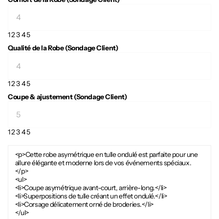
1
2
3
4
5
Qualité de la Robe (Sondage Client)
1
2
3
4
5
Coupe & ajustement (Sondage Client)
1
2
3
4
5
<p>Cette robe asymétrique en tulle ondulé est parfaite pour une
allure élégante et moderne lors de vos événements spéciaux.
</p>
<ul>
<li>Coupe asymétrique avant-court, arrière-long.</li>
<li>Superpositions de tulle créant un effet ondulé.</li>
<li>Corsage délicatement orné de broderies.</li>
</ul>