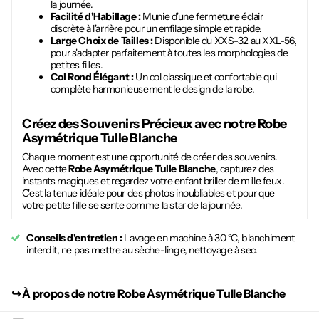
la journée.
Facilité d'Habillage :
Munie d'une fermeture éclair
discrète à l'arrière pour un enfilage simple et rapide.
Large Choix de Tailles :
Disponible du XXS-32 au XXL-56,
pour s'adapter parfaitement à toutes les morphologies de
petites filles.
Col Rond Élégant :
Un col classique et confortable qui
complète harmonieusement le design de la robe.
Créez des Souvenirs Précieux avec notre
Robe
Asymétrique Tulle Blanche
Chaque moment est une opportunité de créer des souvenirs.
Avec cette
Robe Asymétrique Tulle Blanche
, capturez des
instants magiques et regardez votre enfant briller de mille feux.
C'est la tenue idéale pour des photos inoubliables et pour que
votre petite fille se sente comme la star de la journée.
Conseils d'entretien :
Lavage en machine à 30 °C, blanchiment
interdit, ne pas mettre au sèche-linge, nettoyage à sec.
↪︎
À propos de notre Robe Asymétrique Tulle Blanche