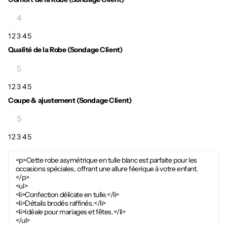
1
2
3
4
5
Qualité de la Robe (Sondage Client)
1
2
3
4
5
Coupe & ajustement (Sondage Client)
1
2
3
4
5
<p>Cette robe asymétrique en tulle blanc est parfaite pour les
occasions spéciales, offrant une allure féerique à votre enfant.
</p>
<ul>
<li>Confection délicate en tulle.</li>
<li>Détails brodés raffinés.</li>
<li>Idéale pour mariages et fêtes.</li>
</ul>