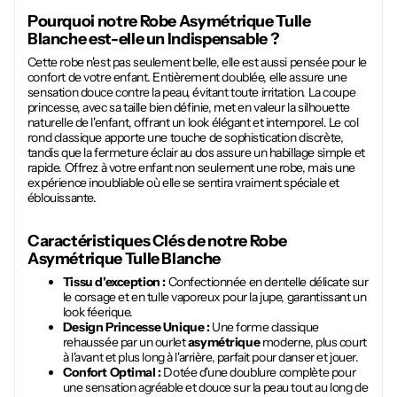
Pourquoi notre
Robe Asymétrique Tulle
Blanche
est-elle un Indispensable ?
Cette robe n'est pas seulement belle, elle est aussi pensée pour le
confort de votre enfant. Entièrement doublée, elle assure une
sensation douce contre la peau, évitant toute irritation. La coupe
princesse, avec sa taille bien définie, met en valeur la silhouette
naturelle de l'enfant, offrant un look élégant et intemporel. Le col
rond classique apporte une touche de sophistication discrète,
tandis que la fermeture éclair au dos assure un habillage simple et
rapide. Offrez à votre enfant non seulement une robe, mais une
expérience inoubliable où elle se sentira vraiment spéciale et
éblouissante.
Caractéristiques Clés de notre
Robe
Asymétrique Tulle Blanche
Tissu d'exception :
Confectionnée en dentelle délicate sur
le corsage et en tulle vaporeux pour la jupe, garantissant un
look féerique.
Design Princesse Unique :
Une forme classique
rehaussée par un ourlet
asymétrique
moderne, plus court
à l'avant et plus long à l'arrière, parfait pour danser et jouer.
Confort Optimal :
Dotée d'une doublure complète pour
une sensation agréable et douce sur la peau tout au long de