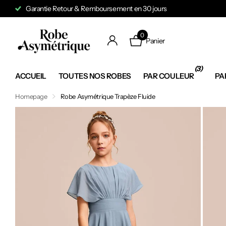
Garantie Retour & Remboursement en 30 jours
0
Panier
(3)
ACCUEIL
TOUTES NOS ROBES
PAR COULEUR
PA
Homepage
Robe Asymétrique Trapèze Fluide