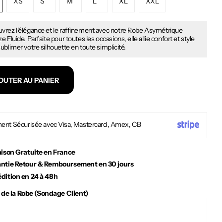
XS
S
M
L
XL
XXL
vrez l'élégance et le raffinement avec notre Robe Asymétrique
e Fluide. Parfaite pour toutes les occasions, elle allie confort et style
ublimer votre silhouette en toute simplicité.
OUTER AU PANIER
ent Sécurisée avec Visa, Mastercard, Amex, CB
aison Gratuite en France
ntie Retour & Remboursement en 30 jours
dition en 24 à 48h
 de la Robe (Sondage Client)