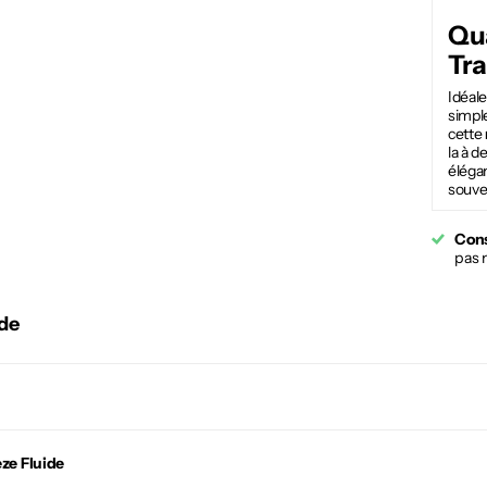
Qu
Tra
Idéale
simple
cette
la à d
élégan
souven
Cons
pas 
ide
ze Fluide