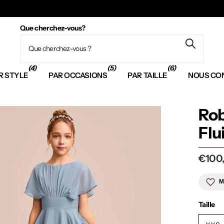
Que cherchez-vous?
(4)
(5)
(6)
R STYLE
PAR OCCASIONS
PAR TAILLE
NOUS CO
Rob
Flu
€100
M
Taille