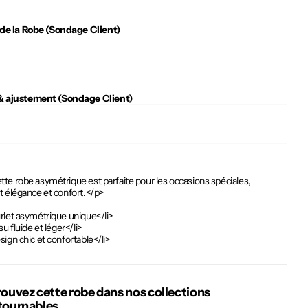
 de la Robe (Sondage Client)
 ajustement (Sondage Client)
te robe asymétrique est parfaite pour les occasions spéciales,
t élégance et confort.</p>
rlet asymétrique unique</li>
ssu fluide et léger</li>
sign chic et confortable</li>
rouvez cette robe dans nos collections
tournables