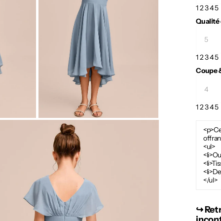
1
2
3
4
5
Qualité
1
2
3
4
5
Coupe &
1
2
3
4
5
<p>Cet
offran
<ul>
<li>Ou
<li>Ti
<li>De
</ul>
↪︎ Ret
incon