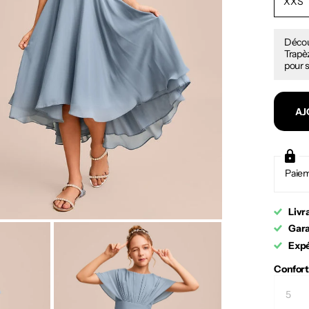
XXS
Décou
Trapèz
pour s
AJ
Paiem
Livr
Gara
Expé
Confort