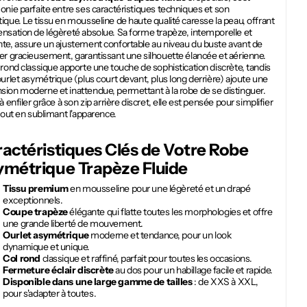
onie parfaite entre ses caractéristiques techniques et son
ique. Le tissu en mousseline de haute qualité caresse la peau, offrant
nsation de légèreté absolue. Sa forme trapèze, intemporelle et
nte, assure un ajustement confortable au niveau du buste avant de
er gracieusement, garantissant une silhouette élancée et aérienne.
 rond classique apporte une touche de sophistication discrète, tandis
ourlet asymétrique (plus court devant, plus long derrière) ajoute une
sion moderne et inattendue, permettant à la robe de se distinguer.
 à enfiler grâce à son zip arrière discret, elle est pensée pour simplifier
 tout en sublimant l'apparence.
actéristiques Clés de Votre
Robe
ymétrique Trapèze Fluide
Tissu premium
en mousseline pour une légèreté et un drapé
exceptionnels.
Coupe trapèze
élégante qui flatte toutes les morphologies et offre
une grande liberté de mouvement.
Ourlet asymétrique
moderne et tendance, pour un look
dynamique et unique.
Col rond
classique et raffiné, parfait pour toutes les occasions.
Fermeture éclair discrète
au dos pour un habillage facile et rapide.
Disponible dans une large gamme de tailles
: de XXS à XXL,
pour s'adapter à toutes.