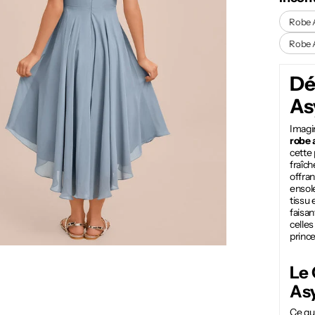
Robe 
Robe 
Dé
As
Imagi
robe 
cette 
fraîch
offra
ensol
tissu 
faisan
celles
prince
Le
As
Ce qu