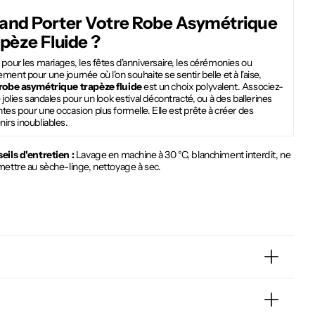
and Porter Votre
Robe Asymétrique
pèze Fluide
?
 pour les mariages, les fêtes d'anniversaire, les cérémonies ou
ment pour une journée où l'on souhaite se sentir belle et à l'aise,
robe asymétrique trapèze fluide
est un choix polyvalent. Associez-
e jolies sandales pour un look estival décontracté, ou à des ballerines
tes pour une occasion plus formelle. Elle est prête à créer des
irs inoubliables.
eils d'entretien :
Lavage en machine à 30 °C, blanchiment interdit, ne
mettre au sèche-linge, nettoyage à sec.