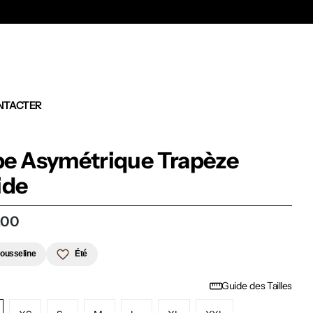
Ex
NTACTER
e Asymétrique Trapèze
ide
,00
ousseline
Été
Guide des Tailles