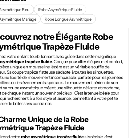
Asymétrique Bleu
Robe Asymétrique Fluide
Asymétrique Mariage
Robe Longue Asymétrique
couvrez notre Élégante
Robe
ymétrique Trapèze Fluide
nez votre enfant tourbillonnant avec grâce dans cette magnifique
asymétrique trapèze fluide
. Conçue pour allier élégance et confort,
pièce unique en mousseline légère est un véritable souffle de
eur. Sa coupe trapèze flatteuse s'adapte à toutes les silhouettes,
nt une liberté de mouvement incomparable, parfaite pour les journées
eillées ou les événements spéciaux. Le mouvement aérien de son
et sa coupe asymétrique créent une silhouette délicate et moderne,
t de chaque instant un souvenir précieux. C'est la tenue idéale pour
 qui recherchent à la fois style et aisance, permettant à votre petite
sse de briller sans contrainte.
 Charme Unique de la
Robe
ymétrique Trapèze Fluide
i rend cette
robe asymétrique trapèze fluide
si spéciale, c'est