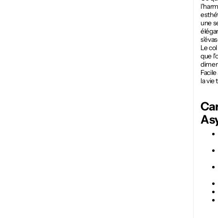
l'harm
esthét
une se
éléga
s'évas
Le col
que l'
dimen
Facile
la vie
Car
As