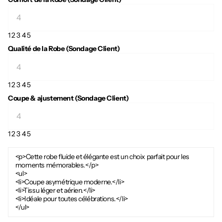
1
2
3
4
5
Qualité de la Robe (Sondage Client)
1
2
3
4
5
Coupe & ajustement (Sondage Client)
1
2
3
4
5
<p>Cette robe fluide et élégante est un choix parfait pour les
moments mémorables.</p>
<ul>
<li>Coupe asymétrique moderne.</li>
<li>Tissu léger et aérien.</li>
<li>Idéale pour toutes célébrations.</li>
</ul>