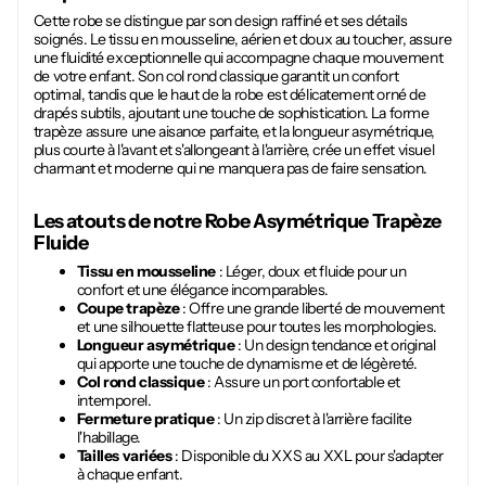
Cette robe se distingue par son design raffiné et ses détails
soignés. Le tissu en mousseline, aérien et doux au toucher, assure
une fluidité exceptionnelle qui accompagne chaque mouvement
de votre enfant. Son col rond classique garantit un confort
optimal, tandis que le haut de la robe est délicatement orné de
drapés subtils, ajoutant une touche de sophistication. La forme
trapèze assure une aisance parfaite, et la longueur asymétrique,
plus courte à l'avant et s'allongeant à l'arrière, crée un effet visuel
charmant et moderne qui ne manquera pas de faire sensation.
Les atouts de notre
Robe Asymétrique Trapèze
Fluide
Tissu en mousseline
: Léger, doux et fluide pour un
confort et une élégance incomparables.
Coupe trapèze
: Offre une grande liberté de mouvement
et une silhouette flatteuse pour toutes les morphologies.
Longueur asymétrique
: Un design tendance et original
qui apporte une touche de dynamisme et de légèreté.
Col rond classique
: Assure un port confortable et
intemporel.
Fermeture pratique
: Un zip discret à l'arrière facilite
l'habillage.
Tailles variées
: Disponible du XXS au XXL pour s'adapter
à chaque enfant.