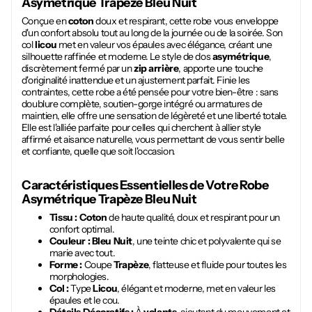
Asymétrique Trapèze Bleu Nuit
Conçue en
coton
doux et respirant, cette robe vous enveloppe
d'un confort absolu tout au long de la journée ou de la soirée. Son
col
licou
met en valeur vos épaules avec élégance, créant une
silhouette raffinée et moderne. Le style de dos
asymétrique
,
discrètement fermé par un
zip arrière
, apporte une touche
d'originalité inattendue et un ajustement parfait. Finie les
contraintes, cette robe a été pensée pour votre bien-être : sans
doublure complète, soutien-gorge intégré ou armatures de
maintien, elle offre une sensation de légèreté et une liberté totale.
Elle est l'alliée parfaite pour celles qui cherchent à allier style
affirmé et aisance naturelle, vous permettant de vous sentir belle
et confiante, quelle que soit l'occasion.
Caractéristiques Essentielles de Votre
Robe
Asymétrique Trapèze Bleu Nuit
Tissu :
Coton
de haute qualité, doux et respirant pour un
confort optimal.
Couleur :
Bleu Nuit
, une teinte chic et polyvalente qui se
marie avec tout.
Forme :
Coupe
Trapèze
, flatteuse et fluide pour toutes les
morphologies.
Col :
Type
Licou
, élégant et moderne, met en valeur les
épaules et le cou.