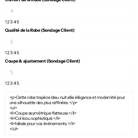
1
2
3
4
5
Qualité de la Robe (Sondage Client)
1
2
3
4
5
Coupe & ajustement (Sondage Client)
1
2
3
4
5
<p>Cette robe trapèze bleu nuit allie élégance et modernité pour
une silhouette des plus raffinées.</p>
<ul>
<li>Coupe asymétrique flatteuse.</li>
<li>Col licou sophistiqué.</li>
<li>Idéale pour vos événements.</li>
</ul>