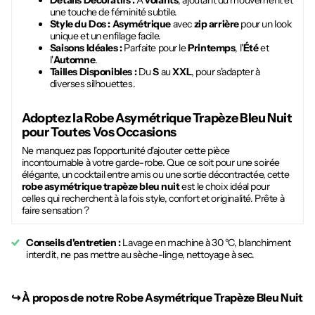
Détails Décoratifs :
À
volants
, ajoutant du mouvement et
une touche de féminité subtile.
Style du Dos :
Asymétrique
avec
zip arrière
pour un look
unique et un enfilage facile.
Saisons Idéales :
Parfaite pour le
Printemps
, l'
Été
et
l'
Automne
.
Tailles Disponibles :
Du
S
au
XXL
, pour s'adapter à
diverses silhouettes.
Adoptez la
Robe Asymétrique Trapèze Bleu Nuit
pour Toutes Vos Occasions
Ne manquez pas l'opportunité d'ajouter cette pièce
incontournable à votre garde-robe. Que ce soit pour une soirée
élégante, un cocktail entre amis ou une sortie décontractée, cette
robe asymétrique trapèze bleu nuit
est le choix idéal pour
celles qui recherchent à la fois style, confort et originalité. Prête à
faire sensation ?
Conseils d'entretien :
Lavage en machine à 30 °C, blanchiment
interdit, ne pas mettre au sèche-linge, nettoyage à sec.
↪︎
À propos de notre Robe Asymétrique Trapèze Bleu Nuit