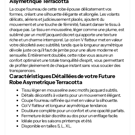
Asymetrique Terracotta
La coupe fourreau de cette robe épouse délicatement vos
formes, créant une silhouette élégante et allongée. Les volants
délicats, aériens et judicieusement placés, ajoutent du
mouvement et une touche de féminité, faisant danser le tissu à
chaque pas. Le tissu en mousseline, léger comme une plume, est
sublimé par un motif jacquard discret qui apporte une texture
riche et un charme intemporel. Le col en V flatteur met en valeur
votre décolleté avec subtilité, tandis que la longueur asymétrique
dévoile juste ce qu'il faut de jambe pour une allure moderne et
sensuelle. Entièrement doublée, cette robe vous assure un
confort optimal et une totale tranquillité d'esprit, vous permettant
de profiter pleinement de chaque instant sans vous soucier des
transparences.
Caractéristiques Détaillées de votre Future
Robe Asymetrique Terracotta
Tissu léger en mousseline avec motifs jacquard subtils.
Détails décoratifs à volants pour un mouvement élégant.
Coupe fourreau raffinée qui met en valeur la silhouette.
Col V flatteur et longueur asymétrique tendance.
Doublure complète pour un confort et une opacité parfaits.
Fermeture éclair discrète au dos pour un enfilage facile.
Idéale pour les saisons printemps et été.
Disponible en tailles S, L, XL.