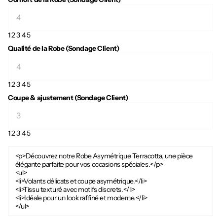
1
2
3
4
5
Qualité de la Robe (Sondage Client)
1
2
3
4
5
Coupe & ajustement (Sondage Client)
1
2
3
4
5
<p>Découvrez notre Robe Asymétrique Terracotta, une pièce
élégante parfaite pour vos occasions spéciales.</p>
<ul>
<li>Volants délicats et coupe asymétrique.</li>
<li>Tissu texturé avec motifs discrets.</li>
<li>Idéale pour un look raffiné et moderne.</li>
</ul>