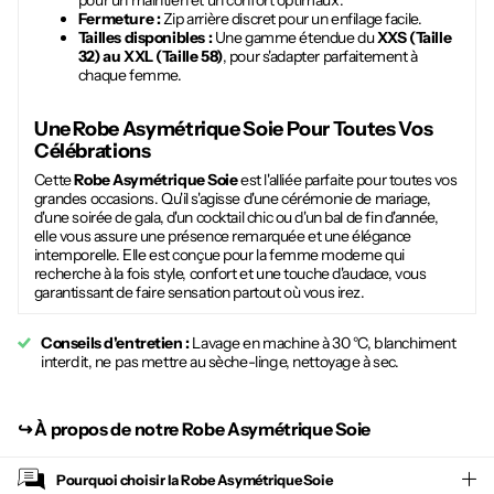
pour un maintien et un confort optimaux.
Fermeture :
Zip arrière discret pour un enfilage facile.
Tailles disponibles :
Une gamme étendue du
XXS (Taille
32) au XXL (Taille 58)
, pour s'adapter parfaitement à
chaque femme.
Une
Robe Asymétrique Soie
Pour Toutes Vos
Célébrations
Cette
Robe Asymétrique Soie
est l'alliée parfaite pour toutes vos
grandes occasions. Qu'il s'agisse d'une cérémonie de mariage,
d'une soirée de gala, d'un cocktail chic ou d'un bal de fin d'année,
elle vous assure une présence remarquée et une élégance
intemporelle. Elle est conçue pour la femme moderne qui
recherche à la fois style, confort et une touche d'audace, vous
garantissant de faire sensation partout où vous irez.
Conseils d'entretien :
Lavage en machine à 30 °C, blanchiment
interdit, ne pas mettre au sèche-linge, nettoyage à sec.
↪︎
À propos de notre Robe Asymétrique Soie
Pourquoi choisir la
Robe Asymétrique Soie