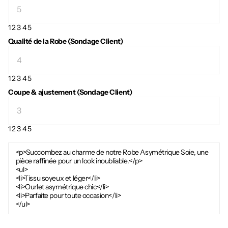
1
2
3
4
5
Qualité de la Robe (Sondage Client)
1
2
3
4
5
Coupe & ajustement (Sondage Client)
1
2
3
4
5
<p>Succombez au charme de notre Robe Asymétrique Soie, une
pièce raffinée pour un look inoubliable.</p>
<ul>
<li>Tissu soyeux et léger</li>
<li>Ourlet asymétrique chic</li>
<li>Parfaite pour toute occasion</li>
</ul>