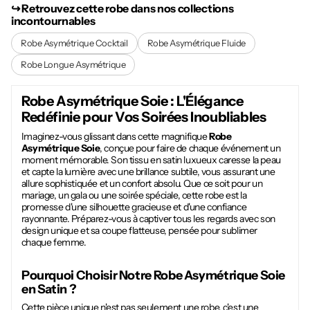
↪︎ Retrouvez cette robe dans nos collections
incontournables
Robe Asymétrique Cocktail
Robe Asymétrique Fluide
Robe Longue Asymétrique
Robe Asymétrique Soie
: L'Élégance
Redéfinie pour Vos Soirées Inoubliables
Imaginez-vous glissant dans cette magnifique
Robe
Asymétrique Soie
, conçue pour faire de chaque événement un
moment mémorable. Son tissu en satin luxueux caresse la peau
et capte la lumière avec une brillance subtile, vous assurant une
allure sophistiquée et un confort absolu. Que ce soit pour un
mariage, un gala ou une soirée spéciale, cette robe est la
promesse d'une silhouette gracieuse et d'une confiance
rayonnante. Préparez-vous à captiver tous les regards avec son
design unique et sa coupe flatteuse, pensée pour sublimer
chaque femme.
Pourquoi Choisir Notre
Robe Asymétrique Soie
en Satin ?
Cette pièce unique n'est pas seulement une robe, c'est une