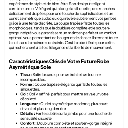
expérience de style et de bien-être. Son design intelligent
combine un col V élégant qui allonge la silhouette, des manches
délicatement drapées pour une touche de sophistication, et un
ourlet asymétrique audacieux qui révèle subtilement vos jambes
grâce à une fente discrète. La coupe trapèze flatte toutes les
morphologies, tandis que la doublure complète et le soutien-
gorge intégré vous garantissent un maintien parfait et un confort
optimal, vous permettant de bouger et de danser librement toute
la nuit sans la moindre contrainte. C'est la robe idéale pour celles
qui recherchent à la fois l'élégance et la liberté de mouvement.
Caractéristiques Clés de Votre Future
Robe
Asymétrique Soie
Tissu :
Satin luxueux pour un éclat et un toucher
incomparables.
Forme :
Coupe trapèze élégante qui flatte toutes les
silhouettes.
Col :
Col V raffiné, parfait pour mettre en valeur votre
décolleté.
Longueur :
Ourlet asymétrique moderne, plus court
devant et plus long derrière.
Détails :
Fente subtile sur la jambe pour une touche de
sensualité discrète.
Confort :
Doublure complète et soutien-gorge intégré