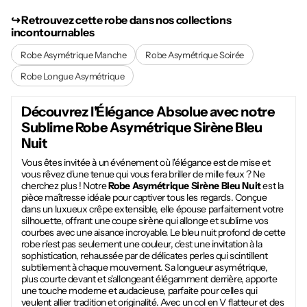
↪︎ Retrouvez cette robe dans nos collections
incontournables
Robe Asymétrique Manche
Robe Asymétrique Soirée
Robe Longue Asymétrique
Découvrez l'Élégance Absolue avec notre
Sublime
Robe Asymétrique Sirène Bleu
Nuit
Vous êtes invitée à un événement où l'élégance est de mise et
vous rêvez d'une tenue qui vous fera briller de mille feux ? Ne
cherchez plus ! Notre
Robe Asymétrique Sirène Bleu Nuit
est la
pièce maîtresse idéale pour captiver tous les regards. Conçue
dans un luxueux crêpe extensible, elle épouse parfaitement votre
silhouette, offrant une coupe sirène qui allonge et sublime vos
courbes avec une aisance incroyable. Le bleu nuit profond de cette
robe n'est pas seulement une couleur, c'est une invitation à la
sophistication, rehaussée par de délicates perles qui scintillent
subtilement à chaque mouvement. Sa longueur asymétrique,
plus courte devant et s'allongeant élégamment derrière, apporte
une touche moderne et audacieuse, parfaite pour celles qui
veulent allier tradition et originalité. Avec un col en V flatteur et des