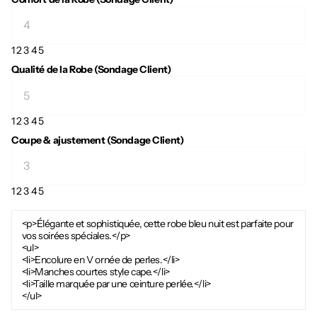
1
2
3
4
5
Qualité de la Robe (Sondage Client)
1
2
3
4
5
Coupe & ajustement (Sondage Client)
1
2
3
4
5
<p>Élégante et sophistiquée, cette robe bleu nuit est parfaite pour
vos soirées spéciales.</p>
<ul>
<li>Encolure en V ornée de perles.</li>
<li>Manches courtes style cape.</li>
<li>Taille marquée par une ceinture perlée.</li>
</ul>