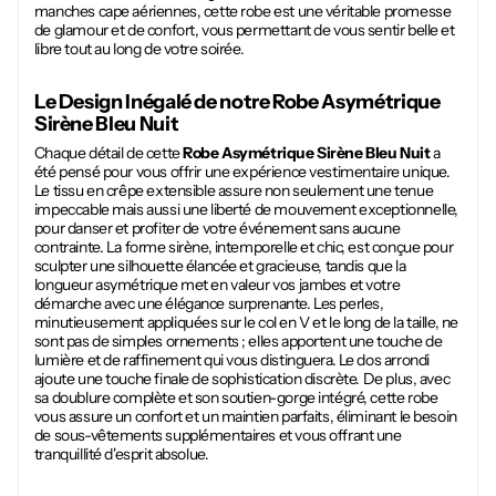
manches cape aériennes, cette robe est une véritable promesse
de glamour et de confort, vous permettant de vous sentir belle et
libre tout au long de votre soirée.
Le Design Inégalé de notre
Robe Asymétrique
Sirène Bleu Nuit
Chaque détail de cette
Robe Asymétrique Sirène Bleu Nuit
a
été pensé pour vous offrir une expérience vestimentaire unique.
Le tissu en crêpe extensible assure non seulement une tenue
impeccable mais aussi une liberté de mouvement exceptionnelle,
pour danser et profiter de votre événement sans aucune
contrainte. La forme sirène, intemporelle et chic, est conçue pour
sculpter une silhouette élancée et gracieuse, tandis que la
longueur asymétrique met en valeur vos jambes et votre
démarche avec une élégance surprenante. Les perles,
minutieusement appliquées sur le col en V et le long de la taille, ne
sont pas de simples ornements ; elles apportent une touche de
lumière et de raffinement qui vous distinguera. Le dos arrondi
ajoute une touche finale de sophistication discrète. De plus, avec
sa doublure complète et son soutien-gorge intégré, cette robe
vous assure un confort et un maintien parfaits, éliminant le besoin
de sous-vêtements supplémentaires et vous offrant une
tranquillité d'esprit absolue.