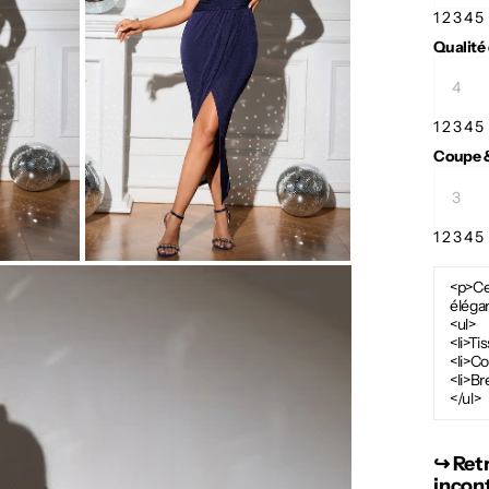
1
2
3
4
5
Qualité
1
2
3
4
5
Coupe &
1
2
3
4
5
<p>Cet
éléga
<ul>
<li>Ti
<li>C
<li>Br
</ul>
↪︎ Ret
incon