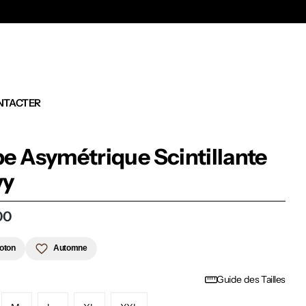
Ex
NTACTER
e Asymétrique Scintillante
vy
00
oton
Automne
Guide des Tailles