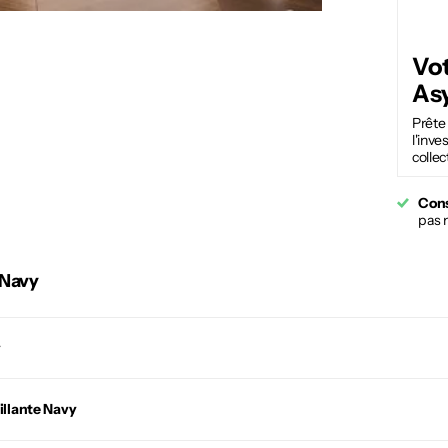
Vot
Asy
Prête 
l'inve
collec
Cons
pas 
 Navy
y
illante Navy