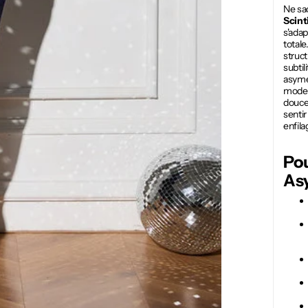
Ne sac
Scint
s'ada
totale
struct
subtil
asymét
moder
douce 
sentir
enfila
Pou
Asy