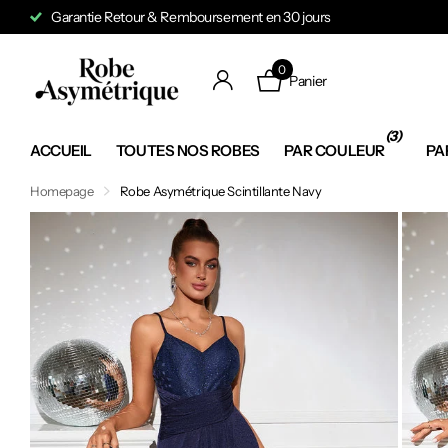
Garantie Retour & Remboursement en 30 jours
0
Panier
(3)
ACCUEIL
TOUTES NOS ROBES
PAR COULEUR
PA
Homepage
Robe Asymétrique Scintillante Navy