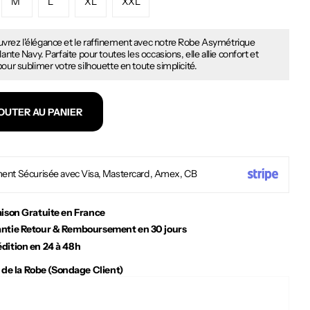
M
L
XL
XXL
vrez l'élégance et le raffinement avec notre Robe Asymétrique
llante Navy. Parfaite pour toutes les occasions, elle allie confort et
pour sublimer votre silhouette en toute simplicité.
OUTER AU PANIER
ent Sécurisée avec Visa, Mastercard, Amex, CB
aison Gratuite en France
ntie Retour & Remboursement en 30 jours
dition en 24 à 48h
 de la Robe (Sondage Client)