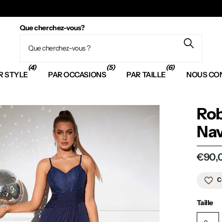
Que cherchez-vous?
(4)
(5)
(6)
R STYLE
PAR OCCASIONS
PAR TAILLE
NOUS CO
Rob
Na
€90,
C
Taille