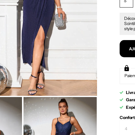
S
Décou
Scinti
style 
AJ
Paiem
Livr
Gara
Expé
Confort