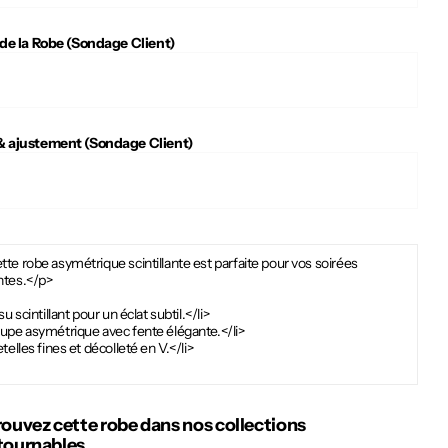
 de la Robe (Sondage Client)
 ajustement (Sondage Client)
te robe asymétrique scintillante est parfaite pour vos soirées
ntes.</p>
ssu scintillant pour un éclat subtil.</li>
oupe asymétrique avec fente élégante.</li>
etelles fines et décolleté en V.</li>
rouvez cette robe dans nos collections
tournables