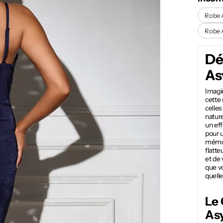
Robe 
Robe 
Dé
As
Imagin
cette
celles
nature
un eff
pour 
mémora
flatt
et de 
que vo
quell
Le 
Asy