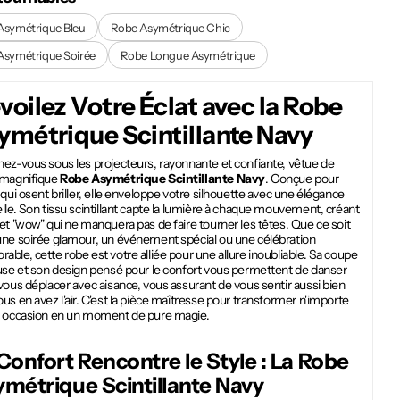
Asymétrique Bleu
Robe Asymétrique Chic
Asymétrique Soirée
Robe Longue Asymétrique
voilez Votre Éclat avec la
Robe
ymétrique Scintillante Navy
ez-vous sous les projecteurs, rayonnante et confiante, vêtue de
 magnifique
Robe Asymétrique Scintillante Navy
. Conçue pour
 qui osent briller, elle enveloppe votre silhouette avec une élégance
lle. Son tissu scintillant capte la lumière à chaque mouvement, créant
et "wow" qui ne manquera pas de faire tourner les têtes. Que ce soit
une soirée glamour, un événement spécial ou une célébration
ble, cette robe est votre alliée pour une allure inoubliable. Sa coupe
euse et son design pensé pour le confort vous permettent de danser
vous déplacer avec aisance, vous assurant de vous sentir aussi bien
us en avez l'air. C'est la pièce maîtresse pour transformer n'importe
e occasion en un moment de pure magie.
Confort Rencontre le Style : La
Robe
métrique Scintillante Navy