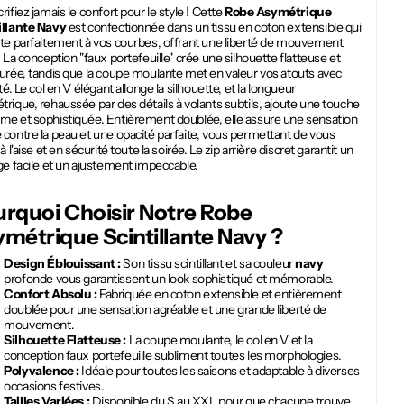
rifiez jamais le confort pour le style ! Cette
Robe Asymétrique
illante Navy
est confectionnée dans un tissu en coton extensible qui
pte parfaitement à vos courbes, offrant une liberté de mouvement
. La conception "faux portefeuille" crée une silhouette flatteuse et
urée, tandis que la coupe moulante met en valeur vos atouts avec
ité. Le col en V élégant allonge la silhouette, et la longueur
rique, rehaussée par des détails à volants subtils, ajoute une touche
ne et sophistiquée. Entièrement doublée, elle assure une sensation
contre la peau et une opacité parfaite, vous permettant de vous
 à l'aise et en sécurité toute la soirée. Le zip arrière discret garantit un
ge facile et un ajustement impeccable.
rquoi Choisir Notre
Robe
métrique Scintillante Navy
?
Design Éblouissant :
Son tissu scintillant et sa couleur
navy
profonde vous garantissent un look sophistiqué et mémorable.
Confort Absolu :
Fabriquée en coton extensible et entièrement
doublée pour une sensation agréable et une grande liberté de
mouvement.
Silhouette Flatteuse :
La coupe moulante, le col en V et la
conception faux portefeuille subliment toutes les morphologies.
Polyvalence :
Idéale pour toutes les saisons et adaptable à diverses
occasions festives.
Tailles Variées :
Disponible du S au XXL pour que chacune trouve