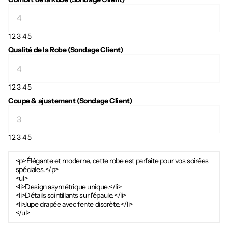
1
2
3
4
5
Qualité de la Robe (Sondage Client)
1
2
3
4
5
Coupe & ajustement (Sondage Client)
1
2
3
4
5
<p>Élégante et moderne, cette robe est parfaite pour vos soirées
spéciales.</p>
<ul>
<li>Design asymétrique unique.</li>
<li>Détails scintillants sur l'épaule.</li>
<li>Jupe drapée avec fente discrète.</li>
</ul>