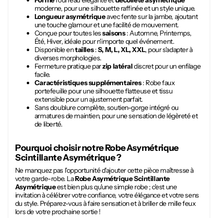
Forme
fourreau élégante et
décolleté asymétrique
moderne, pour une silhouette raffinée et un style unique.
Longueur asymétrique
avec fente sur la jambe, ajoutant
une touche glamour et une facilité de mouvement.
Conçue pour toutes les
saisons
: Automne, Printemps,
Été, Hiver, idéale pour n'importe quel événement.
Disponible en
tailles
:
S, M, L, XL, XXL
, pour s'adapter à
diverses morphologies.
Fermeture pratique par
zip latéral
discret pour un enfilage
facile.
Caractéristiques supplémentaires
: Robe faux
portefeuille pour une silhouette flatteuse et tissu
extensible pour un ajustement parfait.
Sans doublure complète, soutien-gorge intégré ou
armatures de maintien, pour une sensation de légèreté et
de liberté.
Pourquoi choisir notre
Robe Asymétrique
Scintillante Asymétrique
?
Ne manquez pas l'opportunité d'ajouter cette pièce maîtresse à
votre garde-robe. La
Robe Asymétrique Scintillante
Asymétrique
est bien plus qu'une simple robe ; c'est une
invitation à célébrer votre confiance, votre élégance et votre sens
du style. Préparez-vous à faire sensation et à briller de mille feux
lors de votre prochaine sortie !