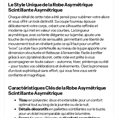
Le Style Unique de la
Robe Asymétrique
Scintillante Asymétrique
Chaque détail de cette robe a été pensé pour sublimer votre allure
et vous offrir un look distinctif. Sa coupe fourreau épouse
délicatement votre corps, créant une silhouette raffinée et
moderne qui met en valeur vos courbes. La longueur
asymétrique, avec sa fente élégante sur la jambe, ajoute une
touche de mystère et de sensualité, permettant une liberté de
mouvement tout en révélant juste ce qu'il faut pour un effet
"wow". Le style faux portefeuille au niveau de la jupe apporte une
dimension structurée et flatteuse à l'ensemble. Facile à enfiler
grâce à son zip latéral discret, cette robe est prête à vous
accompagner en toute saison – automne, hiver, printemps ou été
– pour toutes vos célébrations et événements. C'est la promesse
d'un look sophistiqué sans effort, qui vous fera vous sentir
confiante et magnifique.
Caractéristiques Clés de la
Robe Asymétrique
Scintillante Asymétrique
Tissu
en polyester, doux et extensible pour un confort
optimal tout au long de la journée ou de la nuit.
Détails décoratifs
en paillettes scintillantes sur le buste,
pour un éclat incomparable qui attire la lumière.