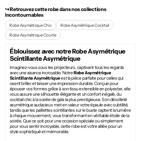
↪︎ Retrouvez cette robe dans nos collections
incontournables
Robe Asymétrique Chic
Robe Asymétrique Cocktail
Robe Asymétrique Courte
Éblouissez avec notre
Robe Asymétrique
Scintillante Asymétrique
Imaginez-vous sous les projecteurs, captivant tous les regards
avec une aisance incroyable. Notre
Robe Asymétrique
Scintillante Asymétrique
est la pièce parfaite pour celles qui
osent briller et laisser une impression durable. Conçue pour
épouser vos formes grâce à son tissu extensible en polyester, elle
vous assure une silhouette élégante et un confort inégalé, du
cocktail chic à la soirée de gala la plus prestigieuse. Son décolleté
asymétrique audacieux met en valeur votre épaule avec subtilité,
tandis que les paillettes scintillantes sur le buste captent la lumière
à chaque mouvement, vous transformant en véritable étoile de la
soirée. Que ce soit pour une occasion spéciale ou simplement
pour vous sentir incroyable, cette robe est votre alliée pour un
style sophistiqué et mémorable.