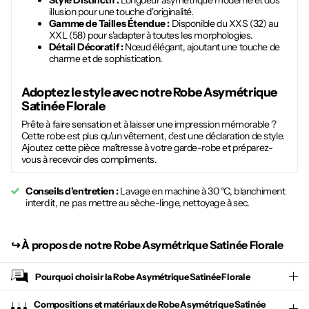
Style Distinctif :
Longueur asymétrique moderne et dos
illusion pour une touche d'originalité.
Gamme de Tailles Étendue :
Disponible du XXS (32) au
XXL (58) pour s'adapter à toutes les morphologies.
Détail Décoratif :
Nœud élégant, ajoutant une touche de
charme et de sophistication.
Adoptez le style avec notre
Robe Asymétrique
Satinée Florale
Prête à faire sensation et à laisser une impression mémorable ?
Cette robe est plus qu'un vêtement, c'est une déclaration de style.
Ajoutez cette pièce maîtresse à votre garde-robe et préparez-
vous à recevoir des compliments.
Conseils d'entretien :
Lavage en machine à 30 °C, blanchiment
interdit, ne pas mettre au sèche-linge, nettoyage à sec.
↪︎
À propos de notre Robe Asymétrique Satinée Florale
Pourquoi choisir la
Robe Asymétrique Satinée Florale
Compositions et matériaux de Robe Asymétrique Satinée