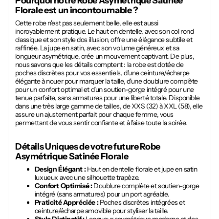
Pourquoi notre
Robe Asymétrique Satinée
Florale
est un incontournable ?
Cette robe n'est pas seulement belle, elle est aussi
incroyablement pratique. Le haut en dentelle, avec son col rond
classique et son style dos illusion, offre une élégance subtile et
raffinée. La jupe en satin, avec son volume généreux et sa
longueur asymétrique, crée un mouvement captivant. De plus,
nous savons que les détails comptent : la robe est dotée de
poches discrètes pour vos essentiels, d'une ceinture/écharpe
élégante à nouer pour marquer la taille, d'une doublure complète
pour un confort optimal et d'un soutien-gorge intégré pour une
tenue parfaite, sans armatures pour une liberté totale. Disponible
dans une très large gamme de tailles, de XXS (32) à XXL (58), elle
assure un ajustement parfait pour chaque femme, vous
permettant de vous sentir confiante et à l'aise toute la soirée.
Détails Uniques de votre future
Robe
Asymétrique Satinée Florale
Design Élégant :
Haut en dentelle florale et jupe en satin
luxueux avec une silhouette trapèze.
Confort Optimisé :
Doublure complète et soutien-gorge
intégré (sans armatures) pour un port agréable.
Praticité Appréciée :
Poches discrètes intégrées et
ceinture/écharpe amovible pour styliser la taille.