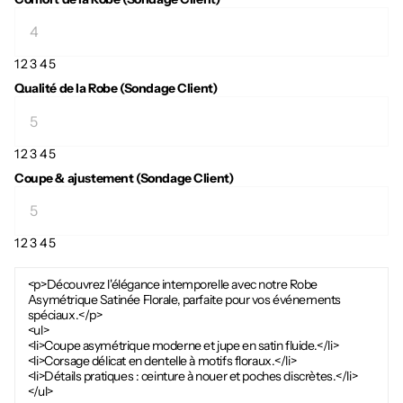
1
2
3
4
5
Qualité de la Robe (Sondage Client)
1
2
3
4
5
Coupe & ajustement (Sondage Client)
1
2
3
4
5
<p>Découvrez l'élégance intemporelle avec notre Robe
Asymétrique Satinée Florale, parfaite pour vos événements
spéciaux.</p>
<ul>
<li>Coupe asymétrique moderne et jupe en satin fluide.</li>
<li>Corsage délicat en dentelle à motifs floraux.</li>
<li>Détails pratiques : ceinture à nouer et poches discrètes.</li>
</ul>