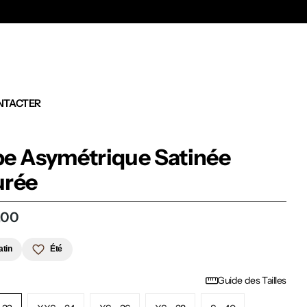
Ex
NTACTER
e Asymétrique Satinée
urée
,00
atin
Été
Guide des Tailles