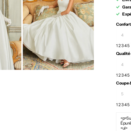
Gara
Expé
Confort
1
2
3
4
5
Qualité
1
2
3
4
5
Coupe &
1
2
3
4
5
<p>Su
Épurée
<ul>