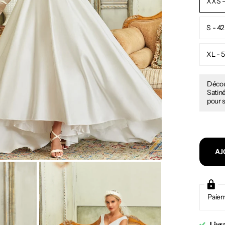
XXS -
S - 42
XL - 
Décou
Satiné
pour s
AJ
Paiem
Livr