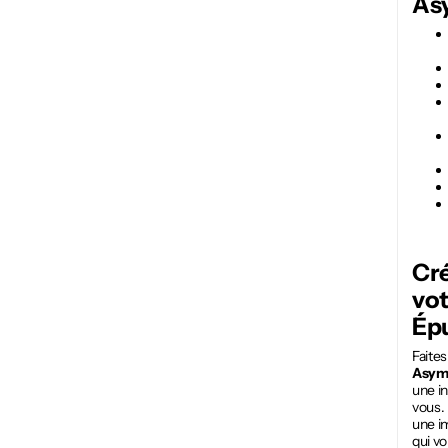
As
Cr
vo
Ép
Faite
Asymé
une in
vous. 
une im
qui v