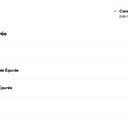
Cons
pas 
rée
née Épurée
Épurée