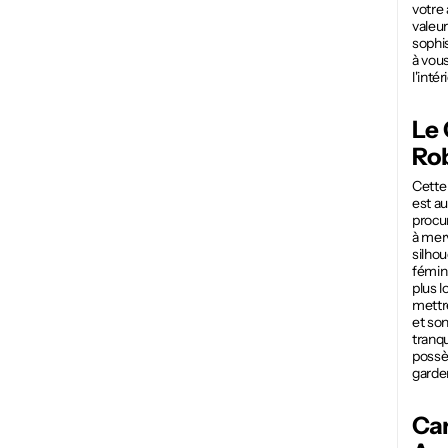
votre 
valeur
sophis
à vou
l'intér
Le 
Ro
Cett
est au
procur
à merv
silhou
fémini
plus l
mettr
et son
tranqu
possè
garder
Car