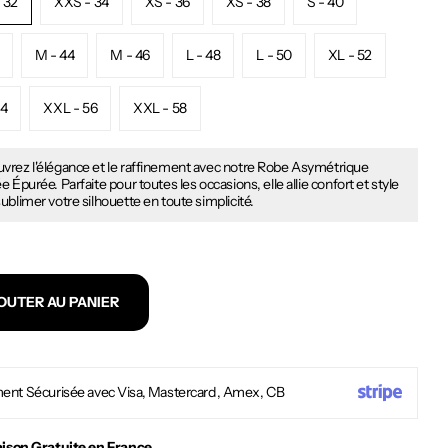
 32
XXS - 34
XS - 36
XS - 38
S - 40
M - 44
M - 46
L - 48
L - 50
XL - 52
54
XXL - 56
XXL - 58
vrez l'élégance et le raffinement avec notre Robe Asymétrique
e Épurée. Parfaite pour toutes les occasions, elle allie confort et style
ublimer votre silhouette en toute simplicité.
OUTER AU PANIER
ent Sécurisée avec Visa, Mastercard, Amex, CB
aison Gratuite en France