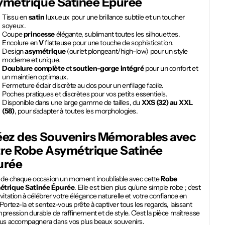
ymétrique Satinée Épurée
Tissu en
satin
luxueux pour une brillance subtile et un toucher
soyeux.
Coupe
princesse
élégante, sublimant toutes les silhouettes.
Encolure en
V
flatteuse pour une touche de sophistication.
Design
asymétrique
(ourlet plongeant/high-low) pour un style
moderne et unique.
Doublure complète
et
soutien-gorge intégré
pour un confort et
un maintien optimaux.
Fermeture éclair discrète au dos pour un enfilage facile.
Poches pratiques et discrètes pour vos petits essentiels.
Disponible dans une large gamme de tailles, du
XXS (32) au XXL
(58)
, pour s'adapter à toutes les morphologies.
éez des Souvenirs Mémorables avec
tre
Robe Asymétrique Satinée
urée
s de chaque occasion un moment inoubliable avec cette
Robe
trique Satinée Épurée
. Elle est bien plus qu'une simple robe ; c'est
vitation à célébrer votre élégance naturelle et votre confiance en
Portez-la et sentez-vous prête à captiver tous les regards, laissant
pression durable de raffinement et de style. C'est la pièce maîtresse
ous accompagnera dans vos plus beaux souvenirs.