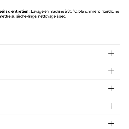
eils d'entretien :
Lavage en machine à 30 °C, blanchiment interdit, ne
mettre au sèche-linge, nettoyage à sec.