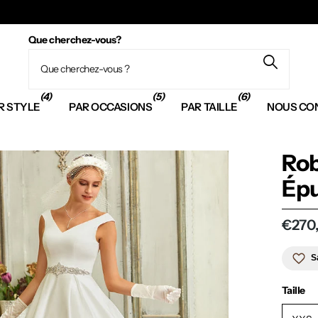
Que cherchez-vous?
(4)
(5)
(6)
R STYLE
PAR OCCASIONS
PAR TAILLE
NOUS CO
Rob
Ép
€270
S
Taille