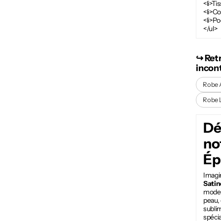
<li>Ti
<li>C
<li>Po
</ul>
↪︎ Ret
incon
Robe 
Robe 
Dé
no
Ép
Imagi
Satin
modern
peau,
subli
spécia