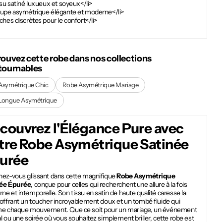
ssu satiné luxueux et soyeux</li>
oupe asymétrique élégante et moderne</li>
ches discrètes pour le confort</li>
rouvez cette robe dans nos collections
tournables
Asymétrique Chic
Robe Asymétrique Mariage
Longue Asymétrique
couvrez l'Élégance Pure avec
tre
Robe Asymétrique Satinée
urée
nez-vous glissant dans cette magnifique
Robe Asymétrique
ée Épurée
, conçue pour celles qui recherchent une allure à la fois
e et intemporelle. Son tissu en satin de haute qualité caresse la
 offrant un toucher incroyablement doux et un tombé fluide qui
me chaque mouvement. Que ce soit pour un mariage, un événement
l ou une soirée où vous souhaitez simplement briller, cette robe est