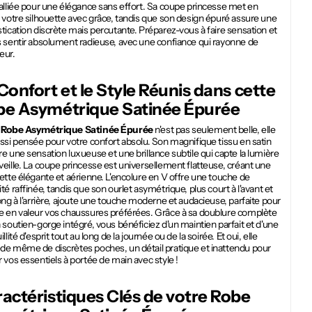
alliée pour une élégance sans effort. Sa coupe princesse met en
 votre silhouette avec grâce, tandis que son design épuré assure une
tication discrète mais percutante. Préparez-vous à faire sensation et
s sentir absolument radieuse, avec une confiance qui rayonne de
ieur.
Confort et le Style Réunis dans cette
be Asymétrique Satinée Épurée
e
Robe Asymétrique Satinée Épurée
n'est pas seulement belle, elle
ssi pensée pour votre confort absolu. Son magnifique tissu en satin
e une sensation luxueuse et une brillance subtile qui capte la lumière
eille. La coupe princesse est universellement flatteuse, créant une
ette élégante et aérienne. L'encolure en V offre une touche de
té raffinée, tandis que son ourlet asymétrique, plus court à l'avant et
ong à l'arrière, ajoute une touche moderne et audacieuse, parfaite pour
e en valeur vos chaussures préférées. Grâce à sa doublure complète
 soutien-gorge intégré, vous bénéficiez d'un maintien parfait et d'une
illité d'esprit tout au long de la journée ou de la soirée. Et oui, elle
de même de discrètes poches, un détail pratique et inattendu pour
 vos essentiels à portée de main avec style !
actéristiques Clés de votre
Robe