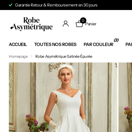
Garantie Retour & Remboursement en 30 jours
0
Panier
(3)
ACCUEIL
TOUTES NOS ROBES
PAR COULEUR
PA
Homepage
Robe Asymétrique Satinée Épurée