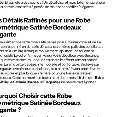
ée. Et oui, elle a des poches ! Un détail discret mais tellement pratique
arder vos essentiels à portée de main sans sacrifier l'élégance.
 Détails Raffinés pour une
Robe
ymétrique Satinée Bordeaux
égante
 élément de cette robe a été pensé pour sublimer votre allure. Le
 confectionné en dentelle délicate, est orné de paillettes scintillantes
aptent la lumière à chaque mouvement, ajoutant une touche de
r subtil. Le col en V met en valeur votre décolleté avec élégance,
s que les manches mi-longues en dentelle offrent une couvrance
ée. La silhouette trapèze, intemporelle et confortable, s'achève sur
ngueur asymétrique audacieuse, plus courte à l'avant pour dévoiler
aussures et plus longue à l'arrière pour une traîne discrète et
tueuse. Cette harmonie de textures et de formes fait de cette
Robe
trique Satinée Bordeaux Élégante
une œuvre d'art à porter.
rquoi Choisir cette
Robe
ymétrique Satinée Bordeaux
égante
?