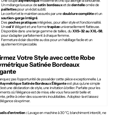
Une coupe
asymétrique
moderne et chic qui allonge la silhouette.
Un mélange luxueux de
satin bordeaux
et de
dentelle
ornée de
paillettes
pour un éclat subtil.
Le confort et le maintien assurés par une
doublure complète
et un
soutien-gorge intégré
.
Des
poches pratiques
intégrées, pour allier style et fonctionnalité.
Un
col V
élégant et une forme
trapèze
universellement flatteuse.
Disponible dans une large gamme de tailles, du
XXS-32 au XXL-58
,
pour s'adapter parfaitement à chaque femme.
Fermeture éclair discrète au dos pour un habillage facile et un
ajustement impeccable.
irmez Votre Style avec cette
Robe
ymétrique Satinée Bordeaux
égante
nquez pas l'opportunité de posséder cette pièce exceptionnelle. La
Asymétrique Satinée Bordeaux Élégante
est plus qu'une simple
c'est une déclaration de style, une invitation à briller. Parfaite pour les
ents où l'élégance est de mise, elle vous fera sentir belle et
nte, prête à créer des souvenirs inoubliables. Adoptez-la et laissez
élégance s'exprimer.
eils d'entretien :
Lavage en machine à 30 °C, blanchiment interdit, ne