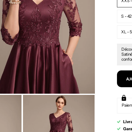
XXS -
S - 42
XL - 
Décou
Satiné
confor
AJ
Paiem
Livr
Gara