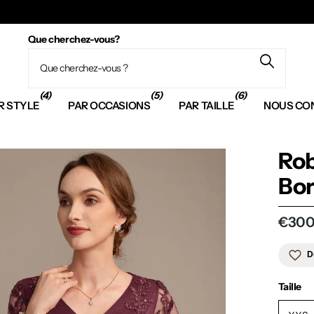
Que cherchez-vous?
(4)
(5)
(6)
R STYLE
PAR OCCASIONS
PAR TAILLE
NOUS CO
Rob
Bor
€300
D
Taille