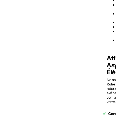
Aff
As
Él
Ne ma
Robe 
robe, 
événem
confia
votre 
Cons