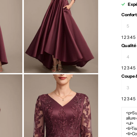
Expé
Confort
1
2
3
4
5
Qualité
1
2
3
4
5
Coupe &
1
2
3
4
5
<p>Su
allure
<ul>
<li>Ti
<li>Co