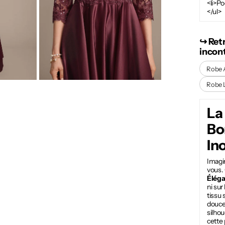
<li>Po
</ul>
↪︎ Ret
incon
Robe 
Robe 
La
Bo
In
Imagin
vous. 
Élég
ni sur
tissu 
douceu
silhou
cette