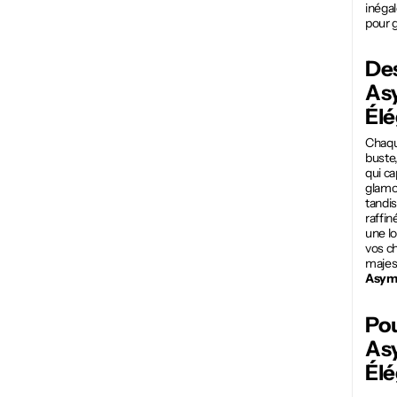
inégal
pour g
Des
As
Él
Chaque
buste,
qui c
glamou
tandi
raffin
une lo
vos ch
majes
Asymé
Pou
As
Él