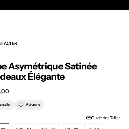
Ex
NTACTER
e Asymétrique Satinée
deaux Élégante
,00
entelle
Automne
Guide des Tailles