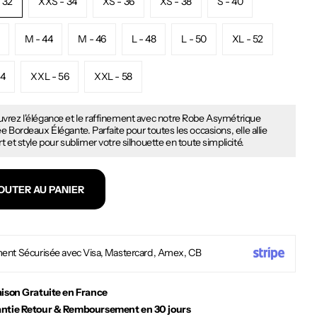
 32
XXS - 34
XS - 36
XS - 38
S - 40
M - 44
M - 46
L - 48
L - 50
XL - 52
54
XXL - 56
XXL - 58
vrez l'élégance et le raffinement avec notre Robe Asymétrique
e Bordeaux Élégante. Parfaite pour toutes les occasions, elle allie
t et style pour sublimer votre silhouette en toute simplicité.
OUTER AU PANIER
ent Sécurisée avec Visa, Mastercard, Amex, CB
aison Gratuite en France
ntie Retour & Remboursement en 30 jours