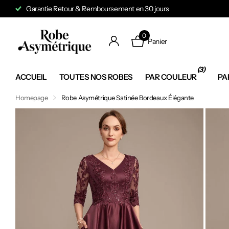
Garantie Retour & Remboursement en 30 jours
0
Panier
(3)
ACCUEIL
TOUTES NOS ROBES
PAR COULEUR
PA
Homepage
Robe Asymétrique Satinée Bordeaux Élégante