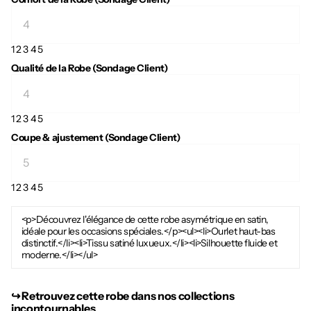
1
2
3
4
5
Qualité de la Robe (Sondage Client)
1
2
3
4
5
Coupe & ajustement (Sondage Client)
1
2
3
4
5
<p>Découvrez l'élégance de cette robe asymétrique en satin,
idéale pour les occasions spéciales.</p><ul><li>Ourlet haut-bas
distinctif.</li><li>Tissu satiné luxueux.</li><li>Silhouette fluide et
moderne.</li></ul>
↪︎ Retrouvez cette robe dans nos collections
incontournables