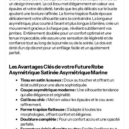
un design innovant. Le col licou met élégamment en valeur vos
épaules et votre décolleté, tandis que les plis délicats sur le buste
ajoutent une texture raffinée. La forme trapèze fluide épouse
délicatement votre silhouette sans la contraindre. La longueur
asymétrique, plus courte à l'avant et plus longue à l'arrière, crée un
mouvement gracieux à chaque pas, révélant subtilement vos
jambes. Entièrement doublée pour un confort optimal et une
tenue impeccable, elle assure une sensation de légèreté et de
confiance tout au long de la journée ou de la soirée. Le dos est
doté d'un zip discret pour un enfilage facile et un ajustement
parfait.
Les Avantages Clés de votre Future
Robe
Asymétrique Satinée Asymétrique Marine
Tissu en satin luxueux :
Doux au toucher et offrant un
éclat subtil pour une allure sophistiquée.
Coupe asymétrique moderne :
Une silhouette tendance
qui allie élégance et originalité.
Col licou chic :
Met en valeur les épaules et le cou avec
raffinement.
Forme trapèze flatteuse :
S'adapte à toutes les
morphologies, offrant confort et élégance.
Doublure complète :
Pour un confort accru et une opacité
parfaite.