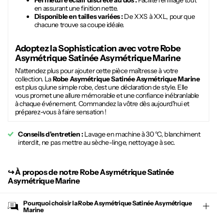
Fermeture éclair discrète au dos :
Facilite l'enfilage tout
en assurant une finition nette.
Disponible en tailles variées :
De XXS à XXL, pour que
chacune trouve sa coupe idéale.
Adoptez la Sophistication avec votre
Robe
Asymétrique Satinée Asymétrique Marine
N'attendez plus pour ajouter cette pièce maîtresse à votre
collection. La
Robe Asymétrique Satinée Asymétrique Marine
est plus qu'une simple robe, c'est une déclaration de style. Elle
vous promet une allure mémorable et une confiance inébranlable
à chaque événement. Commandez la vôtre dès aujourd'hui et
préparez-vous à faire sensation !
Conseils d'entretien :
Lavage en machine à 30 °C, blanchiment
interdit, ne pas mettre au sèche-linge, nettoyage à sec.
↪︎
À propos de notre Robe Asymétrique Satinée
Asymétrique Marine
Pourquoi choisir la
Robe Asymétrique Satinée Asymétrique
Marine