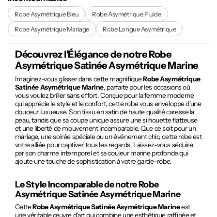
Robe Asymétrique Bleu
Robe Asymétrique Fluide
Robe Asymétrique Mariage
Robe Longue Asymétrique
Découvrez l'Élégance de notre
Robe
Asymétrique Satinée Asymétrique Marine
Imaginez-vous glisser dans cette magnifique
Robe Asymétrique
Satinée Asymétrique Marine
, parfaite pour les occasions où
vous voulez briller sans effort. Conçue pour la femme moderne
qui apprécie le style et le confort, cette robe vous enveloppe d'une
douceur luxueuse. Son tissu en satin de haute qualité caresse la
peau, tandis que sa coupe unique assure une silhouette flatteuse
et une liberté de mouvement incomparable. Que ce soit pour un
mariage, une soirée spéciale ou un événement chic, cette robe est
votre alliée pour captiver tous les regards. Laissez-vous séduire
par son charme intemporel et sa couleur marine profonde qui
ajoute une touche de sophistication à votre garde-robe.
Le Style Incomparable de notre
Robe
Asymétrique Satinée Asymétrique Marine
Cette
Robe Asymétrique Satinée Asymétrique Marine
est
une véritable œuvre d'art qui combine une esthétique raffinée et