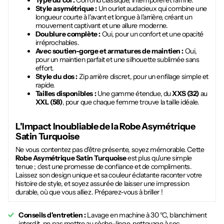
Type du col :
Col rond classique, intemporel et raffiné.
Style asymétrique :
Un ourlet audacieux qui combine une
longueur courte à l'avant et longue à l'arrière, créant un
mouvement captivant et une allure moderne.
Doublure complète :
Oui, pour un confort et une opacité
irréprochables.
Avec soutien-gorge et armatures de maintien :
Oui,
pour un maintien parfait et une silhouette sublimée sans
effort.
Style du dos :
Zip arrière discret, pour un enfilage simple et
rapide.
Tailles disponibles :
Une gamme étendue, du
XXS (32)
au
XXL (58)
, pour que chaque femme trouve la taille idéale.
L'Impact Inoubliable de la
Robe Asymétrique
Satin Turquoise
Ne vous contentez pas d'être présente, soyez mémorable. Cette
Robe Asymétrique Satin Turquoise
est plus qu'une simple
tenue ; c'est une promesse de confiance et de compliments.
Laissez son design unique et sa couleur éclatante raconter votre
histoire de style, et soyez assurée de laisser une impression
durable, où que vous alliez. Préparez-vous à briller !
Conseils d'entretien :
Lavage en machine à 30 °C, blanchiment
interdit, ne pas mettre au sèche-linge, nettoyage à sec.