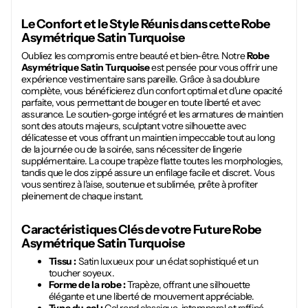
Le Confort et le Style Réunis dans cette
Robe
Asymétrique Satin Turquoise
Oubliez les compromis entre beauté et bien-être. Notre
Robe
Asymétrique Satin Turquoise
est pensée pour vous offrir une
expérience vestimentaire sans pareille. Grâce à sa doublure
complète, vous bénéficierez d'un confort optimal et d'une opacité
parfaite, vous permettant de bouger en toute liberté et avec
assurance. Le soutien-gorge intégré et les armatures de maintien
sont des atouts majeurs, sculptant votre silhouette avec
délicatesse et vous offrant un maintien impeccable tout au long
de la journée ou de la soirée, sans nécessiter de lingerie
supplémentaire. La coupe trapèze flatte toutes les morphologies,
tandis que le dos zippé assure un enfilage facile et discret. Vous
vous sentirez à l'aise, soutenue et sublimée, prête à profiter
pleinement de chaque instant.
Caractéristiques Clés de votre Future
Robe
Asymétrique Satin Turquoise
Tissu :
Satin luxueux pour un éclat sophistiqué et un
toucher soyeux.
Forme de la robe :
Trapèze, offrant une silhouette
élégante et une liberté de mouvement appréciable.