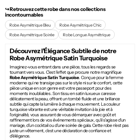
↪︎ Retrouvez cette robe dans nos collections
incontournables
Robe Asymétrique Bleu
Robe Asymétrique Chic
Robe Asymétrique Soirée
Robe Longue Asymétrique
Découvrez l'Élégance Subtile de notre
Robe Asymétrique Satin Turquoise
Imaginez-vous entrant dans une pièce, tous les regards se
tournant vers vous. C'est l'effet que procure notre magnifique
Robe Asymétrique Satin Turquoise
. Conçue pour la femme
moderne qui ne transige pas sur le style ni sur le confort, cette
pièce unique en son genre est votre passeport pour des
moments inoubliables. Son tissu en satin luxueux caresse
délicatement la peau, offrant un tombé fluide et une brillance
subtile qui capte la lumière à chaque mouvement. La couleur
turquoise vibrante est une véritable invitation à la joie et à
l'originalité, vous assurant de vous démarquer avec goût et
raffinement lors de vos événements spéciaux, qu'il s'agisse d'un
mariage, d'un cocktail ou d'une soirée de gala. Cette robe n'est pas
juste un vêtement, c'est une déclaration de confiance et
d'élégance.