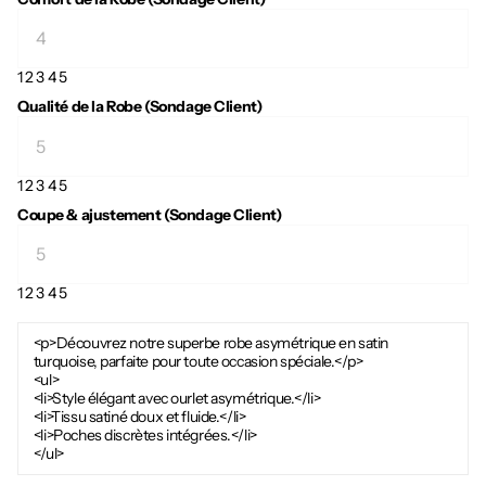
1
2
3
4
5
Qualité de la Robe (Sondage Client)
1
2
3
4
5
Coupe & ajustement (Sondage Client)
1
2
3
4
5
<p>Découvrez notre superbe robe asymétrique en satin
turquoise, parfaite pour toute occasion spéciale.</p>
<ul>
<li>Style élégant avec ourlet asymétrique.</li>
<li>Tissu satiné doux et fluide.</li>
<li>Poches discrètes intégrées.</li>
</ul>