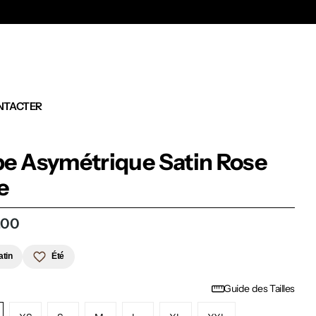
Ex
NTACTER
e Asymétrique Satin Rose
e
,00
atin
Été
Guide des Tailles