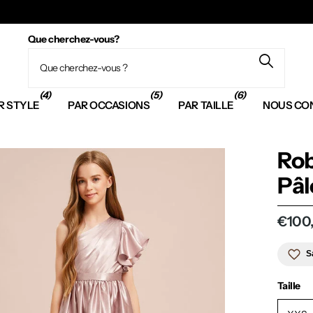
Que cherchez-vous?
(4)
(5)
(6)
R STYLE
PAR OCCASIONS
PAR TAILLE
NOUS CO
Rob
Pâl
€100
S
Taille