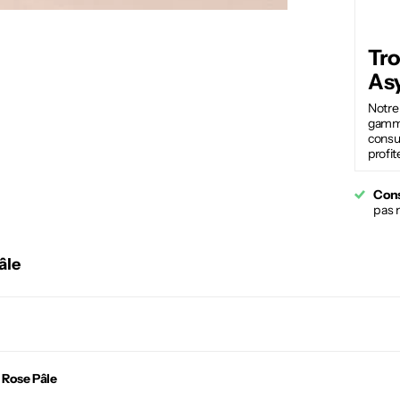
Tro
Asy
Notr
gamme
consul
profit
Cons
pas 
âle
 Rose Pâle