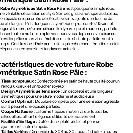
e
Robe Asymétrique Satin Rose Pâle
n'est pas qu'une simple robe,
une véritable déclaration de style. Son design asymétrique audacieux,
on épaule unique ornée de délicats volants, ajoute une touche de
sie et d'originalité. La longueur asymétrique, plus courte à l'avant et
ongue à l'arrière, crée une silhouette dynamique et moderne, parfaite
anser toute la nuit ou simplement pour vous déplacer avec aisance.
 à enfiler grâce à son zip latéral discret, elle s'adapte parfaitement à
corps. C'est la robe idéale pour celles qui recherchent l'équilibre parfait
 élégance intemporelle et tendances actuelles.
actéristiques de votre future
Robe
métrique Satin Rose Pâle
:
Tissu somptueux :
Confectionnée en satin de haute qualité pour un
rendu luxueux et un toucher soyeux.
Design Asymétrique Tendance :
Un décolleté et une longueur
asymétriques pour une allure moderne et audacieuse.
Confort Optimal :
Doublure complète pour une sensation agréable
sur la peau et une opacité parfaite.
Coupe Flatteuse :
La forme trapèze met en valeur toutes les
silhouettes, offrant élégance et liberté de mouvement.
Facilité d'Enfilage :
Dotée d'un zip latéral discret pour un
ajustement facile et rapide.
Tailles Variées :
Disponible du XXS au XXL pour s'adapter à toutes