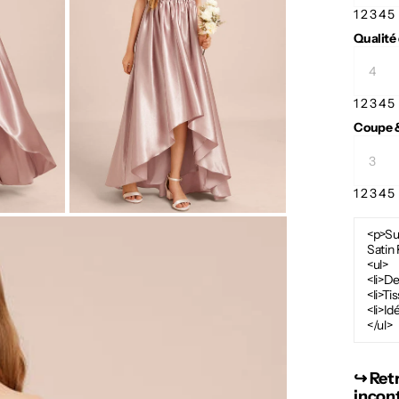
1
2
3
4
5
Qualité
1
2
3
4
5
Coupe &
1
2
3
4
5
<p>Su
Satin 
<ul>
<li>De
<li>Ti
<li>Id
</ul>
↪︎ Ret
incon