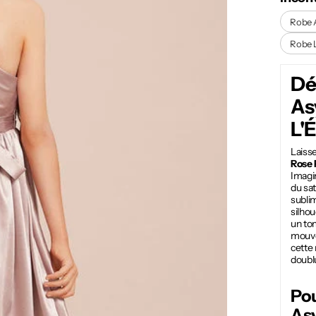
Robe 
Robe 
Dé
As
L'
Laiss
Rose 
Imagi
du sa
subli
silhou
un tom
mouve
cette 
doubl
Pou
Asy