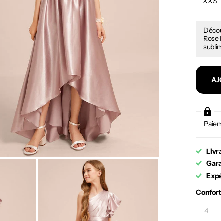
XXS
Décou
Rose P
sublim
AJ
Paiem
Livr
Gara
Expé
Confort