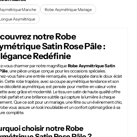
Asymétrique Manche
Robe Asymétrique Mariage
Longue Asymétrique
couvrez notre
Robe
ymétrique Satin Rose Pâle
:
Élégance Redéfinie
ez-vous charmer par notre magnifique
Robe Asymétrique Satin
Pâle
, une pièce unique conçue pour les occasions spéciales.
nez-vous faire une entrée remarquée, enveloppée dans le doux éclat
tin. Cette robe trapèze, avec sa coupe asymétrique tendance et son
me décolleté asymétrique, est pensée pour mettre en valeur votre
ette avec grâce et modernité. Le tissu en satin de haute qualité offre
bé parfait et une brillance subtile qui capture la lumière à chaque
ment. Que ce soit pour un mariage, une fête ou un événement chic,
robe vous assure un look inoubliable et un confort optimal grâce à sa
ure complète.
rquoi choisir notre
Robe
métrique Satin Rose Pâle
?