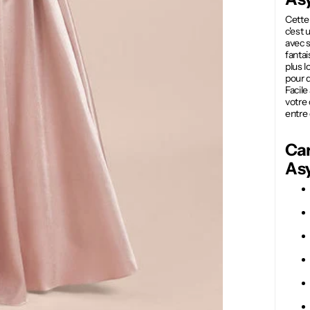
Cett
c'est 
avec s
fantai
plus l
pour d
Facile
votre 
entre
Car
Asy