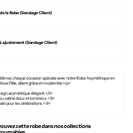
 de la Robe (Sondage Client)
 ajustement (Sondage Client)
blimez chaque occasion spéciale avec notre Robe Asymétrique en
Rose Pâle, alliant grâce et modernité.</p>
sign asymétrique élégant.</li>
ssu satiné doux et lumineux.</li>
éale pour les célébrations.</li>
rouvez cette robe dans nos collections
tournables